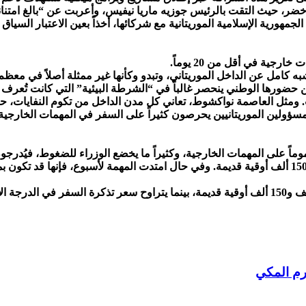
خضر، حيث التقت بالرئيس جوزيه ماريا نيفيس، وأعربت عن “بالغ امتنانها
جمهورية الإسلامية الموريتانية مع شركائها، أخذاً بعين الاعتبار السيا
ية في أقل من 20 يوماً.
ه كامل عن الداخل الموريتاني، وتبدو وكأنها غير ممثلة أصلاً في معظم
ات. ومثل العاصمة نواكشوط، تعاني كل مدن الداخل من تكوم النفايات، 
تحديث” في أكتوبر 2024 قد خلص إلى أن المسؤولين الموريتانيين يحرصون كثيراً على السفر في
ً على المهمات الخارجية، وكثيراً ما يخضع الوزراء للضغوط، فيُدرجون ف
ويتراوح التعويض عن اليوم الواحد في المهمة الخارجية بين 300 ألف و150 ألف أوقية قديمة. وفي حال امتد
رم المكي