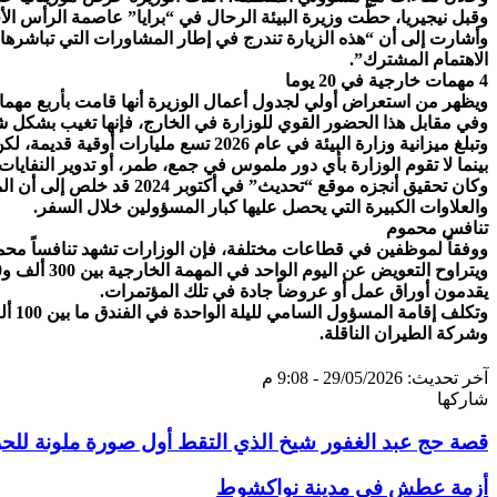
وقبل نيجيريا، حطّت وزيرة البيئة الرحال في “برايا” عاصمة الرأس الأ
وأشارت إلى أن “هذه الزيارة تندرج في إطار المشاورات التي تباشرها ال
الاهتمام المشترك”.
4 مهمات خارجية في 20 يوما
ويظهر من استعراض أولي لجدول أعمال الوزيرة أنها قامت بأربع مهمات خارج
وفي مقابل هذا الحضور القوي للوزارة في الخارج، فإنها تغيب بشكل شب
وتبلغ ميزانية وزارة البيئة في عام 2026 تسع مليارات أوقية قديمة، لكن حضورها الوطني ينحصر غالباً في “الشرطة البيئية” التي كانت تُعرف سابقاً بـ”أهل اصدر”، وتستهدف في الغالب مُعدّي الفحم (“لحموم”)،
بينما لا تقوم الوزارة بأي دور ملموس في جمع، طمر، أو تدوير النفاي
وكان تحقيق أنجزه موقع “
والعلاوات الكبيرة التي يحصل عليها كبار المسؤولين خلال السفر.
تنافس محموم
ووفقاً لموظفين في قطاعات مختلفة، فإن الوزارات تشهد تنافساً محموما
يقدمون أوراق عمل أو عروضاً جادة في تلك المؤتمرات.
وشركة الطيران الناقلة.
آخر تحديث: 29/05/2026 - 9:08 م
شاركها
تويتر
طباعة
تيلقرام
سكايب
لينكدإن
واتساب
ماسنجر
ماسنجر
فيسبوك
مشاركة
قصة حج عبد الغفور شيخ الذي التقط أول صورة ملونة للح
عبر
البريد
أزمة عطش في مدينة نواكشوط