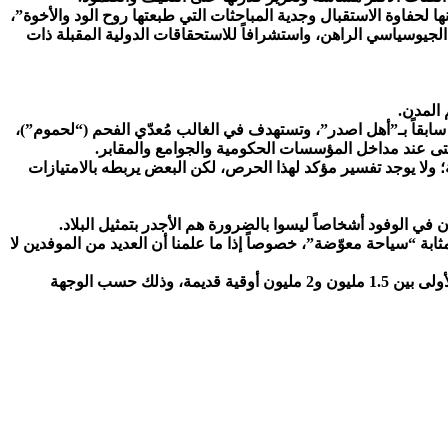
 لحفاوة الاستقبال وجدية المباحثات التي طبعتها روح الود والأخوة”،
ق الجيوسياسي الراهن، واستشرافاً للاستحقاقات الدولية المقبلة ذات
 المدن.
حتى عند مداخل المؤسسات الحكومية والجوامع والمقابر.
 المهمات الخارجية؛ ولا يوجد تفسير مؤكد لهذا الحرص، لكن البعض يربطه بالامتيازات
ي الوفود أشخاصاً ليسوا بالضرورة هم الأجدر بتمثيل البلاد.
ت المهمة لأسبوع، فإنها قد تكون بمثابة “سياحة معوّضة”، خصوصاً إذا ما علمنا أن العديد من الموفدين لا
وتكلف إقامة المسؤول السامي لليلة الواحدة في الفندق ما بين 100 ألف و150 ألف أوقية قديمة، بينما يتراوح سعر تذكرة السفر في الدرجة الأولى بين 1.5 مليون و2 مليون أوقية قديمة، وذلك حسب الوجهة