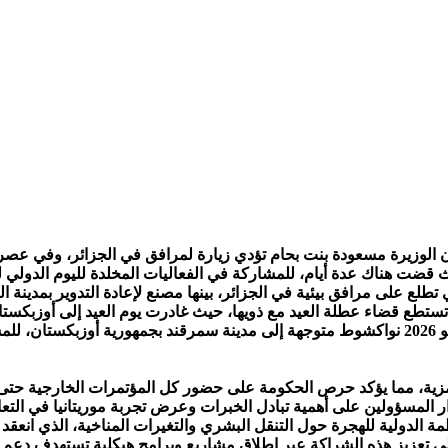
ك عدة أيام، للمشاركة في الفعاليات المخلدة لليوم الدولي للتنوع البيولوجي
على مرافق بيئية في الجزائر، بينها مصنع لإعادة التدوير بمدينة الب
ء عطلة العيد مع ذويها، حيث غادرت يوم العيد إلى أوزبكستان التي تقع في قارة آسي
وجاء في بيان نشرته الوزارة أن بنت بحام غادرت مساء الأربعاء 27 مايو 2026 نواكشوط متوجهة إلى م
رمزية، مما يؤكد حرص الحكومة على حضور كل المؤتمرات الخارجية حتى و
ار المسؤولين على أهمية تبادل الخبرات وعرض تجربة موريتانيا في التع
لية للهجرة حول التنقل البشري والتغيرات المناخية، الذي انعقد بمدينة لاغوس 
 تعزيز هذه الشراكة عبر إطلاق مشاريع وبرامج هيكلية تستهدف دعم ال