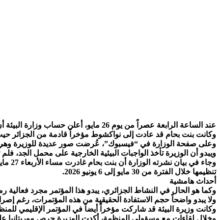
عند الساعة الرابعة عصراً من يوم 26 مايو، أعلن حساب وزارة البيئة أن الوزيرة مسعودة بنت بحام تؤدي زيارة لمرافق في الجزائر، وفي عصر اليوم الموالي، بُث نبأ مغادرتها إلى أوزبكستان.
وكانت بنت بحام قد عادت إلى نواكشوط مؤخراً قادمة من الجزائر حيث قضت هنا
وعلى صفحة الوزارة في “فيسبوك”، عُرضت صور عديدة للوزيرة وهي تطلع 
ويبدو أن الوزيرة تأخذ الواجبات البيئية الخارجية على محمل الجد، فلم تستطع قضا
تنظيمها خلال الفترة من 30 مايو إلى 6 يونيو 2026.
أحداث هامشية
وكما هو الحال في النشاط الجزائري، يبدو هذا المؤتمر مجرد فعالية 
ولا يبدو واضحاً حجم الاستفادة الحقيقية من هذه المؤتمرات، رغم إصر
وكانت وزيرة البيئة قد شاركت مؤخراً أيضاً في المؤتمر الإقليمي للمنظمة الدو
وخلال لقاءات مع مسؤولي المنظمة، أكدت الوزيرة حرص موريتانيا على