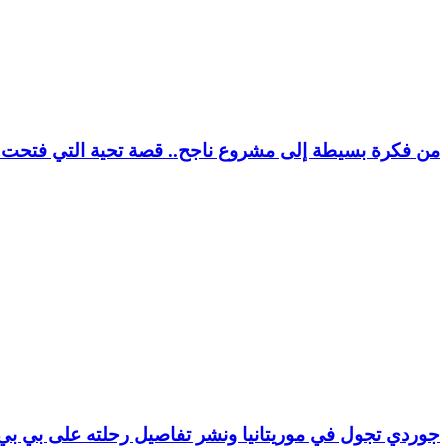
من فكرة بسيطة إلى مشروع ناجح.. قصة تحية التي فتحت ب
جوردي تجول في موريتانيا ونشر تفاصيل رحلته على بي بي