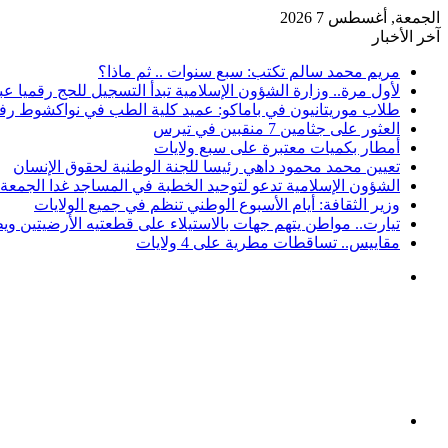
الجمعة, أغسطس 7 2026
آخر الأخبار
مريم محمد سالم تكتب: سبع سنوات .. ثم ماذا؟
لأول مرة.. وزارة الشؤون الإسلامية تبدأ التسجيل للحج رقميا 
طلاب موريتانيون في باماكو: عميد كلية الطب في نواكشوط رف
العثور على جثامين 7 منقبين في تيرس
أمطار بكميات معتبرة على سبع ولايات
تعيين محمد محمود داهي رئيسا للجنة الوطنية لحقوق الإنسان
الشؤون الإسلامية تدعو لتوحيد الخطبة في المساجد غدا الجمعة
وزير الثقافة: أيام الأسبوع الوطني تنظم في جميع الولايات
تيارت.. مواطن يتهم جهات بالاستيلاء على قطعتيه الأرضيتين وي
مقاييس.. تساقطات مطرية على 4 ولايات
القائمة
بحث
عن