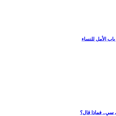
اب الأمل للنساء
 سي.. فماذا قال؟