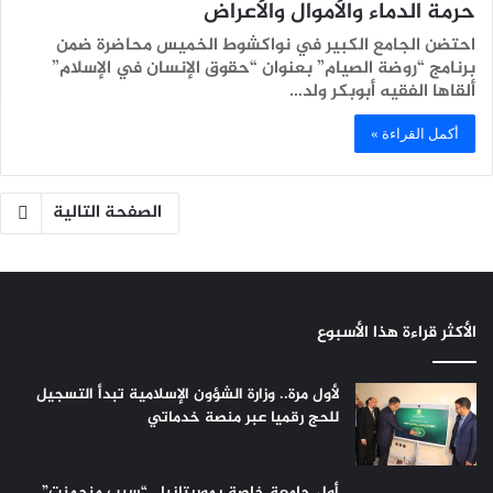
حرمة الدماء والأموال والأعراض
احتضن الجامع الكبير في نواكشوط الخميس محاضرة ضمن
برنامج “روضة الصيام” بعنوان “حقوق الإنسان في الإسلام”
ألقاها الفقيه أبوبكر ولد…
أكمل القراءة »
الصفحة التالية
الأكثر قراءة هذا الأسبوع
لأول مرة.. وزارة الشؤون الإسلامية تبدأ التسجيل
للحج رقميا عبر منصة خدماتي
أول جامعة خاصة بموريتانيا.. “سيب منجمنت”