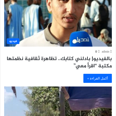
فيديو
0
admin
بالفيديو| بادلني كتابك.. تظاهرة ثقافية نظمتها
مكتبة “اقرأ معي”
أكمل القراءة »