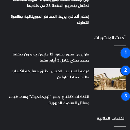
تحتفل بتخريج الدفعة 23 من طلابها
إعلام ألماني يربط المحاظر الموريتانية بظاهرة
التطرف
أحدث المنشورات
طرابزون سبور يحقق 12 مليون يورو من صفقة
محمد صلاح خلال 3 أيام فقط
فرصة للشباب.. الجيش يطلق مسابقة لاكتتاب
طلبة ضباط عاملين
انتقادات لافتتاح جسر “تويجكجيت” وسط غياب
وسائل السلامة المرورية
الكلمات الدلالية