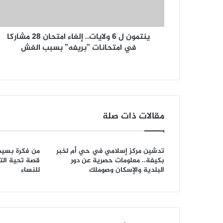
ينتمون ل 6 ولايات.. إلغاء امتحان 28 مشاركا
في امتحانات ”بريفه” بسبب الغش
مقالات ذات صلة
تدشين مركز إسلامي في حي أم لخبر
من فكرة بسيط
بكيفة.. معلومات حصرية عن دور
قصة تحية الت
البلدية والإسكان وصوملك
للنساء