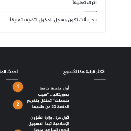
اترك تعليقاً
يجب أنت تكون
مسجل الدخول
لتضيف تعليقاً.
الأكثر قراءة هذا الأسبوع
أحدث الم
أول جامعة خاصة
بموريتانيا.. “سيب
منجمنت” تحتفل بتخريج
الدفعة 23 من طلابها
لأول مرة.. وزارة الشؤون
الإسلامية تبدأ التسجيل
للحج رقميا عبر منصة