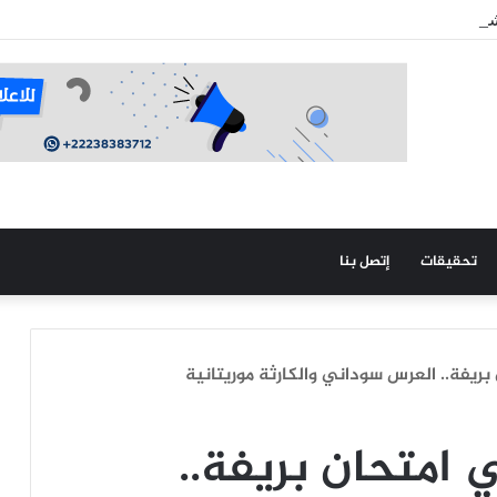
شؤون الإسلامية تبدأ التسجيل للحج رقميا عبر منصة خدماتي
تحقيقات
إتصل بنا
بريفة.. العرس سوداني والكارثة موريتانية
 امتحان بريفة..