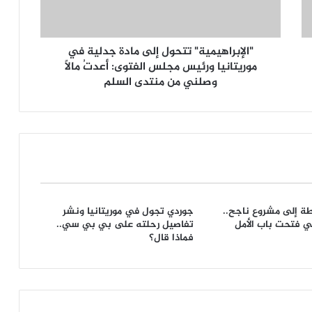
"الإبراهيمية" تتحول إلى مادة جدلية في
موريتانيا ورئيس مجلس الفتوى: أعدتُ مالًا
وصلني من منتدى السلم
ة إلى مشروع ناجح..
جوردي تجول في موريتانيا ونشر
ي فتحت باب الأمل
تفاصيل رحلته على بي بي سي..
فماذا قال؟