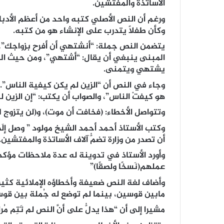
الأساتذة والمفتشين.
ورغم أن النص الأصلي كتبه واحد من أعظم الأدبا
وكأن طفلًا يتدرب على الإنشاء هو من كتبه.
يتضمن النص جملة: “أنشتهي أن أفرح بزواجك”، 
المبنى ينبغي أن يقال: “أشتهي”، ومن حيث الم
يشتهي ويتمنى.
وجاء في النص أن “الزين لم يكن كيفية الناس”. وه
هو كيفتْ الناس”، والصواب أن يكتب: “إن الزين 
وتتواصل الأخطاء: (فخافت أن موت)، و(لن يتزوج لمر
وكتب الأستاذ أحمد أحمد الشيخ مولود ” وصل إلَيَ
أن تصدر من وزارة تضمُّ آلاف الأساتذة والمفتشين.
وأورد الأستاذ في تدوينة له عدة ملاحظات مؤكدا 
عملهم(نَسخًا ولصقًا)”
وأضاف لغة النص ضعيفة وأخطاؤه الإملائية كثيرة
مابين قوسين، بينما لم توضع له جُملة بين قوسين
مشيرا إلى أن “هذا يدلُّ على أنَّ النص لم تَتِم