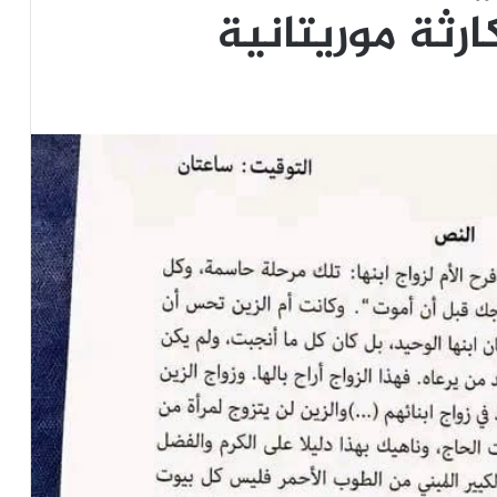
رثة موريتانية