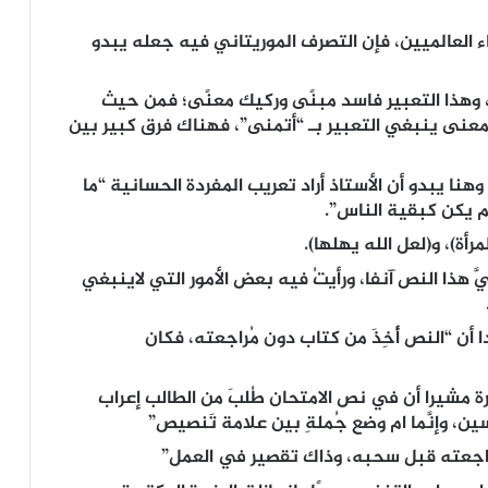
ء العالميين، فإن التصرف الموريتاني فيه جعله يبدو
وهذا التعبير فاسد مبنًى وركيك معنًى؛ فمن حيث
عنى ينبغي التعبير بـ “أتمنى”، فهناك فرق كبير بين
نا يبدو أن الأستاذ أراد تعريب المفردة الحسانية “ما
لم يكن كبقية الناس”.
أة)، و(لعل الله يهلها).
ّ هذا النص آنفا، ورأيتُ فيه بعض الأمور التي لاينبغي
أن “النص أُخِذَ من كتاب دون مُراجعته، فكان
 مشيرا أن في نص الامتحان طُلبَ من الطالب إعراب
، وإنَّما ام وضع جُملةِ بين علامة تَنصيص”
 مُراجعته قبل سحبه، وذاك تقصير في العمل”