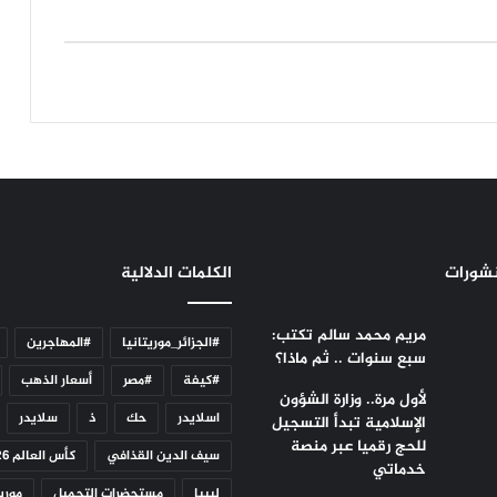
نشورات
الكلمات الدلالية
مريم محمد سالم تكتب:
#الجزائر_موريتانيا
#المهاجرين
سبع سنوات .. ثم ماذا؟
#كيفة
#مصر
أسعار الذهب
لأول مرة.. وزارة الشؤون
اسلايدر
حك
ذ
سلايدر
الإسلامية تبدأ التسجيل
للحج رقميا عبر منصة
سيف الدين القذافي
كأس العالم 2026
خدماتي
ليبيا
مستحضرات التجميل
موريت