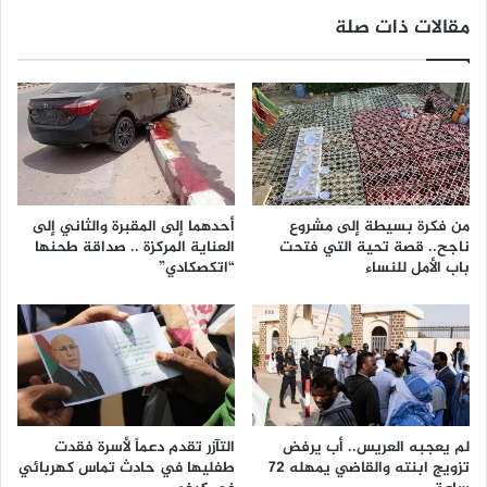
مقالات ذات صلة
من فكرة بسيطة إلى مشروع
أحدهما إلى المقبرة والثاني إلى
ناجح.. قصة تحية التي فتحت
العناية المركزة .. صداقة طحنها
باب الأمل للنساء
“اتكصكادي”
لم يعجبه العريس.. أب يرفض
التآزر تقدم دعماً لأسرة فقدت
تزويج ابنته والقاضي يمهله 72
طفليها في حادث تماس كهربائي