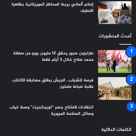
إعلام ألماني يربط المحاظر الموريتانية بظاهرة
التطرف
أحدث المنشورات
طرابزون سبور يحقق 12 مليون يورو من صفقة
محمد صلاح خلال 3 أيام فقط
فرصة للشباب.. الجيش يطلق مسابقة لاكتتاب
طلبة ضباط عاملين
انتقادات لافتتاح جسر “تويجكجيت” وسط غياب
وسائل السلامة المرورية
الكلمات الدلالية