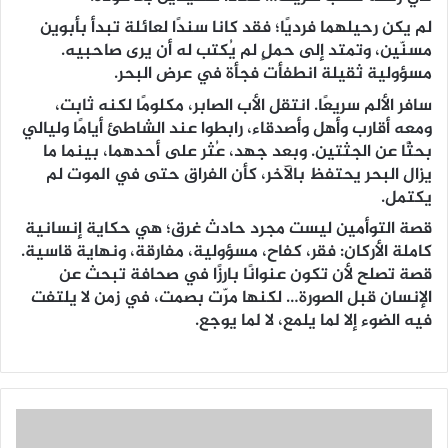
لم يكن رحيلهما فرديًا؛ فقد كانا سندًا لعائلة تبدأ بأبوين
مسنّين، وتمتد إلى حملٍ لم يُكتب له أن يرى صاحبيه.
مسؤولية ثقيلة انطفأت فجأة في عرض البحر.
سافر الألم سريعًا. انتقل الأب الصابر، مكلومًا لكنه ثابت،
ومعه أقارب وأهل وأصدقاء، رابطوا عند الشاطئ أيامًا وليالي
بحثًا عن الجثتين. وبعد جهد، عُثر على أحدهما، بينما ما
يزال البحر يحتفظ بالآخر، كأن الفراق حتى في الموت لم
يكتمل.
قصة التوأمين ليست مجرد حادث غرق؛ هي حكاية إنسانية
كاملة الأركان: فقر، كفاح، مسؤولية، مفارقة، ونهاية قاسية.
قصة تصلح لأن تكون عنوانًا بارزًا في صحافة تبحث عن
الإنسان قبل الصورة… لكنها مرّت بصمت، في زمن لا يلتفت
فيه الضوء إلا لما يلمع، لا لما يوجع.