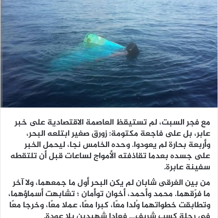
مع فجر السبت، لم تستيقظ العاصمة الاقتصادية على خبر
عابر، بل على فاجعة مكتومة: زورق صغير ابتلعه البحر،
وأربعة بحارة لم يعودوا. وحده الخامس نجا، ليحمل الخبر
على جسده بعدما تقاذفته الأمواج لساعات قبل أن تلتقطه
سفينة عابرة.
من بين الغرقى شابان لم يكن البحر أول ما جمعهما، ولا آخر
ما فرّقهما. محمد وأحمد، أخوان توأمان ؛ تشابهت أسماؤهما،
وتطابقت خطواتهما وُلدا معًا، كبرا معًا، عملا معًا، وخرجا معًا
في رحلة كسب شريف… فعادا شهيدين بلا عودة.