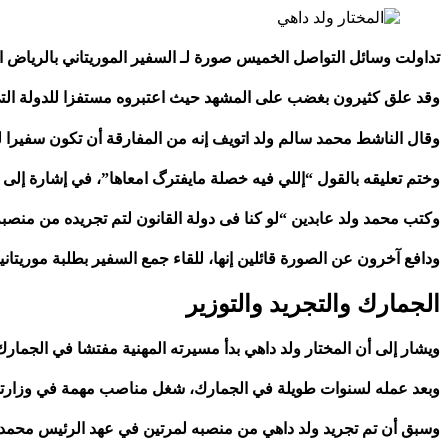
تداولت وسائل التواصل الخميس صورة لـ السفير الموريتاني بالرياض المخ
وقد علق كثيرون بغضب على المشهد حيث اعتبروه مستفزا للدولة التي 
وقال الناشط محمد سالم ولد اتويف إنه من المفارقة أن تكون سفيرا ل
وختم تعليقه بالقول “إللي فيه خصلة مايفترگ امعاها”، في إشارة إل
وكتب محمد ولد عابدين “لو كنا فى دولة القانون لتم تجريده من منصبه
ودافع آخرون عن الصورة قائلين إنها، للقاء جمع السفير بطلبة موريتاني
الجمارك والتجريد والتوزير
ويشار إلى أن المختار ولد داهي بدأ مسيرته المهنية مفتشا في الجمار
وبعد عمله لسنوات طويلة في الجمارك، شغل مناصب مهمة في وزارتي ا
وسبق أن تم تجريد ولد داهي من منصبه لمرتين في عهد الرئيس محمد ولد