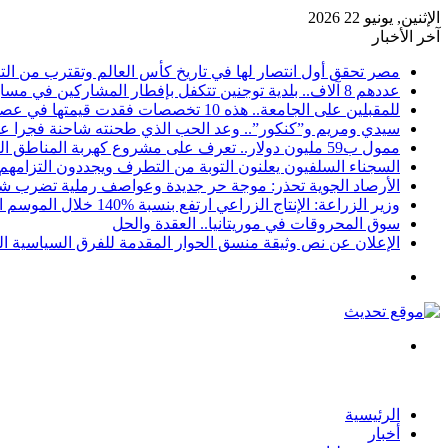
الإثنين, يونيو 22 2026
آخر الأخبار
مصر تحقق أول انتصار لها في تاريخ كأس العالم وتقترب من التأه
عددهم 8 آلاف.. بلدية توجنين تتكفل بإفطار المشاركين في مسابقة “كنكور”
للمقبلين على الجامعة.. هذه 10 تخصصات فقدت قيمتها في عصر الذكاء الاصطناعي
سيدي ومريم و”كنكور”.. وعد الحب الذي طحنته شاحنة فجرا ع
ممول ب59 مليون دولار.. تعرف على مشروع كهربة المناطق الريفية بموريتانيا
السجناء السلفيون يعلنون التوبة من التطرف ويجددون التزامهم 
الأرصاد الجوية تحذر: موجة حر جديدة وعواصف رملية تضرب شما
وزير الزراعة: الإنتاج الزراعي ارتفع بنسبة 140‎%‎ خلال الموسم الحالي
سوق المحروقات في موريتانيا.. العقدة والحل
الإعلان عن نص وثيقة منسق الحوار المقدمة للفرق السياسية ا
القائمة
بحث
عن
الرئيسية
أخبار