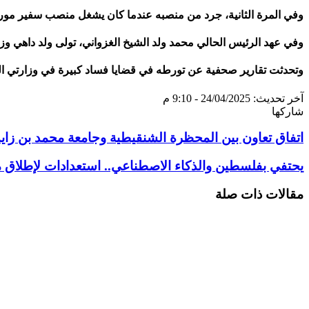
وفي المرة الثانية، جرد من منصبه عندما كان يشغل منصب سفير موريتا
وفي عهد الرئيس الحالي محمد ولد الشيخ الغزواني، تولى ولد داهي وزار
وتحدثت تقارير صحفية عن تورطه في قضايا فساد كبيرة في وزارتي الص
آخر تحديث: 24/04/2025 - 9:10 م
شاركها
تويتر
طباعة
تيلقرام
سكايب
لينكدإن
واتساب
ماسنجر
ماسنجر
فيسبوك
مشاركة
اتفاق تعاون بين المحظرة الشنقيطية وجامعة محمد بن زايد 
عبر
البريد
يحتفي بفلسطين والذكاء الاصطناعي.. استعدادات لإطلاق م
مقالات ذات صلة