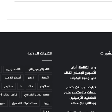
نشورات
الكلمات الدلالية
وزير الثقافة: أيام
#الجزائر_موريتانيا
#المهاجرين
الأسبوع الوطني تنظم
في جميع الولايات
#كيفة
#مصر
أسعار الذهب
اسلايدر
حك
ذ
سلايدر
تيارت.. مواطن يتهم
جهات بالاستيلاء على
سيف الدين القذافي
كأس العالم 2026
قطعتيه الأرضيتين
ويطالب بالإنصاف
ليبيا
مستحضرات التجميل
موريت
هجرة