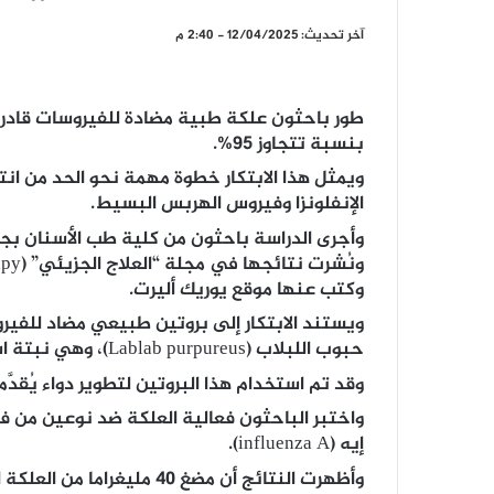
آخر تحديث: 12/04/2025 - 2:40 م
طور باحثون علكة طبية مضادة للفيروسات قادرة
بنسبة تتجاوز 95%.
ويمثل هذا الابتكار خطوة مهمة نحو الحد من انت
الإنفلونزا وفيروس الهربس البسيط.
وأجرى الدراسة باحثون من كلية طب الأسنان بجام
وكتب عنها موقع يوريك أليرت.
حبوب اللبلاب (Lablab purpureus)، وهي نبتة استوائية من فصيلة البقوليات.
وقد تم استخدام هذا البروتين لتطوير دواء يُقدّ
واختبر الباحثون فعالية العلكة ضد نوعين من 
إيه (influenza A).
وأظهرت النتائج أن مضغ 40 م