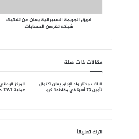
فريق الجريمة السيبرانية يعلن عن تفكيك
شبكة تقرصن الحسابات
مقالات ذات صلة
النائب مختار ولد الإمام يعلن اكتمال
المركز الوطني
تأمين 73 أسرة في مقاطعة كرو
عملية TAVI دون تخدير كامل
اترك تعليقاً