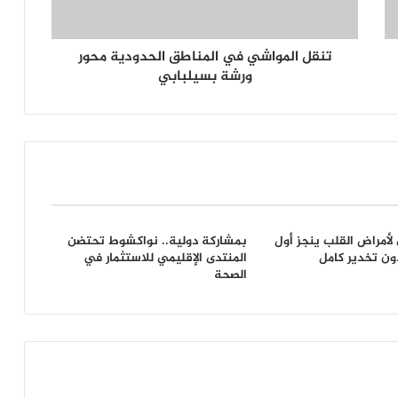
تنقل المواشي في المناطق الحدودية محور
ورشة بسيلبابي
 لأمراض القلب ينجز أول
بمشاركة دولية.. نواكشوط تحتضن
المنتدى الإقليمي للاستثمار في
الصحة