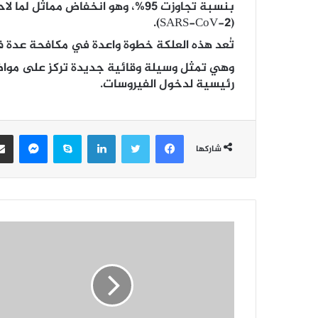
بنسبة تجاوزت 95%، وهو انخفاض مم
(SARS-CoV-2).
تُعد هذه العلكة خطوة واعدة في مكافحة عدة في
وهي تمثل وسيلة وقائية جديدة تركز على مواضع 
رئيسية لدخول الفيروسات.
فيسبوك
تويتر
لينكدإن
سكايب
ماسن
شاركها