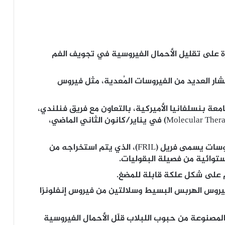
 على تقليل الأحمال الفيروسية في تجويف الفم
شار العديد من الفيروسات المُعدية، مثل فيروس
عة بنسلفانيا الأميركية، بالتعاون مع فريق فنلندي،
ونُشرت نتائجها في مجلة “العلاج الجزيئي” (Molecular Therapy) في يناير/كانون الثاني الماضي،
ويستند الابتكار إلى بروتين طبيعي مضاد للفيروسات يسمى فريل (FRIL)، الذي يتم استخراجه من
َم على شكل علكة قابلة للمضغ.
فيروس الهربس البسيط وسلالتين من فيروس إنفلونزا
ليغراما من العلكة المصنوعة من حبوب اللبلاب قلّل الأحمال الفيروسية