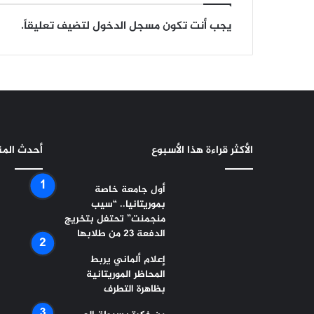
يجب أنت تكون
مسجل الدخول
لتضيف تعليقاً.
الأكثر قراءة هذا الأسبوع
أحدث الم
أول جامعة خاصة
بموريتانيا.. “سيب
منجمنت” تحتفل بتخريج
الدفعة 23 من طلابها
إعلام ألماني يربط
المحاظر الموريتانية
بظاهرة التطرف