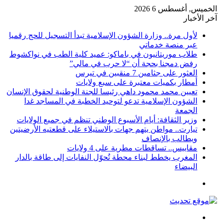
الخميس, أغسطس 6 2026
آخر الأخبار
لأول مرة.. وزارة الشؤون الإسلامية تبدأ التسجيل للحج رقميا
عبر منصة خدماتي
طلاب موريتانيون في باماكو: عميد كلية الطب في نواكشوط
رفض دمجنا بحجة أن “لا حرب في مالي”
العثور على جثامين 7 منقبين في تيرس
أمطار بكميات معتبرة على سبع ولايات
تعيين محمد محمود داهي رئيسا للجنة الوطنية لحقوق الإنسان
الشؤون الإسلامية تدعو لتوحيد الخطبة في المساجد غدا
الجمعة
وزير الثقافة: أيام الأسبوع الوطني تنظم في جميع الولايات
تيارت.. مواطن يتهم جهات بالاستيلاء على قطعتيه الأرضيتين
ويطالب بالإنصاف
مقاييس.. تساقطات مطرية على 4 ولايات
المغرب يخطط لبناء محطة تُحوّل النفايات إلى طاقة بالدار
البيضاء
القائمة
بحث