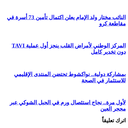
النائب مختار ولد الإمام يعلن اكتمال تأمين 73 أسرة في
مقاطعة كرو
المركز الوطني لأمراض القلب ينجز أول عملية TAVI
دون تخدير كامل
بمشاركة دولية.. نواكشوط تحتضن المنتدى الإقليمي
للاستثمار في الصحة
لأول مرة.. نجاح استئصال ورم في الحبل الشوكي عبر
محجر العين
اترك تعليقاً