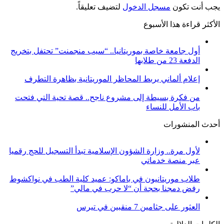
يجب أنت تكون
مسجل الدخول
لتضيف تعليقاً.
الأكثر قراءة هذا الأسبوع
أول جامعة خاصة بموريتانيا.. “سيب منجمنت” تحتفل بتخريج
الدفعة 23 من طلابها
إعلام ألماني يربط المحاظر الموريتانية بظاهرة التطرف
من فكرة بسيطة إلى مشروع ناجح.. قصة تحية التي فتحت
باب الأمل للنساء
أحدث المنشورات
لأول مرة.. وزارة الشؤون الإسلامية تبدأ التسجيل للحج رقميا
عبر منصة خدماتي
طلاب موريتانيون في باماكو: عميد كلية الطب في نواكشوط
رفض دمجنا بحجة أن “لا حرب في مالي”
العثور على جثامين 7 منقبين في تيرس