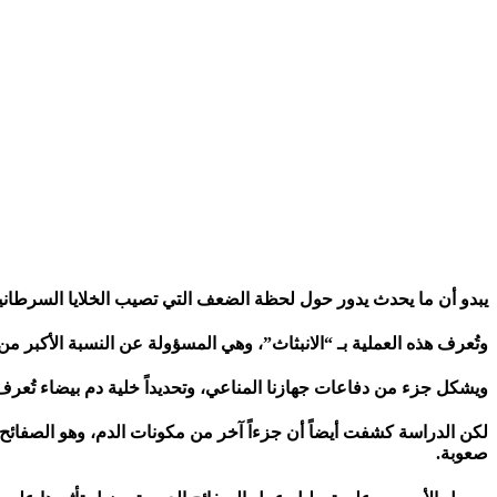
يبدو أن ما يحدث يدور حول لحظة الضعف التي تصيب الخلايا السرطاني
وتُعرف هذه العملية بـ “الانبثاث”، وهي المسؤولة عن النسبة الأكبر 
ويشكل جزء من دفاعات جهازنا المناعي، وتحديداً خلية دم بيضاء تُعرف باسم الخلية التائية (T-cell) ، خط دفاع يمكنه الانقضاض على السرطان المنت
لكن الدراسة كشفت أيضاً أن جزءاً آخر من مكونات الدم، وهو الصفائح ا
صعوبة.