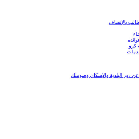
طالب بالإنصاف
اء
ائده
ن دور البلدية والإسكان وصوملك