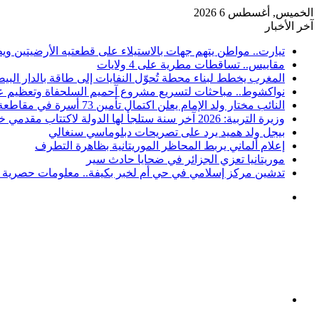
الخميس, أغسطس 6 2026
آخر الأخبار
تيارت.. مواطن يتهم جهات بالاستيلاء على قطعتيه الأرضيتين وي
مقاييس.. تساقطات مطرية على 4 ولايات
المغرب يخطط لبناء محطة تُحوّل النفايات إلى طاقة بالدار البيض
نواكشوط.. مباحثات لتسريع مشروع آحميم السلحفاة وتعظيم عو
النائب مختار ولد الإمام يعلن اكتمال تأمين 73 أسرة في مقاطعة كرو
وزيرة التربية: 2026 آخر سنة ستلجأ لها الدولة لاكتتاب مقدمي خدمات
بيجل ولد هميد يرد على تصريحات دبلوماسي سنغالي
إعلام ألماني يربط المحاظر الموريتانية بظاهرة التطرف
موريتانيا تعزي الجزائر في ضحايا حادث سير
تدشين مركز إسلامي في حي أم لخبر بكيفة.. معلومات حصرية ع
القائمة
بحث
عن