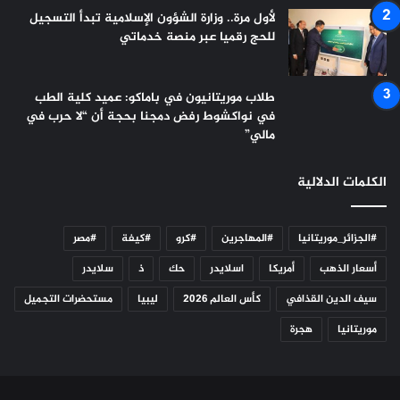
لأول مرة.. وزارة الشؤون الإسلامية تبدأ التسجيل
للحج رقميا عبر منصة خدماتي
طلاب موريتانيون في باماكو: عميد كلية الطب
في نواكشوط رفض دمجنا بحجة أن “لا حرب في
مالي”
الكلمات الدلالية
#الجزائر_موريتانيا
#المهاجرين
#كرو
#كيفة
#مصر
أسعار الذهب
أمريكا
اسلايدر
حك
ذ
سلايدر
سيف الدين القذافي
كأس العالم 2026
ليبيا
مستحضرات التجميل
موريتانيا
هجرة