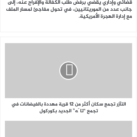
قضائي وإداري يقضي برفض طلب الكفالة والإفراج عنه، إلى
جانب عدد من الموريتانيين، في تحول مفاجئ لمسار الملف
مع إدارة الهجرة الأمريكية.
التآزر تجمع سكان أكثر من 12 قرية مهددة بالفيضانات في
تجمع “تاگّه” الجديد بكوركول