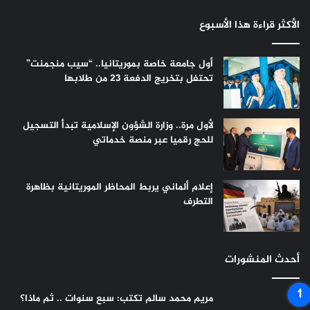
الأكثر قراءة هذا الأسبوع
أول جامعة خاصة بموريتانيا.. “سيب منجمنت”
تحتفل بتخريج الدفعة 23 من طلابها
لأول مرة.. وزارة الشؤون الإسلامية تبدأ التسجيل
للحج رقميا عبر منصة خدماتي
إعلام ألماني يربط المحاظر الموريتانية بظاهرة
التطرف
أحدث المنشورات
مريم محمد سالم تكتب: سبع سنوات .. ثم ماذا؟