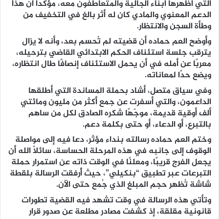
التي أظهرها أبناء الجالية والمتعاطفون معه، مؤكدًا أن هذا
الدعم المعنوي والمادي كان له أثر بالغ في التخفيف من
وطأة السجن والانتظار.
وأوضح العم حماده أن قضيته لم تُحسم بعد، وأنه لا يزال
يترقب جلسة استئناف الحكم الابتدائي القاضي بترحيله،
معربًا عن أمله في أن يحمل الاستئناف إنصافًا طال انتظاره،
ويضع حدًا لمعاناته.
وفي سياق متصل، أشاد بحملة المساندة التي أطلقها
الداعمون، والتي أسفرت عن جمع أكثر من مليون ومائتي
ألف أوقية قديمة، موجّهًا شكره الصادق لكل من ساهم
بالتبرع، أو الدعاء، أو حتى بكلمة دعم.
وختم العم حماده رسالته بنداء مؤثر، دعا فيه إلى مواصلة
الوقوف إلى جانبه في هذه المرحلة الحساسة، سائلًا الله أن
يجعل الفرج قريبًا، ومعلنًا في الوقت ذاته عن استمرار حملة
التبرعات عبر تطبيق “بنكيلي”، حيث أُرفقت الرسالة بلقطة
شاشة تُظهر حجم المبلغ الذي جُمع حتى الآن.
وتأتي هذه الرسالة في وقت تشهد فيه القضية تطورات
قانونية مقلقة، إذ كشفت مصادر مطلعة عن صدور قرار