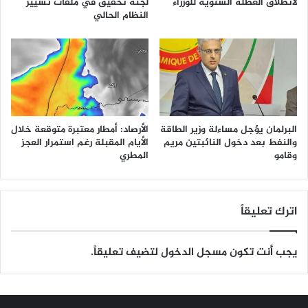
لانطلاق العطلة السنوية للوزراء
لجنة تحقيق في ملفات تسيير
النظام الحالي
البرلمان يؤجل مساءلة وزير الطاقة
الأرصاد: أمطار معتبرة متوقعة خلال
والنفط بعد دخول النائبتين مريم
الأيام المقبلة رغم استمرار العجز
وقامو
المطري
اترك تعليقاً
يجب أنت تكون
مسجل الدخول
لتضيف تعليقاً.