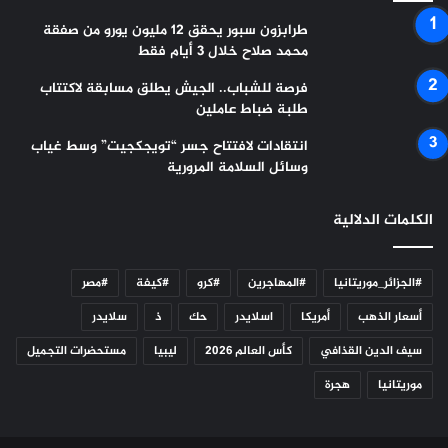
طرابزون سبور يحقق 12 مليون يورو من صفقة
محمد صلاح خلال 3 أيام فقط
فرصة للشباب.. الجيش يطلق مسابقة لاكتتاب
طلبة ضباط عاملين
انتقادات لافتتاح جسر “تويجكجيت” وسط غياب
وسائل السلامة المرورية
الكلمات الدلالية
#الجزائر_موريتانيا
#المهاجرين
#كرو
#كيفة
#مصر
أسعار الذهب
أمريكا
اسلايدر
حك
ذ
سلايدر
سيف الدين القذافي
كأس العالم 2026
ليبيا
مستحضرات التجميل
موريتانيا
هجرة