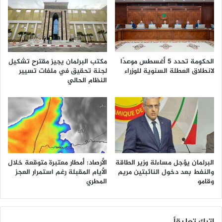
الحكومة تحدد 5 أغسطس موعدًا
مكتب البرلمان يجيز مقترح تشكيل
لانطلاق العطلة السنوية للوزراء
لجنة تحقيق في ملفات تسيير
النظام الحالي
البرلمان يؤجل مساءلة وزير الطاقة
الأرصاد: أمطار معتبرة متوقعة خلال
والنفط بعد دخول النائبتين مريم
الأيام المقبلة رغم استمرار العجز
وقامو
المطري
اترك تعليقاً