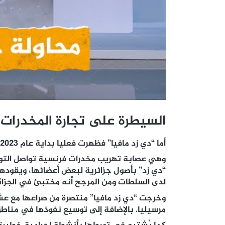
السيطرة على تجارة المخدرات
أما “دي زد مافيا” فظهرت فعليا بداية عام 2023 في أحياء شمال مرسيليا أيضا.
وهي عصابة تهريب مخدرات فرنسية تواصل التوس
“دي زد” بأصول جزائرية لبعض أعضائها، ويقودها 
لدى السلطات ومن المرجح أنه مختبئ في الجزائر
وخرجت “دي زد مافيا” منتصرة من صراعها مع عش
مرسيليا. بالإضافة إلى توسيع نفوذها في مناط