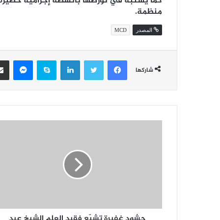
كما يُشتبه في تورطها بأنشطة إجرامية خطير
منظمة.
المصدر
MCD
فيسبوك
تويتر
لينكدإن
سكايب
ماسن
شاركها
حشود غفيرة تشيّع فقيد العلم الشيخ عبد