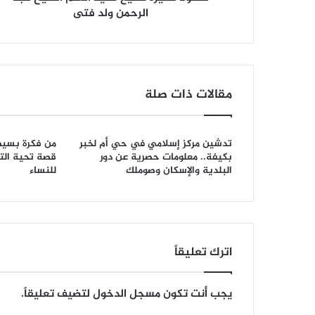
الرحمن ولد فتى
مقالات ذات صلة
تدشين مركز إسلامي في حي أم لخبر
من فكرة بسيط
بكيفة.. معلومات حصرية عن دور
قصة تحية الت
البلدية والإسكان وصوملك
للنساء
اترك تعليقاً
يجب أنت تكون
مسجل الدخول
لتضيف تعليقاً.