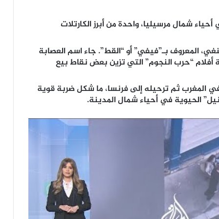
عشيرة “يودا”، التي تأسست عام 2020 في أحياء شمال مرسيليا، واحدة من أبرز الكارتلات
يليكس بينغي، المعروف بـ”فيفي” أو “القط”. جاء اسم العصابة
فلام “حرب النجوم” التي تزين بعض نقاط بيع
 فيليكس في المغرب ثم ترحيله إلى فرنسا، ما شكل ضربة قوية
يل” الحيوية في أحياء شمال المدينة.