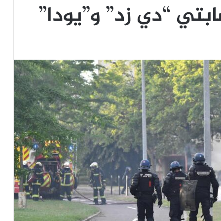
بتي “دي زد” و”يودا”