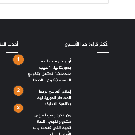
الأكثر قراءة هذا الأسبوع
أحدث الم
أول جامعة خاصة
بموريتانيا.. “سيب
منجمنت” تحتفل بتخريج
الدفعة 23 من طلابها
إعلام ألماني يربط
المحاظر الموريتانية
بظاهرة التطرف
من فكرة بسيطة إلى
مشروع ناجح.. قصة
تحية التي فتحت باب
الأمل للنساء