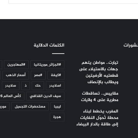
نشورات
الكلمات الدلالية
تيارت.. مواطن يتهم
#الجزائر_موريتانيا
#المهاجرين
جهات بالاستيلاء على
قطعتيه الأرضيتين
#كيفة
#مصر
أسعار الذهب
ويطالب بالإنصاف
اسلايدر
حك
ذ
سلايدر
مقاييس.. تساقطات
سيف الدين القذافي
كأس العالم 2026
مطرية على 4 ولايات
ليبيا
مستحضرات التجميل
موريت
المغرب يخطط لبناء
هجرة
محطة تُحوّل النفايات
إلى طاقة بالدار البيضاء