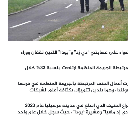
اء على عصابتي “دي زد” و”يودا” اللتين تقفان ووراء
وقد كشفت الشرطة الفرنسية أن جرائم القتل المرتبطة الجريمة المنظمة ارتفعت بنسبة 33% خلال
رت أعمال العنف المرتبطة بالجريمة المنظمة في فرنسا
لندا، وهما بلدين تتميزان بكثافة أعلى لشبكات
واحدة من الأسباب الرئيسية لهذا الارتفاع هو الصراع العنيف الذي اندلع في مدينة مرسيليا عام 2023
دي زد مافيا” وعشيرة “يودا”، حيث سجل خلال عام واحد