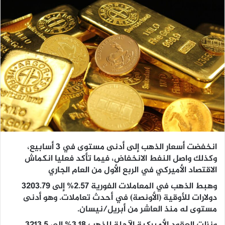
انخفضت أسعار الذهب إلى أدنى مستوى في 3 أسابيع،
وكذلك واصل النفط الانخفاض، فيما تأكد فعليا انكماش
الاقتصاد الأميركي في الربع الأول من العام الجاري
وهبط الذهب في المعاملات الفورية 2.57% إلى 3203.79
دولارات للأوقية (الأونصة) في أحدث تعاملات. وهو أدنى
مستوى له منذ العاشر من أبريل/نيسان.