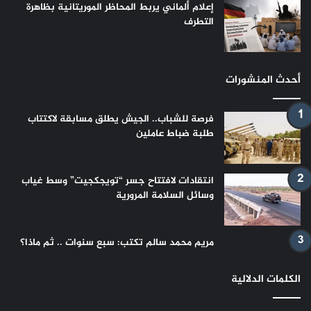
إعلام ألماني يربط المحاظر الموريتانية بظاهرة
التطرف
أحدث المنشورات
فرصة للشباب.. الجيش يطلق مسابقة لاكتتاب
طلبة ضباط عاملين
انتقادات لافتتاح جسر “تويجكجيت” وسط غياب
وسائل السلامة المرورية
مريم محمد سالم تكتب: سبع سنوات .. ثم ماذا؟
الكلمات الدلالية