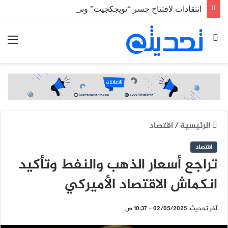
انتقادات لافتتاح جسر “تويجكجيت” وسط غياب وسائل السلامة المرورية
بحث
الق
عن
الرئيسية
/
اقتصاد
اقتصاد
تراجع أسعار الذهب والنفط وتأكيد
انكماش الاقتصاد الأميركي
آخر تحديث: 02/05/2025 - 10:37 ص