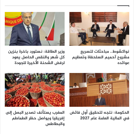
نواكشوط.. مباحثات لتسريع
وزير الطاقة: نستورد باخرة بنزين
مشروع آحميم السلحفاة وتعظيم
كل شهر والنقص الحاصل يعود
عوائده
لرفض الشحنة الأخيرة للجودة
الحكومة: نتجه لتحقيق أول فائض
المغرب يستأنف تصدير البصل إلى
في المالية العامة عام 2027
إفريقيا ويواصل حظر الطماطم
والبطاطس