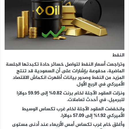
النفط
وتراجعت أسعار النفط لتواصل خسائر حادة تكبدتها الجلسة
الماضية، مدفوعة بإشارات على أن السعودية قد تنتج
المزيد من النفط وصدور بيانات أظهرت انكماش الاقتصاد
الأميركي في الربع الأول.
ونزلت العقود الآجلة لخام برنت 0.82% إلى 59.95 دولارا
للبرميل، في أحدث تعاملات.
وانخفضت العقود الآجلة لخام غرب تكساس الوسيط
الأميركي 1.92% إلى 57.09 دولارا.
وأغلق خام غرب تكساس أمس الأربعاء عند أدنى مستوى