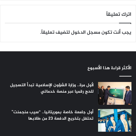
اترك تعليقاً
يجب أنت تكون
مسجل الدخول
لتضيف تعليقاً.
الأكثر قراءة هذا الأسبوع
لأول مرة.. وزارة الشؤون الإسلامية تبدأ التسجيل
للحج رقميا عبر منصة خدماتي
أول جامعة خاصة بموريتانيا.. “سيب منجمنت”
تحتفل بتخريج الدفعة 23 من طلابها