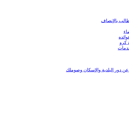
طالب بالإنصاف
اء
ائده
ن دور البلدية والإسكان وصوملك