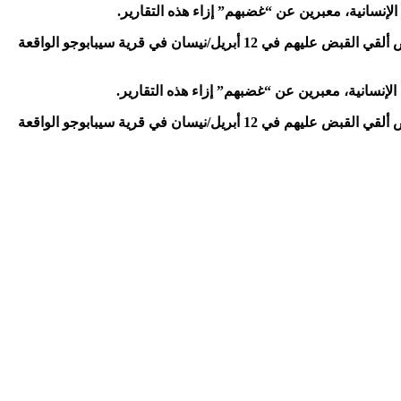
إنسانية، معبرين عن “غضبهم” إزاء هذه التقارير.
وبحسب وثيقة قدمتها جمعية “تابيتال بولاكو” المهتمة بعرقية الفولاني لرويترز، فإنه يُعتقد أن الجثث التي عُثر عليها في المعسكر تعود لأشخاص ألقي القبض عليهم في 12 أبريل/نيسان في قرية سيبابوجو الواقعة
إنسانية، معبرين عن “غضبهم” إزاء هذه التقارير.
وبحسب وثيقة قدمتها جمعية “تابيتال بولاكو” المهتمة بعرقية الفولاني لرويترز، فإنه يُعتقد أن الجثث التي عُثر عليها في المعسكر تعود لأشخاص ألقي القبض عليهم في 12 أبريل/نيسان في قرية سيبابوجو الواقعة