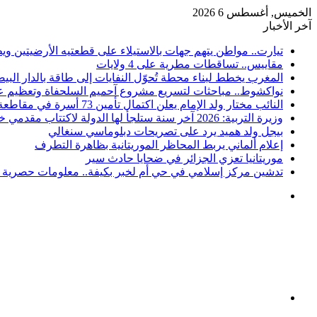
الخميس, أغسطس 6 2026
آخر الأخبار
تيارت.. مواطن يتهم جهات بالاستيلاء على قطعتيه الأرضيتين وي
مقاييس.. تساقطات مطرية على 4 ولايات
المغرب يخطط لبناء محطة تُحوّل النفايات إلى طاقة بالدار البيض
نواكشوط.. مباحثات لتسريع مشروع آحميم السلحفاة وتعظيم عو
النائب مختار ولد الإمام يعلن اكتمال تأمين 73 أسرة في مقاطعة كرو
وزيرة التربية: 2026 آخر سنة ستلجأ لها الدولة لاكتتاب مقدمي خدمات
بيجل ولد هميد يرد على تصريحات دبلوماسي سنغالي
إعلام ألماني يربط المحاظر الموريتانية بظاهرة التطرف
موريتانيا تعزي الجزائر في ضحايا حادث سير
تدشين مركز إسلامي في حي أم لخبر بكيفة.. معلومات حصرية ع
القائمة
بحث
عن