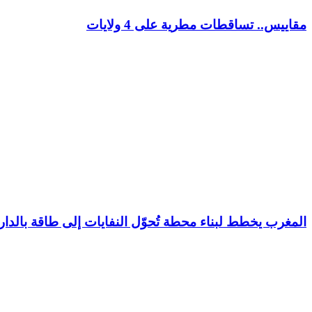
مقاييس.. تساقطات مطرية على 4 ولايات
المغرب يخطط لبناء محطة تُحوّل النفايات إلى طاقة بالدار 