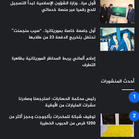
لأول مرة.. وزارة الشؤون الإسلامية تبدأ التسجيل
للحج رقميا عبر منصة خدماتي
أول جامعة خاصة بموريتانيا.. “سيب منجمنت”
تحتفل بتخريج الدفعة 23 من طلابها
إعلام ألماني يربط المحاظر الموريتانية بظاهرة
التطرف
أحدث المنشورات
رئيس محكمة الحسابات: استرجعنا وصادرنا
عشرات المليارات من الأوقية
توقيف شبكة للمخدرات بأكجوجت وحجز أكثر من
1200 قرص من الحبوب الخطيرة