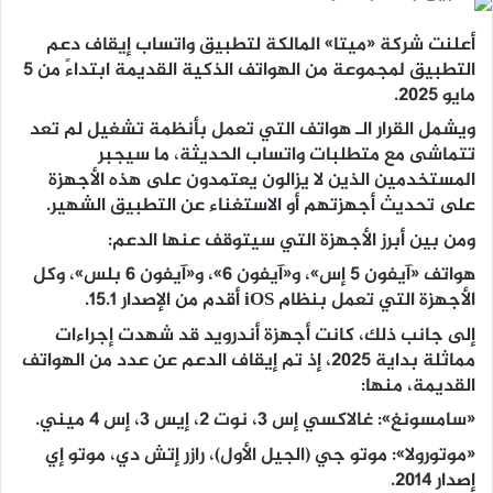
أعلنت شركة «ميتا» المالكة لتطبيق واتساب إيقاف دعم
التطبيق لمجموعة من الهواتف الذكية القديمة ابتداءً من 5
مايو 2025.
ويشمل القرار الـ هواتف التي تعمل بأنظمة تشغيل لم تعد
تتماشى مع متطلبات واتساب الحديثة، ما سيجبر
المستخدمين الذين لا يزالون يعتمدون على هذه الأجهزة
على تحديث أجهزتهم أو الاستغناء عن التطبيق الشهير.
ومن بين أبرز الأجهزة التي سيتوقف عنها الدعم:
هواتف «آيفون 5 إس»، و«آيفون 6»، و«آيفون 6 بلس»، وكل
الأجهزة التي تعمل بنظام iOS أقدم من الإصدار 15.1.
إلى جانب ذلك، كانت أجهزة أندرويد قد شهدت إجراءات
مماثلة بداية 2025، إذ تم إيقاف الدعم عن عدد من الهواتف
القديمة، منها:
«سامسونغ»: غالاكسي إس 3، نوت 2، إيس 3، إس 4 ميني.
«موتورولا»: موتو جي (الجيل الأول)، رازر إتش دي، موتو إي
إصدار 2014.