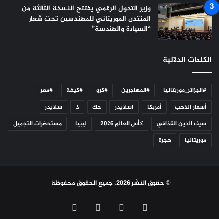
وزير التحول الرقمي يفتتح النسخة الثالثة من
المنتدى الموريتاني للمهندسين تحت شعار
“السيادة والهندسة”
الكلمات الدلالية
#الجزائر_موريتانيا
#المهاجرين
#كرو
#كيفة
#مصر
أسعار الذهب
أمريكا
اسلايدر
حك
ذ
سلايدر
سيف الدين القذافي
كأس العالم 2026
ليبيا
مستحضرات التجميل
موريتانيا
هجرة
© حقوق النشر 2026، جميع الحقوق محفوظة
فيسبوك
تويتر
يوتيوب
انستقرام