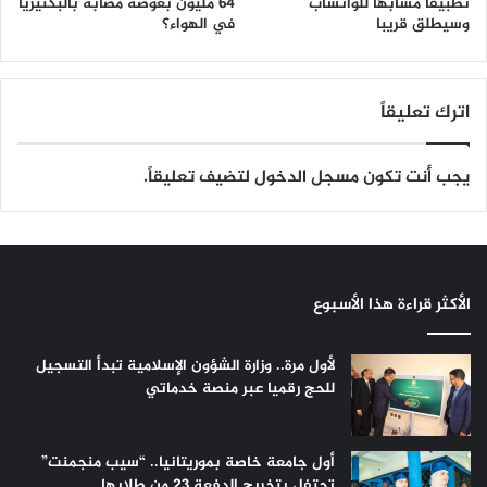
تطبيقا مشابها للواتساب
64 مليون بعوضة مصابة بالبكتيريا
وسيطلق قريبا
في الهواء؟
اترك تعليقاً
يجب أنت تكون
مسجل الدخول
لتضيف تعليقاً.
الأكثر قراءة هذا الأسبوع
لأول مرة.. وزارة الشؤون الإسلامية تبدأ التسجيل
للحج رقميا عبر منصة خدماتي
أول جامعة خاصة بموريتانيا.. “سيب منجمنت”
تحتفل بتخريج الدفعة 23 من طلابها