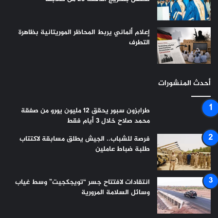
إعلام ألماني يربط المحاظر الموريتانية بظاهرة
التطرف
أحدث المنشورات
طرابزون سبور يحقق 12 مليون يورو من صفقة
محمد صلاح خلال 3 أيام فقط
فرصة للشباب.. الجيش يطلق مسابقة لاكتتاب
طلبة ضباط عاملين
انتقادات لافتتاح جسر “تويجكجيت” وسط غياب
وسائل السلامة المرورية