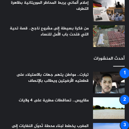
إعلام ألماني يربط المحاظر الموريتانية بظاهرة
التطرف
من فكرة بسيطة إلى مشروع ناجح.. قصة تحية
التي فتحت باب الأمل للنساء
أحدث المنشورات
تيارت.. مواطن يتهم جهات بالاستيلاء على
قطعتيه الأرضيتين ويطالب بالإنصاف
مقاييس.. تساقطات مطرية على 4 ولايات
المغرب يخطط لبناء محطة تُحوّل النفايات إلى