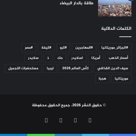
طاقة بالدار البيضاء
الكلمات الدلالية
#الجزائر_موريتانيا
#المهاجرين
#كرو
#كيفة
#مصر
أسعار الذهب
أمريكا
اسلايدر
حك
ذ
سلايدر
سيف الدين القذافي
كأس العالم 2026
ليبيا
مستحضرات التجميل
موريتانيا
هجرة
© حقوق النشر 2026، جميع الحقوق محفوظة
فيسبوك
تويتر
يوتيوب
انستقرام