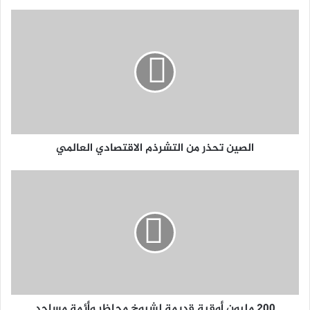
الصين تحذر من التشرذم الاقتصادي العالمي
200 مليون أوقية قديمة لشيوخ محاظر وأئمة مساجد