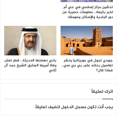
تدشين مركز إسلامي في حي أم
لخبر بكيفة.. معلومات حصرية عن
دور البلدية والإسكان وصوملك
جوردي تجول في موريتانيا ونشر
باني نهضتها الحديثة.. قطر تعلن
تفاصيل رحلته على بي بي سي..
وفاة أميرها السابق الشيخ حمد آل
فماذا قال؟
ثاني
اترك تعليقاً
يجب أنت تكون
مسجل الدخول
لتضيف تعليقاً.