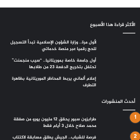
الأكثر قراءة هذا الأسبوع
لأول مرة.. وزارة الشؤون الإسلامية تبدأ التسجيل
للحج رقميا عبر منصة خدماتي
أول جامعة خاصة بموريتانيا.. “سيب منجمنت”
تحتفل بتخريج الدفعة 23 من طلابها
إعلام ألماني يربط المحاظر الموريتانية بظاهرة
التطرف
أحدث المنشورات
طرابزون سبور يحقق 12 مليون يورو من صفقة
محمد صلاح خلال 3 أيام فقط
فرصة للشباب.. الجيش يطلق مسابقة لاكتتاب