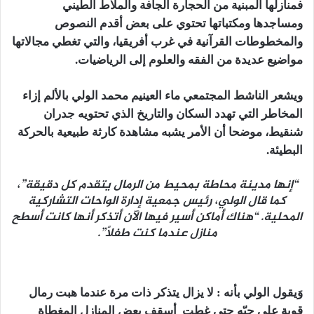
فمنازلها المبنية من الحجارة الجافة والملاط الطيني
ومساجدها ومكتباتها تحتوي على بعض أقدم النصوص
والمخطوطات القرآنية في غرب أفريقيا، والتي تغطي مجالاتها
مواضيع عديدة من الفقه والعلوم إلى الرياضيات.
ويشعر الناشط المجتمعي ماء العينيم محمد الولي بالألم إزاء
المخاطر التي تهدد السكان والتاريخ الذي تحتويه جدران
شنقيط، موضحا أن
الأمر يشبه مشاهدة كارثة طبيعية بالحركة
البطيئة.
“إنها مدينة محاطة بمحيط من الرمال يتقدم كل دقيقة”،
كما قال الولي، رئيس جمعية إدارة الواحات التشاركية
المحلية. “هناك أماكن أسير فيها الآن أتذكر أنها كانت أسطح
منازل عندما كنت طفلاً”.
وَيقول الولي بأنه : لا يزال يتذكر ذات مرة عندما هبت رمال
قوية على حيّه حتى غطت أسقف بعض المنازل المغطاة