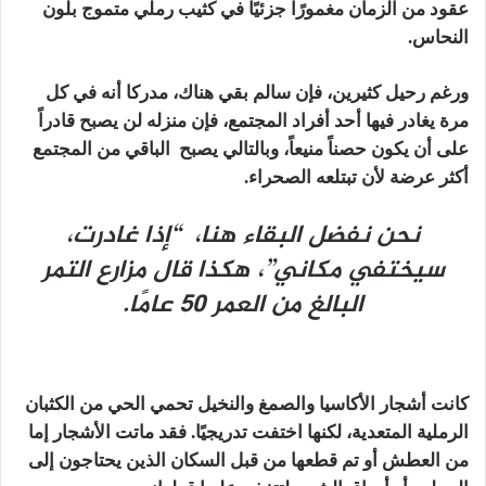
عقود من الزمان مغمورًا جزئيًا في كثيب رملي متموج بلون
النحاس.
ورغم رحيل كثيرين، فإن سالم بقي هناك، مدركا أنه في كل
مرة يغادر فيها أحد أفراد المجتمع، فإن منزله لن يصبح قادراً
على أن يكون حصناً منيعاً، وبالتالي يصبح الباقي من المجتمع
أكثر عرضة لأن تبتلعه الصحراء.
نحن نفضل البقاء هنا، “إذا غادرت،
سيختفي مكاني”، هكذا قال مزارع التمر
البالغ من العمر 50 عامًا.
كانت أشجار الأكاسيا والصمغ والنخيل تحمي الحي من الكثبان
الرملية المتعدية، لكنها اختفت تدريجيًا. فقد ماتت الأشجار إما
من العطش أو تم قطعها من قبل السكان الذين يحتاجون إلى