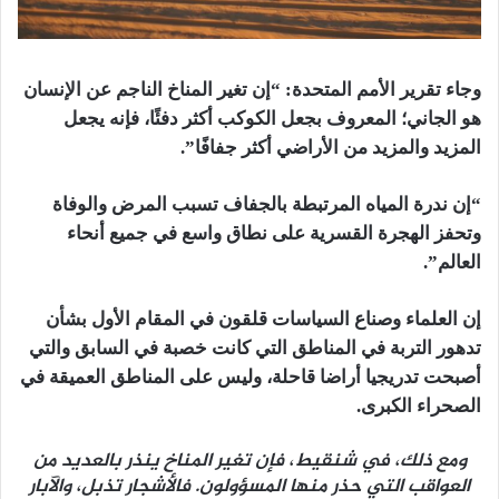
وجاء تقرير الأمم المتحدة: “إن تغير المناخ الناجم عن الإنسان
هو الجاني؛ المعروف بجعل الكوكب أكثر دفئًا، فإنه يجعل
المزيد والمزيد من الأراضي أكثر جفافًا”.
“إن ندرة المياه المرتبطة بالجفاف تسبب المرض والوفاة
وتحفز الهجرة القسرية على نطاق واسع في جميع أنحاء
العالم”.
إن العلماء وصناع السياسات قلقون في المقام الأول بشأن
تدهور التربة في المناطق التي كانت خصبة في السابق والتي
أصبحت تدريجيا أراضا قاحلة، وليس على المناطق العميقة في
الصحراء الكبرى.
ومع ذلك، في شنقيط، فإن تغير المناخ ينذر بالعديد من
العواقب التي حذر منها المسؤولون. فالأشجار تذبل، والآبار