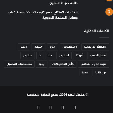
طلبة ضباط عاملين
انتقادات لافتتاح جسر “تويجكجيت” وسط غياب
وسائل السلامة المرورية
الكلمات الدلالية
#الجزائر_موريتانيا
#المهاجرين
#كرو
#كيفة
#مصر
أسعار الذهب
أمريكا
اسلايدر
حك
ذ
سلايدر
سيف الدين القذافي
كأس العالم 2026
ليبيا
مستحضرات التجميل
موريتانيا
هجرة
© حقوق النشر 2026، جميع الحقوق محفوظة
فيسبوك
تويتر
يوتيوب
انستقرام