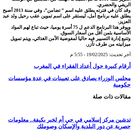
الريفي والحضري.
وقد كان في فترته يطلق عليه اسم ” تضامن”، وفي سنة 2013 أصبح
يطلق عليه برنامج أمل، ليستقر على اسم تموين عقب رحيل ولد عبد
العزيز.
ويوفر هذا البرنامج الدعم ل 75 أسرة يوميا، حيث تباع لهم المواد
الأساسية بثمن أقل من أسعار السوق.
وتتبع إدارة التسيير فيه حاليا لمفوضية الأمن الغذائي، ويتم تمويل
ميزانيته من طرف تآزر.
آخر تحديث: 19/02/2025 - 5:55 م
أرقام كبيرة حول أعداد الفقراء في المغرب
مجلس الوزراء يصادق على تعيينات في عدة مؤسسات
حكومية
مقالات ذات صلة
تدشين مركز إسلامي في حي أم لخبر بكيفة.. معلومات
حصرية عن دور البلدية والإسكان وصوملك