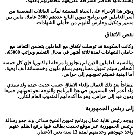
واستدعائها لعناصر الشرطة لتفريقهم مظاهرتهم بالقوة.
ويؤثر هذا الإجراء على الحياة المعيشة لمآت العائلات الضعيفة من
أسر العاملين في برنامج تموين البالغ عددهم 2600 عاملا، مابين بين
مسير ومُكيل وحارس أغلبهم من حاملي الشهادات.
نقض الاتفاق
وكانت الحكومة قد توصلت لاتفاق مع العاملين يتضمن التعاقد مع
حاملي الشهادات لمدة ثلاثة أشهر في مجال التعليم وبراتب 65000،.
وبالنسبة للعاملين الذين لم يتجاوزوا مرحلة الباكلوريا فإن كل خمسة
أشخاص سيتم تمويل مشاريعهم بمبلغ مليون وخمسمائة ألف أوقية،
أما البقية فسيتم تحويلهم إلى حراس.
ليتفاجأ بعد ذلك العمال بإلغاء الاتفاق حسب حديث حيده ولد سيدي
ولد أعمر أحد المسيرين في هذا البرنامج والتوجه نحو تحويلهم جميعا
ودون قيد إلى حراس، وهو ما أكده لهم المندوب العام للتآزر.
إلى ريئس الجمهورية
ووجه رئيس نقابة عمال برنامج تموين الشيخ سداتي ولد جدو رسالة
لرئيس الجمهورية عبر موقع تحديث يطالبه فيها برفع الظلم عنهم
وأخذ جهودهم وخدمتهم لمدة 13 سنة بعين الاعتبار.