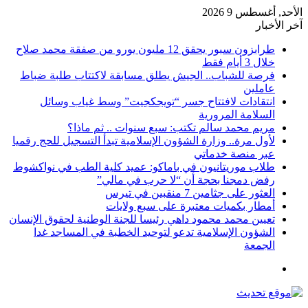
الأحد, أغسطس 9 2026
آخر الأخبار
طرابزون سبور يحقق 12 مليون يورو من صفقة محمد صلاح
خلال 3 أيام فقط
فرصة للشباب.. الجيش يطلق مسابقة لاكتتاب طلبة ضباط
عاملين
انتقادات لافتتاح جسر “تويجكجيت” وسط غياب وسائل
السلامة المرورية
مريم محمد سالم تكتب: سبع سنوات .. ثم ماذا؟
لأول مرة.. وزارة الشؤون الإسلامية تبدأ التسجيل للحج رقميا
عبر منصة خدماتي
طلاب موريتانيون في باماكو: عميد كلية الطب في نواكشوط
رفض دمجنا بحجة أن “لا حرب في مالي”
العثور على جثامين 7 منقبين في تيرس
أمطار بكميات معتبرة على سبع ولايات
تعيين محمد محمود داهي رئيسا للجنة الوطنية لحقوق الإنسان
الشؤون الإسلامية تدعو لتوحيد الخطبة في المساجد غدا
الجمعة
القائمة