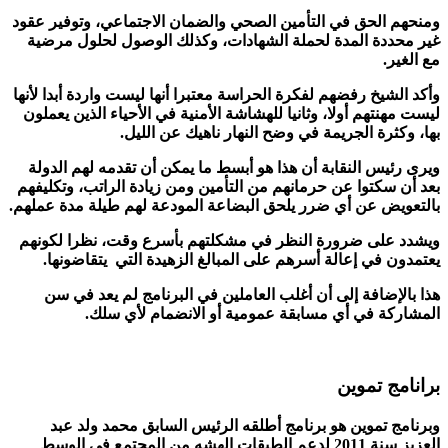
ومنحهم الحق في التأمين الصحي والضمان الاجتماعي، وتوفير عقود
غير محددة المدة لحملة الشهادات، وكذلك الوصول لحلول مرضية
مع الغير.
وأكد الشيخ رفضهم لفكرة الحراسة معتبرا أنها ليست واردة أبدا لأنها
ليست مهنتهم أولا، وثانيا للهشاشة الأمنية في الأحياء الذين يعملون
بها، وكثرة الجريمة في وضح النهار ناهيك عن الليل.
ويرى رئيس النقابة أن هذا هو أبسط ما يمكن أن تقدمه لهم الدولة
بعد أن سكتوا عن حرمانهم من التأمين ومن زيادة الراتب، وتكليفهم
بالتعويض عن أي ضرر يلحق البضاعة المودعة لهم طيلة مدة عملهم.
ويشدد على ضرورة النظر في مشكلتهم بأسرع وقت، نظرا لكونهم
يعتمدون في إعالة أسرهم على المبالغ الزهيدة التي يتقاضونها.
هذا بالإضافة إلى أن أغلب العاملين في البرنامج لم يعد في سن
المشاركة في أي مسابقة عمومية أو الانضمام لأي سلك.
برانامج تموين
وبرنامج تموين هو برنامج أطلقه الرئيس السابق محمد ولد عبد
العزيز سنة 2011 لدعم الطبقات الهشه من المجتمع في الوسط