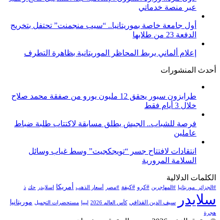
عبر منصة خدماتي
أول جامعة خاصة بموريتانيا.. “سيب منجمنت” تحتفل بتخريج
الدفعة 23 من طلابها
إعلام ألماني يربط المحاظر الموريتانية بظاهرة التطرف
أحدث المنشورات
طرابزون سبور يحقق 12 مليون يورو من صفقة محمد صلاح
خلال 3 أيام فقط
فرصة للشباب.. الجيش يطلق مسابقة لاكتتاب طلبة ضباط
عاملين
انتقادات لافتتاح جسر “تويجكجيت” وسط غياب وسائل
السلامة المرورية
الكلمات الدلالية
أمريكا
#كرو
#كيفة
#الجزائر_موريتانيا
#المهاجرين
#مصر
أسعار الذهب
اسلايدر
حك
ذ
سلايدر
موريتانيا
سيف الدين القذافي
كأس العالم 2026
ليبيا
مستحضرات التجميل
هجرة