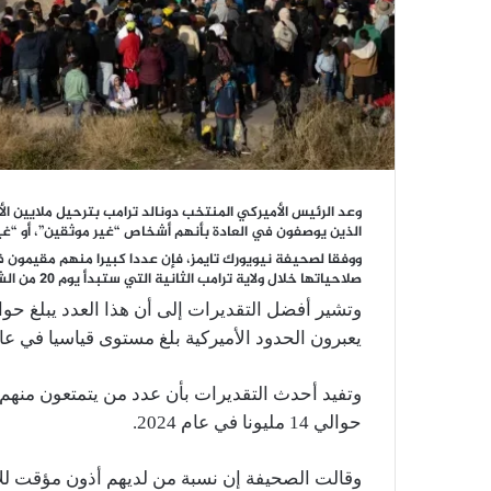
وعد الرئيس الأميركي المنتخب دونالد ترامب بترحيل ملايين ا
الذين يوصفون في العادة بأنهم أشخاص “غير موثقين”، أو “غ
ووفقا لصحيفة نيويورك تايمز، فإن عددا كبيرا منهم مقيمون ف
صلاحياتها خلال ولاية ترامب الثانية التي ستبدأ يوم 20 من الشهر الجاري.
يعبرون الحدود الأميركية بلغ مستوى قياسيا في عام 2022، قبل أن ينخفض العام الما
وتفيد أحدث التقديرات بأن عدد من يتمتعون منهم
حوالي 14 مليونا في عام 2024.