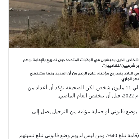
لأشخاص الذين يعيشون في الولايات المتحدة دون تصريح بالإقامة، وهم
ير شرعيين/نظاميين”.
ي البلاد بتصاريح مؤقتة، على الرغم من أن العديد منها ستنتهي
وتشير أفضل التقديرات إلى أن هذا العدد يبلغ حوالي 11 مليون شخص. لكن الصحيفة تؤكد أن أعداد من
ضي.
 بوضع قانوني أو حماية مؤقتة من الترحيل يصل إلى
وقالت الصحيفة إن نسبة من لديهم أذون مؤقت للإقامة تبلغ 40%، ومن ليس لديهم وضع قانوني تبلغ نسبتهم