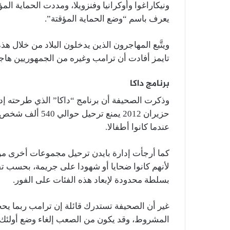
ونيكاراغوا وأوكرانيا وفنزويلا، ومددت الحماية ا
يعرف باسم “وضع الحماية المؤقتة”.
ويتَّبع المهاجرون الذين يدخلون البلاد من خلال هذ
تايمز أفادت أن ترامب وغيره من الجمهوريين هاجمو
برنامج داكا
وذكرت الصحيفة أن برنامج “داكا” الذي طرحته إدار
حزيران 2012 يمنع 
عندما كانوا أطفالا.
كما أرجأت إدارة بايدن ترحيل مجموعات أخرى من 
لأنهم كانوا ضحايا أو شهودا على جريمة، بحسب تق
بسلطة محدودة لإبعاد هذه الفئات على الفور.
غير أن الصحيفة تستدرك قائلة إن ترامب ربما يح
المشروط، وقد يكون من الصعب إلغاء وضع أولئك ا