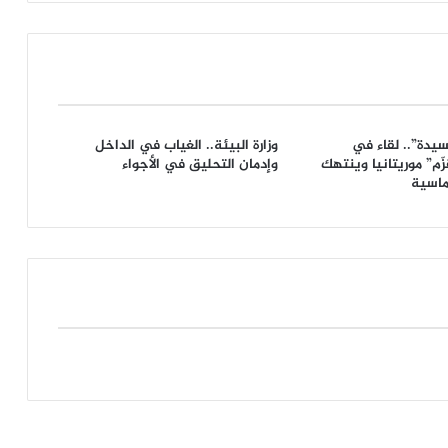
سيدة”.. لقاء في
وزارة البيئة.. الغياب في الداخل
ّم” موريتانيا وينتهك
وإدمان التحليق في الأجواء
وماسية