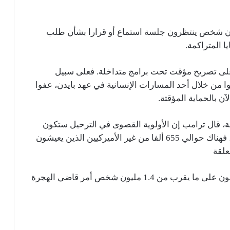
ستطيع ترامب “بسهولة” ترحيل 2.6 مليون شخص ينتظرون جلسة استماع أو قرارا بشأن طلب
 المتراكمة.
 على تصريح مؤقت تحت برامج متداخلة. فعلى سبيل
وا من خلال أحد المسارات الإنسانية في عهد بايدن، عفوا
ن بالحماية المؤقتة.
ة، قال ترامب إن الأولوية القصوى في الترحيل ستكون
للمجرمين. وطبقا لبيانات إدارة الهجرة والجمارك، فهناك حوالي 655 ألفا من غير الأميركيين الذين يعيشون
علقة
وقد تركز إدارة ترامب أيضا جهودها في إنفاذ القانون على ما يقرب من 1.4 مليون شخص أمر قاضي الهجرة