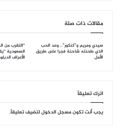
مقالات ذات صلة
سيدي ومريم و”كنكور”.. وعد الحب
“التقرب من ال
الذي طحنته شاحنة فجرا على طريق
السعودية “يقز
الأمل
الأعراف الدبل
اترك تعليقاً
يجب أنت تكون
مسجل الدخول
لتضيف تعليقاً.