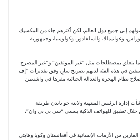
ولهم إلى جميع دول العالم، لكن أكثرهم جاء من المكسيك
، وهندوراس، وغواتيمالا، والسلفادور، وكولومبيا، وجمهورية
 فيما يتعلق بمصطلحات مثل “غير الموثقين” و”غير المصرح
 من الأشخاص المصنفين في هذه الفئة لديهم تصريح سارٍ، وفق تقديرات “إف
ظمة مناصرة لإصلاح نظام الهجرة والعدالة الجنائية مقرها في واشنطن
شأت إدارة الرئيس المنتهية ولايته جو بايدن طريقة
من خلال تطبيق للهواتف الذكية يسمى “سي بي بي وان”،
فارين من الأزمات الإنسانية في أفغانستان وكوبا وهايتي