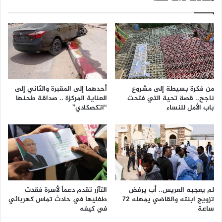
من فكرة بسيطة إلى مشروع
أحدهما إلى المقبرة والثاني إلى
ناجح.. قصة تحية التي فتحت
العناية المركزة .. صداقة طحنها
باب الأمل للنساء
“اتكصكادي”
لم يعجبه العريس.. أب يرفض
التآزر تقدم دعماً لأسرة فقدت
تزويج ابنته والقاضي يمهله 72
طفليها في حادث تماس كهربائي
ساعة
في كيفه