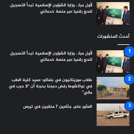
لأول مرة.. وزارة الشؤون الإسلامية تبدأ التسجيل
للحج رقميا عبر منصة خدماتي
أحدث المنشورات
لأول مرة.. وزارة الشؤون الإسلامية تبدأ التسجيل
للحج رقميا عبر منصة خدماتي
طلاب موريتانيون في باماكو: عميد كلية الطب
في نواكشوط رفض دمجنا بحجة أن “لا حرب في
مالي”
العثور على جثامين 7 منقبين في تيرس