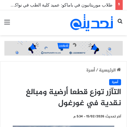
طلاب موريتانيون في باماكو: عميد كلية الطب في نواكشوط رفض دمجنا بحجة أن “لا حرب في مالي”
بحث
الق
عن
الرئيسية
/
أسرة
أسرة
التآزر توزع قطعا أرضية ومبالغ
نقدية في غورغول
آخر تحديث: 15/02/2026 - 5:34 م