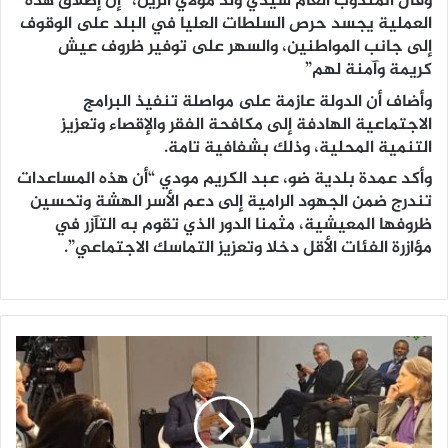
وقال المندوب العام سيدي ولد مولاي الزين، “إن إطلاق هذه
العملية يجسد حرص السلطات العليا في البلد على الوقوف
إلى جانب المواطنين، والسهر على توفير ظروف عيش
كريمة وآمنة لهم”
وأضاف أن الدولة عازمة على مواصلة تنفيذ البرامج
الاجتماعية الهادفة إلى مكافحة الفقر والإقصاء وتعزيز
التنمية المحلية، وذلك بشفافية تامة.
وأكد عمدة بلدية ضو، عبد الكريم مودي “أن هذه المساعدات
تندرج ضمن الجهود الرامية إلى دعم الأسر الهشة وتحسين
ظروفها المعيشية، مثمنا الدور الذي تقوم به التآزر في
مؤازرة الفئات الأقل دخلا وتعزيز التماسك الاجتماعي”.