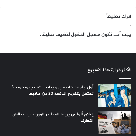
اترك تعليقاً
يجب أنت تكون
مسجل الدخول
لتضيف تعليقاً.
الأكثر قراءة هذا الأسبوع
أول جامعة خاصة بموريتانيا.. “سيب منجمنت”
تحتفل بتخريج الدفعة 23 من طلابها
إعلام ألماني يربط المحاظر الموريتانية بظاهرة
التطرف