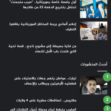
أول جامعة خاصة بموريتانيا.. “سيب منجمنت”
تحتفل بتخريج الدفعة 23 من طلابها
إعلام ألماني يربط المحاظر الموريتانية بظاهرة
التطرف
من فكرة بسيطة إلى مشروع ناجح.. قصة تحية
التي فتحت باب الأمل للنساء
أحدث المنشورات
تيارت.. مواطن يتهم جهات بالاستيلاء على
قطعتيه الأرضيتين ويطالب بالإنصاف
مقاييس.. تساقطات مطرية على 4 ولايات
المغرب يخطط لبناء محطة تُحوّل النفايات إلى