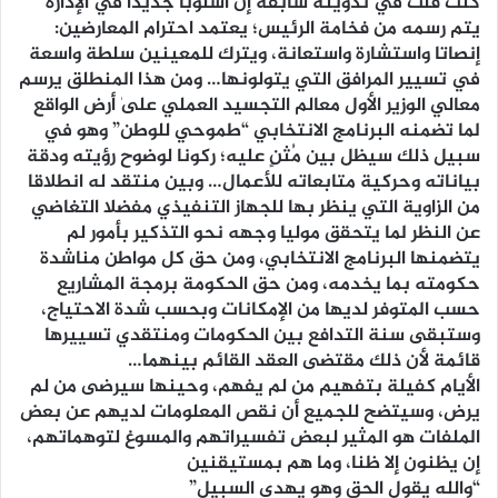
كنت قلت في تدوينة سابقة إن أسلوبا جديدا في الإدارة
يتم رسمه من فخامة الرئيس؛ يعتمد احترام المعارضين:
إنصاتا واستشارة واستعانة، ويترك للمعينين سلطة واسعة
في تسيير المرافق التي يتولونها… ومن هذا المنطلق يرسم
معالي الوزير الأول معالم التجسيد العملي علىٰ أرض الواقع
لما تضمنه البرنامج الانتخابي “طموحي للوطن” وهو في
سبيل ذلك سيظل بين مُثنٍ عليه؛ ركونا لوضوح رؤيته ودقة
بياناته وحركية متابعاته للأعمال… وبين منتقد له انطلاقا
من الزاوية التي ينظر بها للجهاز التنفيذي مفضلا التغاضي
عن النظر لما يتحقق موليا وجهه نحو التذكير بأمور لم
يتضمنها البرنامج الانتخابي، ومن حق كل مواطن مناشدة
حكومته بما يخدمه، ومن حق الحكومة برمجة المشاريع
حسب المتوفر لديها من الإمكانات وبحسب شدة الاحتياج،
وستبقى سنة التدافع بين الحكومات ومنتقدي تسييرها
قائمة لأن ذلك مقتضى العقد القائم بينهما…
الأيام كفيلة بتفهيم من لم يفهم، وحينها سيرضى من لم
يرض، وسيتضح للجميع أن نقص المعلومات لديهم عن بعض
الملفات هو المثير لبعض تفسيراتهم والمسوغ لتوهماتهم،
إن يظنون إلا ظنا، وما هم بمستيقنين
“والله يقول الحق وهو يهدي السبيل”