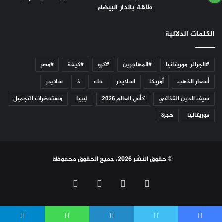
طاقة بالدار البيضاء
الكلمات الدلالية
#الجزائر_موريتانيا
#المهاجرين
#كرو
#كيفة
#مصر
أسعار الذهب
أمريكا
اسلايدر
حك
ذ
سلايدر
سيف الدين القذافي
كأس العالم 2026
ليبيا
مستحضرات التجميل
موريتانيا
هجرة
© حقوق النشر 2026، جميع الحقوق محفوظة
فيسبوك
تويتر
يوتيوب
انستقرام