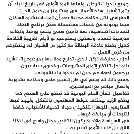
جميع بلديات الوطن، ولعلها المرة الأولى في تاريخ البلد أن
يتم تشغيل هذه الأعمال في وقت متزامن ضمن الحيز
الجغرافي لكل حكامة محلية بعد أن تمت استشارة السكان
فيما يودونه من خدمات مستعجلة ضمن برنامج النفاذ
للخدمات الأساسية، ثمة تأمين صحي يتسع يوميا، وكفالة
مدرسية تتمدد، وتشغيل يستوعب…والأيام القريبة القادمة
كفيل بقطع علاقة البطالة مع كثير من الشبان لما ينتظرهم
من فرص العمل…
أحزاب معارضة تركن للحق، تطرح مطالبها بموضوعية، تشيد
بالمنجز، تنتظر إتمام المشروعات، وخصوم سياسيون
يرجعون لصوابهم حين لم يجدوا ما ينقمونه…
جميع ذلك تم ويتم في ظل تسيير هادئ وحكامة تشاورية
واتصال مباشر مع المواطنين..
تفاصيل الشأن العام اليومية قد تطفو على السطح كما
يطفو الزبد ليختلف حولها المهتمون بالشكل، وليجد فيها
المتابعون للجهاز التنفيذي مجالا: تحليلا للأسباب؛ خفضا
للتبعات أو مبالغة فيها….
في السياسة والإدارة يكون للتقدير مجال واسع في اتخاذ
القرار بل غالب الأمور تسير به…