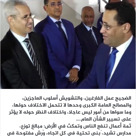
الضجيج عمل الفارغين، والتشويش أسلوب العاجزين،
والمصالح العامة الكبرى وحدها لا تتحمل الاختلاف حولها،
وما سواها من أمور ليس عاجلا، واختلاف النظر حوله لا يؤثر
على تسيير الشأن العام….
ثمة أعمال تنفع الناس وتمكث في الأرض: مبالغ توزع،
مدارس تشيد، َبنى تحتية في كل اتجاه، وُرش مفتوحة في