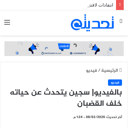
انتقادات لافتتاح جسر “تويجكجيت” وسط غياب وسائل السلامة المرورية
بحث
الق
عن
الرئيسية
/
فيديو
فيديو
بالفيديو| سجين يتحدث عن حياته
خلف القضبان
آخر تحديث: 08/02/2026 - 1:24 م