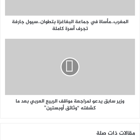
المغرب..مأساة في جماعة البغاغزة بتطوان..سيول جارفة
تجرف أسرة كاملة
وزير سابق يدعو لمراجعة مواقف الربيع العربي بعد ما
كشفته “وثائق أوبستين”
مقالات ذات صلة