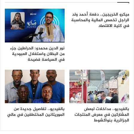
ميكرو الخريجين.. دفعة أحمد ولد
الراجل تخصص المالية والمحاسبة
في كلية الاقتصاد
نور الدين محمدو: الحراطين جزء
من البظان واستغلال العبودية
في السياسة فضيحة
بالفيديو.. مداخلات لبعض
بالفيديو.. تفاصيل جديدة عن
المشاركين في معرض المنتجات
الموريتانين المختطفين في مالي
الجزائرية بنواكشوط