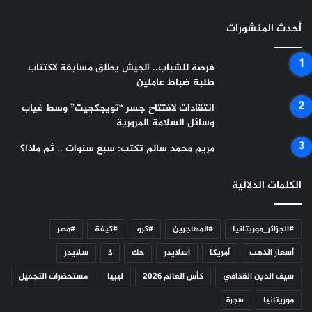
أحدث المنشورات
فرصة للشباب.. الجيش يطلق مسابقة لاكتتاب
طلبة ضباط عاملين
انتقادات لافتتاح جسر “تويجكجيت” وسط غياب
وسائل السلامة المرورية
مريم محمد سالم تكتب: سبع سنوات .. ثم ماذا؟
الكلمات الدلالية
#الجزائر_موريتانيا
#المهاجرين
#كرو
#كيفة
#مصر
أسعار الذهب
أمريكا
اسلايدر
حك
ذ
سلايدر
سيف الدين القذافي
كأس العالم 2026
ليبيا
مستحضرات التجميل
موريتانيا
هجرة