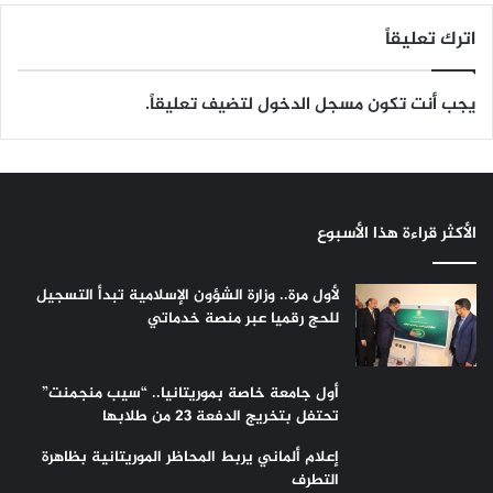
اترك تعليقاً
يجب أنت تكون
مسجل الدخول
لتضيف تعليقاً.
الأكثر قراءة هذا الأسبوع
لأول مرة.. وزارة الشؤون الإسلامية تبدأ التسجيل
للحج رقميا عبر منصة خدماتي
أول جامعة خاصة بموريتانيا.. “سيب منجمنت”
تحتفل بتخريج الدفعة 23 من طلابها
إعلام ألماني يربط المحاظر الموريتانية بظاهرة
التطرف