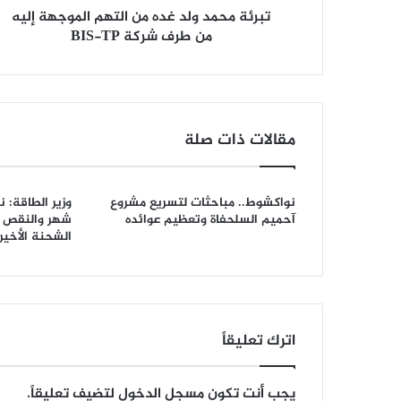
تبرئة محمد ولد غده من التهم الموجهة إليه
من طرف شركة BIS-TP
مقالات ذات صلة
نواكشوط.. مباحثات لتسريع مشروع
وزير الطاقة: 
آحميم السلحفاة وتعظيم عوائده
شهر والنقص ا
الشحنة الأخيرة
اترك تعليقاً
يجب أنت تكون
مسجل الدخول
لتضيف تعليقاً.