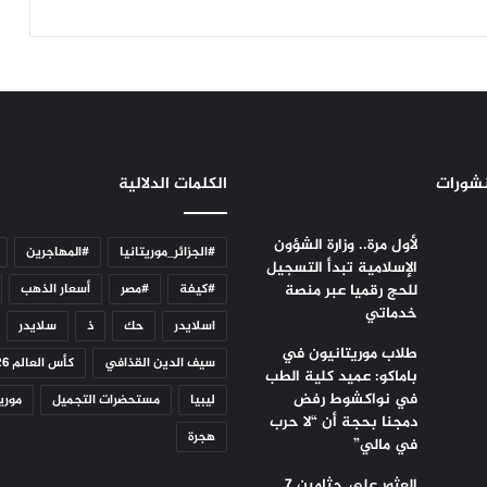
نشورات
الكلمات الدلالية
لأول مرة.. وزارة الشؤون
#الجزائر_موريتانيا
#المهاجرين
الإسلامية تبدأ التسجيل
للحج رقميا عبر منصة
#كيفة
#مصر
أسعار الذهب
خدماتي
اسلايدر
حك
ذ
سلايدر
طلاب موريتانيون في
سيف الدين القذافي
كأس العالم 2026
باماكو: عميد كلية الطب
في نواكشوط رفض
ليبيا
مستحضرات التجميل
موريت
دمجنا بحجة أن “لا حرب
هجرة
في مالي”
العثور على جثامين 7