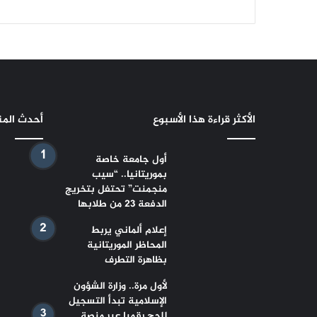
الأكثر قراءة هذا الأسبوع
أحدث الم
أول جامعة خاصة
بموريتانيا.. “سيب
منجمنت” تحتفل بتخريج
الدفعة 23 من طلابها
إعلام ألماني يربط
المحاظر الموريتانية
بظاهرة التطرف
لأول مرة.. وزارة الشؤون
الإسلامية تبدأ التسجيل
للحج رقميا عبر منصة