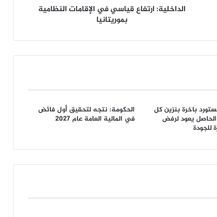
الداخلية: ارتفاع قياسي في الإقامات النظامية
بموريتانيا
نستورد باخرة بنزين كل
الحكومة: نتجه لتحقيق أول فائض
لحاصل يعود لرفض
في المالية العامة عام 2027
 للجودة