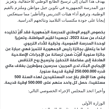
يهدف هذا البيان إلى ترسيخ الطابع الوطني للاحتفالية، وتعزيز
دور المدرسة الجمهورية في تكوين جيل مواطن وملتزم بالقيم
الوطنية، وترفيع أداء هيئات التدريس والتأطير؛ مما سينعكس
إيجابا على جودة مكتسبات التلاميذ ونتائجهم الدراسية.
بخصوص اليوم الوطني للمدرسة الجُمهورية فقد أُقِرَّ تخليده
ابتداء من سنة 2023، تجسيدا لقِيَم المواطنة، وتعزيزا
لوحدة المدرسة العُمومية، وترقية للأداء التربوي.
اما ما يتعلق بجائزة رئيس الجمهورية للتميز فهي عبارة عن
جائزة سنوية أُقِرَّتْ ضمن ترسانة من الإجراءات الإصلاحية
الهادفة إلى مضاعفة التحفيز، وترسيخ روح التنافس
الإيجابي البنّاء لدى المربين: مدرسين ومؤطرين بغلاف مالي
قدره 250.000.000 أوقية قديمة سنويا.
وفي هذا الإطار بلغ عدد المستفيدين لهذه السنة 500
مستفيدا، حصل كل واحد منهم على 500.000 اوقية قديمة.
وأخيرا اتخذ المجلس الإجراء الخصوصي التالي:
الوزارة الأولى