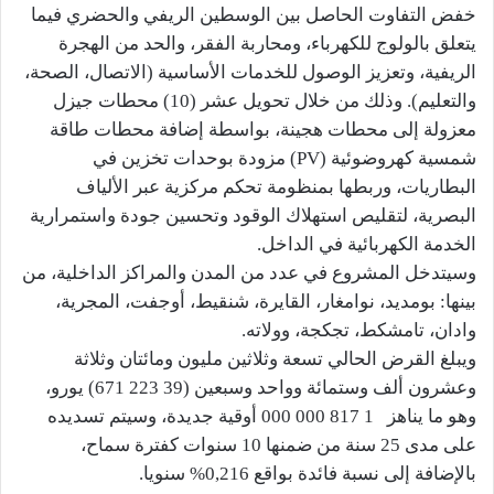
خفض التفاوت الحاصل بين الوسطين الريفي والحضري فيما
يتعلق بالولوج للكهرباء، ومحاربة الفقر، والحد من الهجرة
الريفية، وتعزيز الوصول للخدمات الأساسية (الاتصال، الصحة،
والتعليم). وذلك من خلال تحويل عشر (10) محطات جيزل
معزولة إلى محطات هجينة، بواسطة إضافة محطات طاقة
شمسية كهروضوئية (PV) مزودة بوحدات تخزين في
البطاريات، وربطها بمنظومة تحكم مركزية عبر الألياف
البصرية، لتقليص استهلاك الوقود وتحسين جودة واستمرارية
الخدمة الكهربائية في الداخل.
وسيتدخل المشروع في عدد من المدن والمراكز الداخلية، من
بينها: بومديد، نوامغار، القايرة، شنقيط، أوجفت، المجرية،
وادان، تامشكط، تجكجة، وولاته.
ويبلغ القرض الحالي تسعة وثلاثين مليون ومائتان وثلاثة
وعشرون ألف وستمائة وواحد وسبعين (39 223 671) يورو،
وهو ما يناهز 1 817 000 000 أوقية جديدة، وسيتم تسديده
على مدى 25 سنة من ضمنها 10 سنوات كفترة سماح،
بالإضافة إلى نسبة فائدة بواقع 0,216% سنويا.