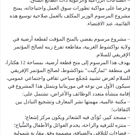
– الصناعات الزراعية والرعوية ذات الطابع الشاق.
وحرصا على مواكبة تطورات سوق العمل واحتياجاته، يمنح
مشروع المرسوم الوزير المكلف بالعمل صلاحية توسيع هذه
القائمة، عند الاقتضاء.
– مشروع مرسوم يقضي بالمنح المؤقت لقطعة أرضية في
ولاية نواكشوط الغربية، مقاطعة تفرغ زينه لصالح المؤتمر
الإفريقي للسلام.
يهدف هذا المرسوم إلى منح قطعة أرضية، بمساحة 12 هكتارا،
في منطقة “تَمارگيت” بنواكشوط، لصالح المؤتمر الإفريقي
للسلام لغرض تشييد مُجمَّع سياحي ثقافي واجتماعي عمومي،
سيكون الأول من نوعه في موريتانيا ويتمثل هذا المشروع في
إقامة منشأة متعدد الوظائف والأغراض، تشتمل على:
– مكتبة عالمية، مهمتها نشر المعارف وتشجيع التبادل بين
الثقافات؛
– مسجد كبير، تُؤدَّى فيه الشعائر ويكون مركز إشعاع؛
– منتزه للترفيه والراحة، يخدم العوائل والأطفال والسُّياح؛
– فضاءات للتلاقي والضيافة، مصممة وفق مقاربة شمولية