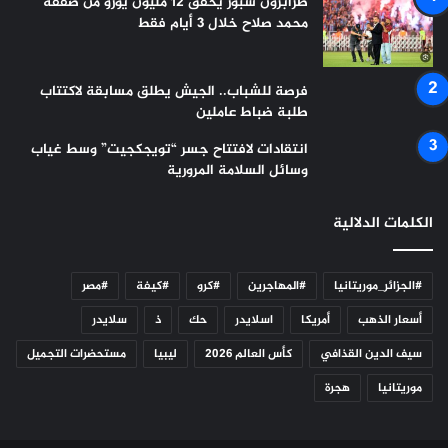
طرابزون سبور يحقق 12 مليون يورو من صفقة
محمد صلاح خلال 3 أيام فقط
فرصة للشباب.. الجيش يطلق مسابقة لاكتتاب
طلبة ضباط عاملين
انتقادات لافتتاح جسر “تويجكجيت” وسط غياب
وسائل السلامة المرورية
الكلمات الدلالية
#الجزائر_موريتانيا
#المهاجرين
#كرو
#كيفة
#مصر
أسعار الذهب
أمريكا
اسلايدر
حك
ذ
سلايدر
سيف الدين القذافي
كأس العالم 2026
ليبيا
مستحضرات التجميل
موريتانيا
هجرة