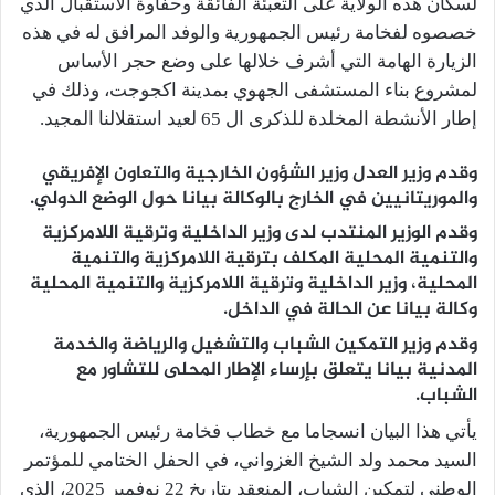
لسكان هذه الولاية على التعبئة الفائقة وحفاوة الاستقبال الذي
خصصوه لفخامة رئيس الجمهورية والوفد المرافق له في هذه
الزيارة الهامة التي أشرف خلالها على وضع حجر الأساس
لمشروع بناء المستشفى الجهوي بمدينة اكجوجت، وذلك في
إطار الأنشطة المخلدة للذكرى ال 65 لعيد استقلالنا المجيد.
وقدم وزير العدل وزير الشؤون الخارجية والتعاون الإفريقي
والموريتانيين في الخارج بالوكالة بيانا حول الوضع الدولي.
وقدم الوزير المنتدب لدى وزير الداخلية وترقية اللامركزية
والتنمية المحلية المكلف بترقية اللامركزية والتنمية
المحلية، وزير الداخلية وترقية اللامركزية والتنمية المحلية
وكالة بيانا عن الحالة في الداخل.
وقدم وزير التمكين الشباب والتشغيل والرياضة والخدمة
المدنية بيانا يتعلق بإرساء الإطار المحلى للتشاور مع
الشباب.
يأتي هذا البيان انسجاما مع خطاب فخامة رئيس الجمهورية،
السيد محمد ولد الشيخ الغزواني، في الحفل الختامي للمؤتمر
الوطني لتمكين الشباب، المنعقد بتاريخ 22 نوفمبر 2025، الذي