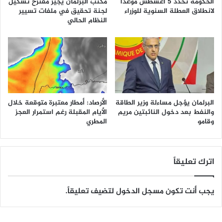
الحكومة تحدد 5 أغسطس موعدًا
مكتب البرلمان يجيز مقترح تشكيل
لانطلاق العطلة السنوية للوزراء
لجنة تحقيق في ملفات تسيير
النظام الحالي
البرلمان يؤجل مساءلة وزير الطاقة
الأرصاد: أمطار معتبرة متوقعة خلال
والنفط بعد دخول النائبتين مريم
الأيام المقبلة رغم استمرار العجز
وقامو
المطري
اترك تعليقاً
يجب أنت تكون
مسجل الدخول
لتضيف تعليقاً.