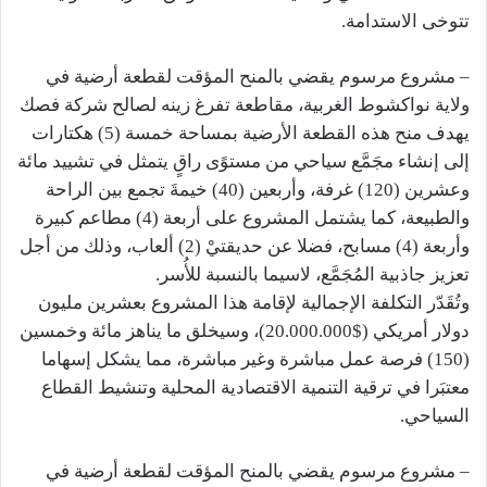
تتوخى الاستدامة.
– مشروع مرسوم يقضي بالمنح المؤقت لقطعة أرضية في
ولاية نواكشوط الغربية، مقاطعة تفرغ زينه لصالح شركة فصك
يهدف منح هذه القطعة الأرضية بمساحة خمسة (5) هكتارات
إلى إنشاء مجَمَّع سياحي من مستوًى راقٍ يتمثل في تشييد مائة
وعشرين (120) غرفة، وأربعين (40) خيمةَ تجمع بين الراحة
والطبيعة، كما يشتمل المشروع على أربعة (4) مطاعم كبيرة
وأربعة (4) مسابح، فضلا عن حديقتيْ (2) ألعاب، وذلك من أجل
تعزيز جاذبية المُجَمَّع، لاسيما بالنسبة للأُسر.
وتُقَدّر التكلفة الإجمالية لإقامة هذا المشروع بعشرين مليون
دولار أمريكي ($20.000.000)، وسيخلق ما يناهز مائة وخمسين
(150) فرصة عمل مباشرة وغير مباشرة، مما يشكل إسهاما
معتبَرا في ترقية التنمية الاقتصادية المحلية وتنشيط القطاع
السياحي.
– مشروع مرسوم يقضي بالمنح المؤقت لقطعة أرضية في