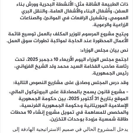
ذات الطبيعة الشاقة مثل: الأنشطة البحرية وورش بناء
السفن، وأشغال البناء والأشغال العامة، والنقل البري
العمومي، وتشغيل الرافعات في الموانئ، والصناعات
الزراعية والرعوية.
ويتيح مشروع المرسوم للوزير المكلف بالعمل توسيع قائمة
الأعمال المحظورة عند الحاجة لمواكبة تطورات سوق العمل.
نص بيان مجلس الوزراء:
اجتمع مجلس الوزراء اليوم الأربعاء 10 دجمبر 2025، تحت
رئاسة صاحب الفخامة السيد محمد ولد الشيخ الغزواني،
رئيس الجمهورية.
وقد درس المجلس وصادق على مشاريع النصوص التالية:
– مشروع قانون يسمح بالمصادقة على البروتوكول المالي،
الموقع بتاريخ 31 أكتوبر 2025، بين حكومة الجمهورية
الإسلامية الموريتانية وحكومة الجمهورية الفرنسية،
والمخصص للمساهمة في تمويل مشروع إنشاء 10 محطات
طاقة شمسية مزودة بوحدات التخزين.
يدخل المشروع الحالي في صميم الاستراتيجية الهادفة إلى