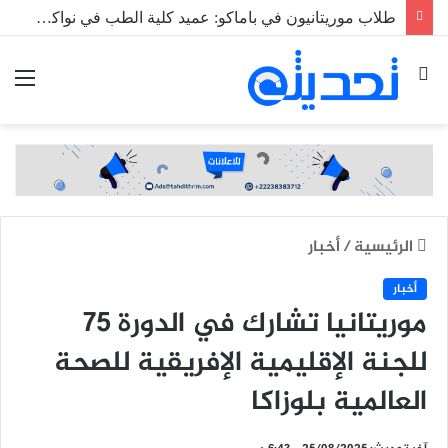
طلاب موريتانيون في باماكو: عميد كلية الطب في نواكشوط رفض دمجنا بحجة أن “لا حرب في مالي”
بحث
الق
عن
الرئيسية
/
أخبار
أخبار
موريتانيا تشارك في الدورة 75
للجنة الإقليمية الإفريقية للصحة
العالمية بلوزاكا