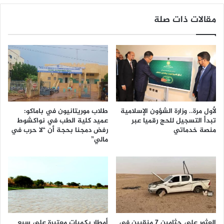
مقالات ذات صلة
لأول مرة.. وزارة الشؤون الإسلامية
طلاب موريتانيون في باماكو:
تبدأ التسجيل للحج رقميا عبر
عميد كلية الطب في نواكشوط
منصة خدماتي
رفض دمجنا بحجة أن “لا حرب في
مالي”
العثور على جثامين 7 منقبين في
أمطار بكميات معتبرة على سبع