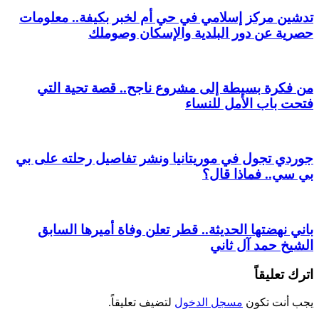
تدشين مركز إسلامي في حي أم لخبر بكيفة.. معلومات
حصرية عن دور البلدية والإسكان وصوملك
من فكرة بسيطة إلى مشروع ناجح.. قصة تحية التي
فتحت باب الأمل للنساء
جوردي تجول في موريتانيا ونشر تفاصيل رحلته على بي
بي سي.. فماذا قال؟
باني نهضتها الحديثة.. قطر تعلن وفاة أميرها السابق
الشيخ حمد آل ثاني
اترك تعليقاً
يجب أنت تكون
مسجل الدخول
لتضيف تعليقاً.