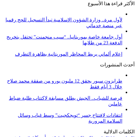
الأكثر قراءة هذا الأسبوع
لأول مرة.. وزارة الشؤون الإسلامية تبدأ التسجيل للحج رقميا
عبر منصة خدماتي
أول جامعة خاصة بموريتانيا.. “سيب منجمنت” تحتفل بتخريج
الدفعة 23 من طلابها
إعلام ألماني يربط المحاظر الموريتانية بظاهرة التطرف
أحدث المنشورات
طرابزون سبور يحقق 12 مليون يورو من صفقة محمد صلاح
خلال 3 أيام فقط
فرصة للشباب.. الجيش يطلق مسابقة لاكتتاب طلبة ضباط
عاملين
انتقادات لافتتاح جسر “تويجكجيت” وسط غياب وسائل
السلامة المرورية
الكلمات الدلالية