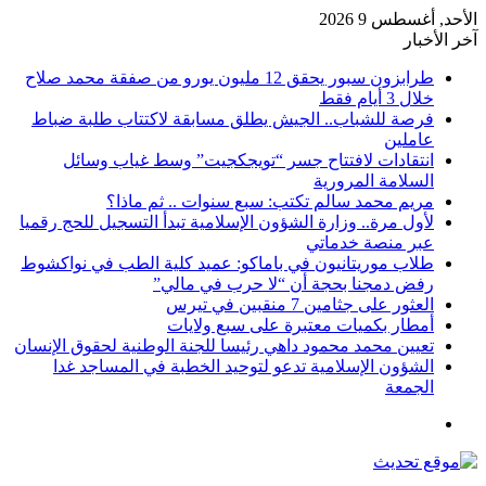
الأحد, أغسطس 9 2026
آخر الأخبار
طرابزون سبور يحقق 12 مليون يورو من صفقة محمد صلاح
خلال 3 أيام فقط
فرصة للشباب.. الجيش يطلق مسابقة لاكتتاب طلبة ضباط
عاملين
انتقادات لافتتاح جسر “تويجكجيت” وسط غياب وسائل
السلامة المرورية
مريم محمد سالم تكتب: سبع سنوات .. ثم ماذا؟
لأول مرة.. وزارة الشؤون الإسلامية تبدأ التسجيل للحج رقميا
عبر منصة خدماتي
طلاب موريتانيون في باماكو: عميد كلية الطب في نواكشوط
رفض دمجنا بحجة أن “لا حرب في مالي”
العثور على جثامين 7 منقبين في تيرس
أمطار بكميات معتبرة على سبع ولايات
تعيين محمد محمود داهي رئيسا للجنة الوطنية لحقوق الإنسان
الشؤون الإسلامية تدعو لتوحيد الخطبة في المساجد غدا
الجمعة
القائمة