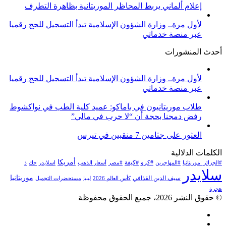
إعلام ألماني يربط المحاظر الموريتانية بظاهرة التطرف
لأول مرة.. وزارة الشؤون الإسلامية تبدأ التسجيل للحج رقميا
عبر منصة خدماتي
أحدث المنشورات
لأول مرة.. وزارة الشؤون الإسلامية تبدأ التسجيل للحج رقميا
عبر منصة خدماتي
طلاب موريتانيون في باماكو: عميد كلية الطب في نواكشوط
رفض دمجنا بحجة أن “لا حرب في مالي”
العثور على جثامين 7 منقبين في تيرس
الكلمات الدلالية
أمريكا
#كرو
#كيفة
#الجزائر_موريتانيا
#المهاجرين
#مصر
أسعار الذهب
اسلايدر
حك
ذ
سلايدر
موريتانيا
سيف الدين القذافي
كأس العالم 2026
ليبيا
مستحضرات التجميل
هجرة
© حقوق النشر 2026، جميع الحقوق محفوظة
فيسبوك
تويتر