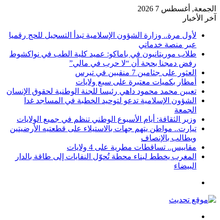
الجمعة, أغسطس 7 2026
آخر الأخبار
لأول مرة.. وزارة الشؤون الإسلامية تبدأ التسجيل للحج رقميا
عبر منصة خدماتي
طلاب موريتانيون في باماكو: عميد كلية الطب في نواكشوط
رفض دمجنا بحجة أن “لا حرب في مالي”
العثور على جثامين 7 منقبين في تيرس
أمطار بكميات معتبرة على سبع ولايات
تعيين محمد محمود داهي رئيسا للجنة الوطنية لحقوق الإنسان
الشؤون الإسلامية تدعو لتوحيد الخطبة في المساجد غدا
الجمعة
وزير الثقافة: أيام الأسبوع الوطني تنظم في جميع الولايات
تيارت.. مواطن يتهم جهات بالاستيلاء على قطعتيه الأرضيتين
ويطالب بالإنصاف
مقاييس.. تساقطات مطرية على 4 ولايات
المغرب يخطط لبناء محطة تُحوّل النفايات إلى طاقة بالدار
البيضاء
القائمة
بحث