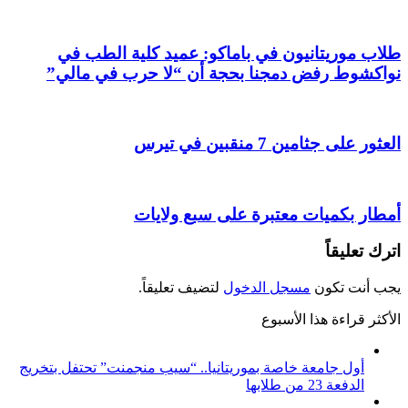
طلاب موريتانيون في باماكو: عميد كلية الطب في
نواكشوط رفض دمجنا بحجة أن “لا حرب في مالي”
العثور على جثامين 7 منقبين في تيرس
أمطار بكميات معتبرة على سبع ولايات
اترك تعليقاً
يجب أنت تكون
مسجل الدخول
لتضيف تعليقاً.
الأكثر قراءة هذا الأسبوع
أول جامعة خاصة بموريتانيا.. “سيب منجمنت” تحتفل بتخريج
الدفعة 23 من طلابها