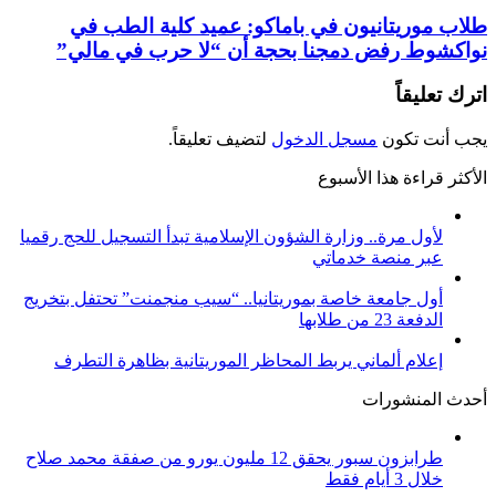
طلاب موريتانيون في باماكو: عميد كلية الطب في
نواكشوط رفض دمجنا بحجة أن “لا حرب في مالي”
اترك تعليقاً
يجب أنت تكون
مسجل الدخول
لتضيف تعليقاً.
الأكثر قراءة هذا الأسبوع
لأول مرة.. وزارة الشؤون الإسلامية تبدأ التسجيل للحج رقميا
عبر منصة خدماتي
أول جامعة خاصة بموريتانيا.. “سيب منجمنت” تحتفل بتخريج
الدفعة 23 من طلابها
إعلام ألماني يربط المحاظر الموريتانية بظاهرة التطرف
أحدث المنشورات
طرابزون سبور يحقق 12 مليون يورو من صفقة محمد صلاح
خلال 3 أيام فقط