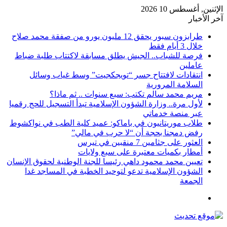
الإثنين, أغسطس 10 2026
آخر الأخبار
طرابزون سبور يحقق 12 مليون يورو من صفقة محمد صلاح
خلال 3 أيام فقط
فرصة للشباب.. الجيش يطلق مسابقة لاكتتاب طلبة ضباط
عاملين
انتقادات لافتتاح جسر “تويجكجيت” وسط غياب وسائل
السلامة المرورية
مريم محمد سالم تكتب: سبع سنوات .. ثم ماذا؟
لأول مرة.. وزارة الشؤون الإسلامية تبدأ التسجيل للحج رقميا
عبر منصة خدماتي
طلاب موريتانيون في باماكو: عميد كلية الطب في نواكشوط
رفض دمجنا بحجة أن “لا حرب في مالي”
العثور على جثامين 7 منقبين في تيرس
أمطار بكميات معتبرة على سبع ولايات
تعيين محمد محمود داهي رئيسا للجنة الوطنية لحقوق الإنسان
الشؤون الإسلامية تدعو لتوحيد الخطبة في المساجد غدا
الجمعة
القائمة