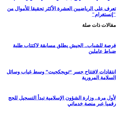
تعرف على الرياضيين العشرة الأكثر تحقيقا للأموال من
"إنستغرام"
مقالات ذات صلة
فرصة للشباب.. الجيش يطلق مسابقة لاكتتاب طلبة
ضباط عاملين
انتقادات لافتتاح جسر “تويجكجيت” وسط غياب وسائل
السلامة المرورية
لأول مرة.. وزارة الشؤون الإسلامية تبدأ التسجيل للحج
رقميا عبر منصة خدماتي