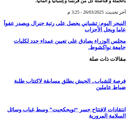
بالحملة و قناصلة كل من فرنسا و إسبانيا و ألمانيا.
آخر تحديث: 26/03/2025 - 3:25 م
النيجر اليوم: تشياني يحصل على رتبة جنرال ويصدر عفواَ
عاما ويحل الأحزاب
مجلس الوزراء يصادق على تعيين عمداء جدد لكليات
جامعة نواكشوط.
مقالات ذات صلة
فرصة للشباب.. الجيش يطلق مسابقة لاكتتاب طلبة
ضباط عاملين
انتقادات لافتتاح جسر “تويجكجيت” وسط غياب وسائل
السلامة المرورية