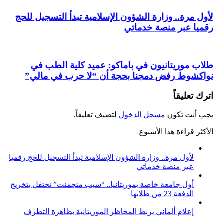
لأول مرة.. وزارة الشؤون الإسلامية تبدأ التسجيل للحج
رقميا عبر منصة خدماتي
طلاب موريتانيون في باماكو: عميد كلية الطب في
نواكشوط رفض دمجنا بحجة أن “لا حرب في مالي”
اترك تعليقاً
يجب أنت تكون
مسجل الدخول
لتضيف تعليقاً.
الأكثر قراءة هذا الأسبوع
لأول مرة.. وزارة الشؤون الإسلامية تبدأ التسجيل للحج رقميا
عبر منصة خدماتي
أول جامعة خاصة بموريتانيا.. “سيب منجمنت” تحتفل بتخريج
الدفعة 23 من طلابها
إعلام ألماني يربط المحاظر الموريتانية بظاهرة التطرف