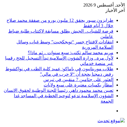
الأحد, أغسطس 9 2026
آخر الأخبار
طرابزون سبور يحقق 12 مليون يورو من صفقة محمد صلاح
خلال 3 أيام فقط
فرصة للشباب.. الجيش يطلق مسابقة لاكتتاب طلبة ضباط
عاملين
انتقادات لافتتاح جسر “تويجكجيت” وسط غياب وسائل
السلامة المرورية
مريم محمد سالم تكتب: سبع سنوات .. ثم ماذا؟
لأول مرة.. وزارة الشؤون الإسلامية تبدأ التسجيل للحج رقميا
عبر منصة خدماتي
طلاب موريتانيون في باماكو: عميد كلية الطب في نواكشوط
رفض دمجنا بحجة أن “لا حرب في مالي”
العثور على جثامين 7 منقبين في تيرس
أمطار بكميات معتبرة على سبع ولايات
تعيين محمد محمود داهي رئيسا للجنة الوطنية لحقوق الإنسان
الشؤون الإسلامية تدعو لتوحيد الخطبة في المساجد غدا
الجمعة
القائمة