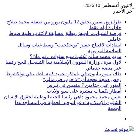
الإثنين, أغسطس 10 2026
آخر الأخبار
طرابزون سبور يحقق 12 مليون يورو من صفقة محمد صلاح
خلال 3 أيام فقط
فرصة للشباب.. الجيش يطلق مسابقة لاكتتاب طلبة ضباط
عاملين
انتقادات لافتتاح جسر “تويجكجيت” وسط غياب وسائل
السلامة المرورية
مريم محمد سالم تكتب: سبع سنوات .. ثم ماذا؟
لأول مرة.. وزارة الشؤون الإسلامية تبدأ التسجيل للحج رقميا
عبر منصة خدماتي
طلاب موريتانيون في باماكو: عميد كلية الطب في نواكشوط
رفض دمجنا بحجة أن “لا حرب في مالي”
العثور على جثامين 7 منقبين في تيرس
أمطار بكميات معتبرة على سبع ولايات
تعيين محمد محمود داهي رئيسا للجنة الوطنية لحقوق الإنسان
الشؤون الإسلامية تدعو لتوحيد الخطبة في المساجد غدا
الجمعة
القائمة