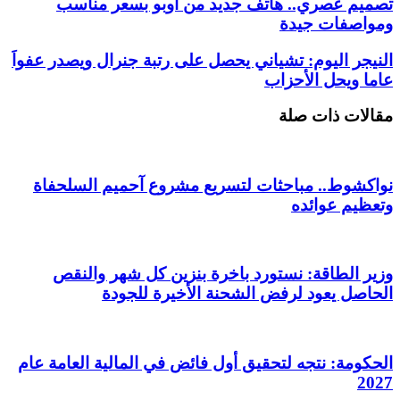
تصميم عصري.. هاتف جديد من أوبو بسعر مناسب
ومواصفات جيدة
النيجر اليوم: تشياني يحصل على رتبة جنرال ويصدر عفواَ
عاما ويحل الأحزاب
مقالات ذات صلة
نواكشوط.. مباحثات لتسريع مشروع آحميم السلحفاة
وتعظيم عوائده
وزير الطاقة: نستورد باخرة بنزين كل شهر والنقص
الحاصل يعود لرفض الشحنة الأخيرة للجودة
الحكومة: نتجه لتحقيق أول فائض في المالية العامة عام
2027