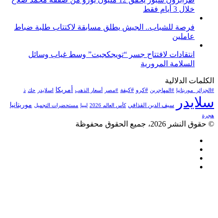
خلال 3 أيام فقط
فرصة للشباب.. الجيش يطلق مسابقة لاكتتاب طلبة ضباط
عاملين
انتقادات لافتتاح جسر “تويجكجيت” وسط غياب وسائل
السلامة المرورية
الكلمات الدلالية
أمريكا
#كرو
#كيفة
#الجزائر_موريتانيا
#المهاجرين
#مصر
أسعار الذهب
اسلايدر
حك
ذ
سلايدر
موريتانيا
سيف الدين القذافي
كأس العالم 2026
ليبيا
مستحضرات التجميل
هجرة
© حقوق النشر 2026، جميع الحقوق محفوظة
فيسبوك
تويتر
يوتيوب
انستقرام
زر
تويتر
تيلقرام
لينكدإن
واتساب
فيسبوك
الذهاب
إلى
الأعلى