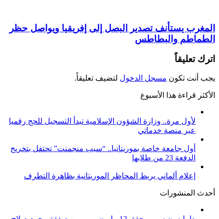
المغرب يستأنف تصدير البصل إلى إفريقيا ويواصل حظر
الطماطم والبطاطس
اترك تعليقاً
يجب أنت تكون
مسجل الدخول
لتضيف تعليقاً.
الأكثر قراءة هذا الأسبوع
لأول مرة.. وزارة الشؤون الإسلامية تبدأ التسجيل للحج رقميا
عبر منصة خدماتي
أول جامعة خاصة بموريتانيا.. “سيب منجمنت” تحتفل بتخريج
الدفعة 23 من طلابها
إعلام ألماني يربط المحاظر الموريتانية بظاهرة التطرف
أحدث المنشورات
طرابزون سبور يحقق 12 مليون يورو من صفقة محمد صلاح