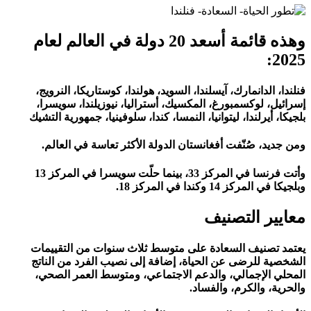
وهذه قائمة أسعد 20 دولة في العالم لعام
2025:
فنلندا، الدانمارك، آيسلندا، السويد، هولندا، كوستاريكا، النرويج،
إسرائيل، لوكسمبورغ، المكسيك، أستراليا، نيوزيلندا، سويسرا،
بلجيكا، أيرلندا، ليتوانيا، النمسا، كندا، سلوفينيا، جمهورية التشيك
ومن جديد، صُنّفت أفغانستان الدولة الأكثر تعاسة في العالم.
وأتت فرنسا في المركز 33، بينما حلّت سويسرا في المركز 13
وبلجيكا في المركز 14 وكندا في المركز 18.
معايير التصنيف
يعتمد تصنيف السعادة على متوسط ثلاث سنوات من التقييمات
الشخصية للرضى عن الحياة، إضافة إلى نصيب الفرد من الناتج
المحلي الإجمالي، والدعم الاجتماعي، ومتوسط العمر الصحي،
والحرية، والكرم، والفساد.