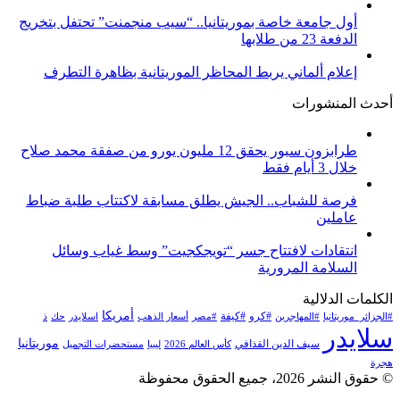
أول جامعة خاصة بموريتانيا.. “سيب منجمنت” تحتفل بتخريج
الدفعة 23 من طلابها
إعلام ألماني يربط المحاظر الموريتانية بظاهرة التطرف
أحدث المنشورات
طرابزون سبور يحقق 12 مليون يورو من صفقة محمد صلاح
خلال 3 أيام فقط
فرصة للشباب.. الجيش يطلق مسابقة لاكتتاب طلبة ضباط
عاملين
انتقادات لافتتاح جسر “تويجكجيت” وسط غياب وسائل
السلامة المرورية
الكلمات الدلالية
أمريكا
#كرو
#كيفة
#الجزائر_موريتانيا
#المهاجرين
#مصر
أسعار الذهب
اسلايدر
حك
ذ
سلايدر
موريتانيا
سيف الدين القذافي
كأس العالم 2026
ليبيا
مستحضرات التجميل
هجرة
© حقوق النشر 2026، جميع الحقوق محفوظة