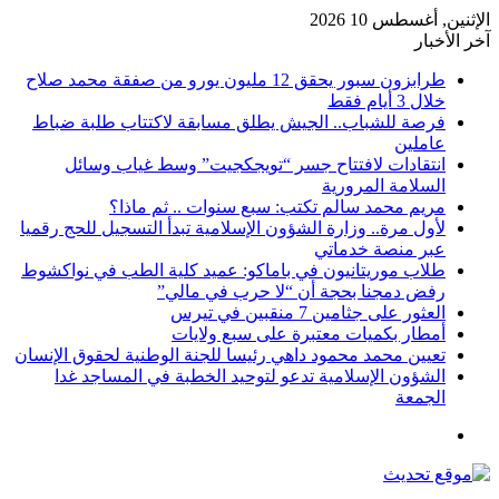
الإثنين, أغسطس 10 2026
آخر الأخبار
طرابزون سبور يحقق 12 مليون يورو من صفقة محمد صلاح
خلال 3 أيام فقط
فرصة للشباب.. الجيش يطلق مسابقة لاكتتاب طلبة ضباط
عاملين
انتقادات لافتتاح جسر “تويجكجيت” وسط غياب وسائل
السلامة المرورية
مريم محمد سالم تكتب: سبع سنوات .. ثم ماذا؟
لأول مرة.. وزارة الشؤون الإسلامية تبدأ التسجيل للحج رقميا
عبر منصة خدماتي
طلاب موريتانيون في باماكو: عميد كلية الطب في نواكشوط
رفض دمجنا بحجة أن “لا حرب في مالي”
العثور على جثامين 7 منقبين في تيرس
أمطار بكميات معتبرة على سبع ولايات
تعيين محمد محمود داهي رئيسا للجنة الوطنية لحقوق الإنسان
الشؤون الإسلامية تدعو لتوحيد الخطبة في المساجد غدا
الجمعة
القائمة