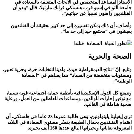
الأستاذ المساعد المتخصص في الأبحاث المتعلقة بالسعادة في
جامعة آلتو في إسبو قرب هلسنكي فرانك مارتيلا، قال “يبدو أن
الفنلنديين راضون نسبيا عن حياتهم”.
وأضاف، أن ذلك يمكن تفسيره إلى حد كبير بحقيقة أن الفنلنديين
يعيشون في “مجتمع جيد إلى حد ما”.
الصحة والحرية
وتابع، إنّ “نتائج الديمقراطية جيدة، ولدينا انتخابات حرة، وحرية تعبير،
ومستويات منخفضة من الفساد” مما يساهم في “السعادة
الوطنية”.
وتتمتع كل الدول الإسكندينافية بأنظمة حماية اجتماعية قوية نسبيا،
مع توفير إجازات للوالدين، ومساعدات للعاطلين من العمل، ورعاية
صحية شاملة في الغالب.
ترى إيفيلينا يليتولونين، وهي طالبة عمرها 23 عاما في هلسنكي، أن
اهتمام الفنلنديين بجمال الطبيعة يفسّر مستوى السعادة في البلاد،
المعروفة بغاباتها وبحيراتها البالغ عددها 160 ألف بحيرة.