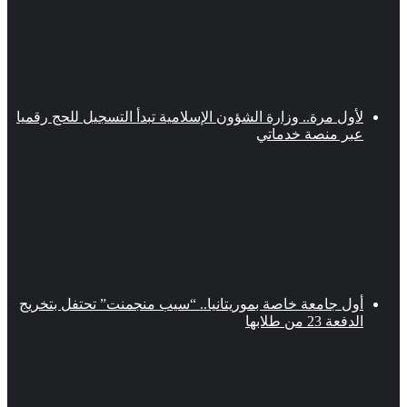
لأول مرة.. وزارة الشؤون الإسلامية تبدأ التسجيل للحج رقميا
عبر منصة خدماتي
أول جامعة خاصة بموريتانيا.. “سيب منجمنت” تحتفل بتخريج
الدفعة 23 من طلابها