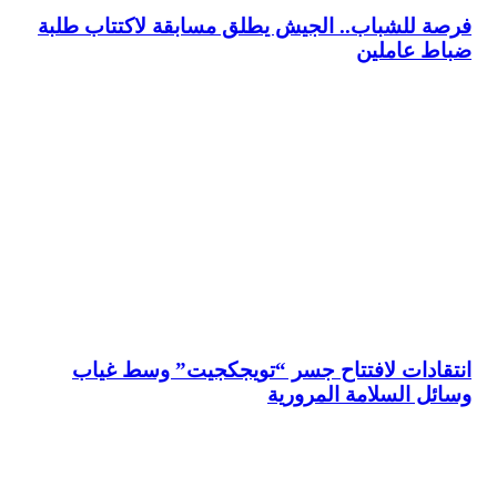
فرصة للشباب.. الجيش يطلق مسابقة لاكتتاب طلبة
ضباط عاملين
انتقادات لافتتاح جسر “تويجكجيت” وسط غياب
وسائل السلامة المرورية