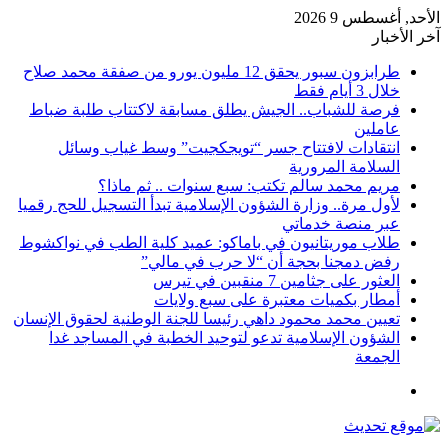
الأحد, أغسطس 9 2026
آخر الأخبار
طرابزون سبور يحقق 12 مليون يورو من صفقة محمد صلاح
خلال 3 أيام فقط
فرصة للشباب.. الجيش يطلق مسابقة لاكتتاب طلبة ضباط
عاملين
انتقادات لافتتاح جسر “تويجكجيت” وسط غياب وسائل
السلامة المرورية
مريم محمد سالم تكتب: سبع سنوات .. ثم ماذا؟
لأول مرة.. وزارة الشؤون الإسلامية تبدأ التسجيل للحج رقميا
عبر منصة خدماتي
طلاب موريتانيون في باماكو: عميد كلية الطب في نواكشوط
رفض دمجنا بحجة أن “لا حرب في مالي”
العثور على جثامين 7 منقبين في تيرس
أمطار بكميات معتبرة على سبع ولايات
تعيين محمد محمود داهي رئيسا للجنة الوطنية لحقوق الإنسان
الشؤون الإسلامية تدعو لتوحيد الخطبة في المساجد غدا
الجمعة
القائمة