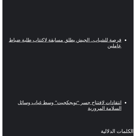
فرصة للشباب.. الجيش يطلق مسابقة لاكتتاب طلبة ضباط
عاملين
انتقادات لافتتاح جسر “تويجكجيت” وسط غياب وسائل
السلامة المرورية
الكلمات الدلالية