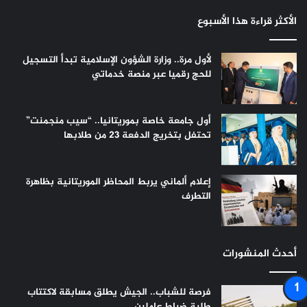
الأكثر قراءة هذا الأسبوع
لأول مرة.. وزارة الشؤون الإسلامية تبدأ التسجيل
للحج رقميا عبر منصة خدماتي
أول جامعة خاصة بموريتانيا.. “سيب منجمنت”
تحتفل بتخريج الدفعة 23 من طلابها
إعلام ألماني يربط المحاظر الموريتانية بظاهرة
التطرف
أحدث المنشورات
فرصة للشباب.. الجيش يطلق مسابقة لاكتتاب
طلبة ضباط عاملين