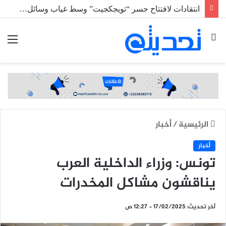
انتقادات لافتتاح جسر “تويجكجيت” وسط غياب وسائل السلامة المرورية
بحث
الق
عن
الرئيسية
/
أخبار
أخبار
تونس: وزراء الداخلية العرب
يناقشون مشاكل المخدرات
آخر تحديث: 17/02/2025 - 12:27 ص