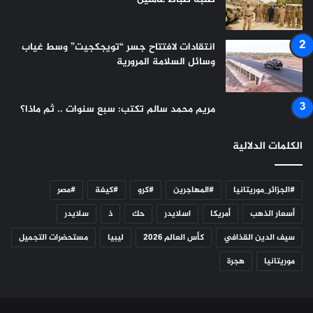
انتقادات لافتتاح جسر “تويجكجيت” وسط غياب
وسائل السلامة المرورية
مريم محمد سالم تكتب: سبع سنوات .. ثم ماذا؟
الكلمات الدلالية
#الجزائر_موريتانيا
#المهاجرين
#كرو
#كيفة
#مصر
أسعار الذهب
أمريكا
اسلايدر
حك
ذ
سلايدر
سيف الدين القذافي
كأس العالم 2026
ليبيا
مستحضرات التجميل
موريتانيا
هجرة