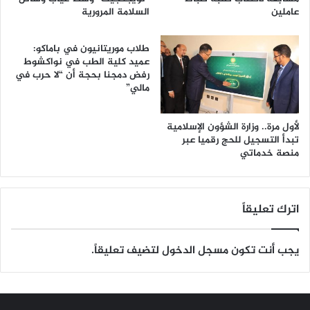
عاملين
السلامة المرورية
طلاب موريتانيون في باماكو:
عميد كلية الطب في نواكشوط
رفض دمجنا بحجة أن “لا حرب في
مالي”
لأول مرة.. وزارة الشؤون الإسلامية
تبدأ التسجيل للحج رقميا عبر
منصة خدماتي
اترك تعليقاً
يجب أنت تكون
مسجل الدخول
لتضيف تعليقاً.