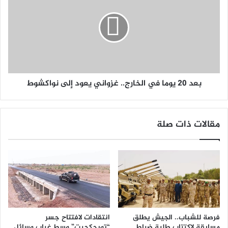
بعد 20 يوما في الخارج.. غزواني يعود إلى نواكشوط
مقالات ذات صلة
فرصة للشباب.. الجيش يطلق
انتقادات لافتتاح جسر
مسابقة لاكتتاب طلبة ضباط
“تويجكجيت” وسط غياب وسائل