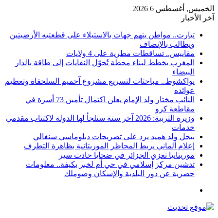
الخميس, أغسطس 6 2026
آخر الأخبار
تيارت.. مواطن يتهم جهات بالاستيلاء على قطعتيه الأرضيتين
ويطالب بالإنصاف
مقاييس.. تساقطات مطرية على 4 ولايات
المغرب يخطط لبناء محطة تُحوّل النفايات إلى طاقة بالدار
البيضاء
نواكشوط.. مباحثات لتسريع مشروع آحميم السلحفاة وتعظيم
عوائده
النائب مختار ولد الإمام يعلن اكتمال تأمين 73 أسرة في
مقاطعة كرو
وزيرة التربية: 2026 آخر سنة ستلجأ لها الدولة لاكتتاب مقدمي
خدمات
بيجل ولد هميد يرد على تصريحات دبلوماسي سنغالي
إعلام ألماني يربط المحاظر الموريتانية بظاهرة التطرف
موريتانيا تعزي الجزائر في ضحايا حادث سير
تدشين مركز إسلامي في حي أم لخبر بكيفة.. معلومات
حصرية عن دور البلدية والإسكان وصوملك
القائمة