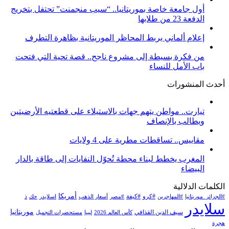
أول جامعة خاصة بموريتانيا.. “سيب منجمنت” تحتفل بتخريج
الدفعة 23 من طلابها
إعلام ألماني يربط المحاظر الموريتانية بظاهرة التطرف
من فكرة بسيطة إلى مشروع ناجح.. قصة تحية التي فتحت
باب الأمل للنساء
أحدث المنشورات
تيارت.. مواطن يتهم جهات بالاستيلاء على قطعتيه الأرضيتين
ويطالب بالإنصاف
مقاييس.. تساقطات مطرية على 4 ولايات
المغرب يخطط لبناء محطة تُحوّل النفايات إلى طاقة بالدار
البيضاء
الكلمات الدلالية
أمريكا
#كرو
#كيفة
#الجزائر_موريتانيا
#المهاجرين
#مصر
أسعار الذهب
اسلايدر
حك
ذ
سلايدر
موريتانيا
سيف الدين القذافي
كأس العالم 2026
ليبيا
مستحضرات التجميل
هجرة