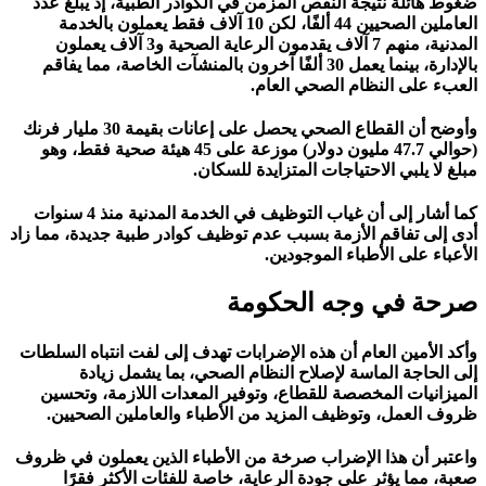
ضغوط هائلة نتيجة النقص المزمن في الكوادر الطبية، إذ يبلغ عدد
العاملين الصحيين 44 ألفًا، لكن 10 آلاف فقط يعملون بالخدمة
المدنية، منهم 7 آلاف يقدمون الرعاية الصحية و3 آلاف يعملون
بالإدارة، بينما يعمل 30 ألفًا آخرون بالمنشآت الخاصة، مما يفاقم
العبء على النظام الصحي العام.
وأوضح أن القطاع الصحي يحصل على إعانات بقيمة 30 مليار فرنك
(حوالي 47.7 مليون دولار) موزعة على 45 هيئة صحية فقط، وهو
مبلغ لا يلبي الاحتياجات المتزايدة للسكان.
كما أشار إلى أن غياب التوظيف في الخدمة المدنية منذ 4 سنوات
أدى إلى تفاقم الأزمة بسبب عدم توظيف كوادر طبية جديدة، مما زاد
الأعباء على الأطباء الموجودين.
صرحة في وجه الحكومة
وأكد الأمين العام أن هذه الإضرابات تهدف إلى لفت انتباه السلطات
إلى الحاجة الماسة لإصلاح النظام الصحي، بما يشمل زيادة
الميزانيات المخصصة للقطاع، وتوفير المعدات اللازمة، وتحسين
ظروف العمل، وتوظيف المزيد من الأطباء والعاملين الصحيين.
واعتبر أن هذا الإضراب صرخة من الأطباء الذين يعملون في ظروف
صعبة، مما يؤثر على جودة الرعاية، خاصة للفئات الأكثر فقرًا