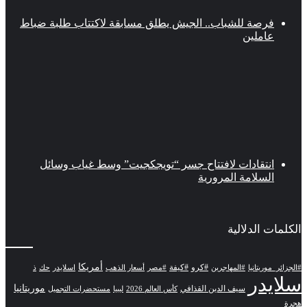
فرصة للشباب.. الجيش يطلق مسابقة لاكتتاب طلبة ضباط
عاملين
انتقادات لافتتاح جسر “تويجكجيت” وسط غياب وسائل
السلامة المرورية
الكلمات الدلالية
أمريكا
#كرو
#كيفة
#الجزائر_موريتانيا
#المهاجرين
#مصر
أسعار الذهب
اسلايدر
حك
ذ
سلايدر
موريتانيا
سيف الدين القذافي
كأس العالم 2026
ليبيا
مستحضرات التجميل
هجرة