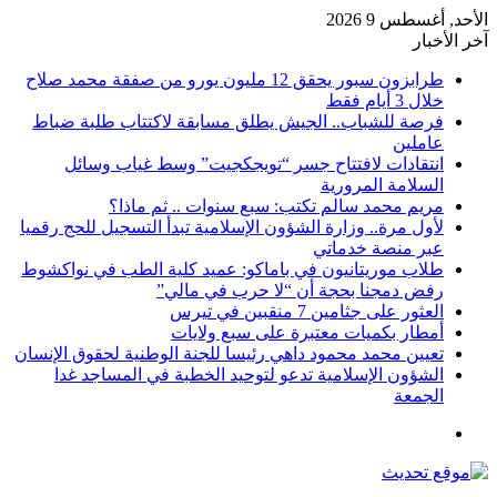
الأحد, أغسطس 9 2026
آخر الأخبار
طرابزون سبور يحقق 12 مليون يورو من صفقة محمد صلاح
خلال 3 أيام فقط
فرصة للشباب.. الجيش يطلق مسابقة لاكتتاب طلبة ضباط
عاملين
انتقادات لافتتاح جسر “تويجكجيت” وسط غياب وسائل
السلامة المرورية
مريم محمد سالم تكتب: سبع سنوات .. ثم ماذا؟
لأول مرة.. وزارة الشؤون الإسلامية تبدأ التسجيل للحج رقميا
عبر منصة خدماتي
طلاب موريتانيون في باماكو: عميد كلية الطب في نواكشوط
رفض دمجنا بحجة أن “لا حرب في مالي”
العثور على جثامين 7 منقبين في تيرس
أمطار بكميات معتبرة على سبع ولايات
تعيين محمد محمود داهي رئيسا للجنة الوطنية لحقوق الإنسان
الشؤون الإسلامية تدعو لتوحيد الخطبة في المساجد غدا
الجمعة
القائمة