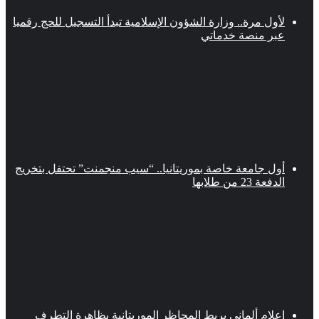
لأول مرة.. وزارة الشؤون الإسلامية تبدأ التسجيل للحج رقميا
عبر منصة خدماتي
أول جامعة خاصة بموريتانيا.. “سيب منجمنت” تحتفل بتخريج
الدفعة 23 من طلابها
إعلام ألماني يربط المحاظر الموريتانية بظاهرة التطرف