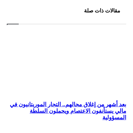
مقالات ذات صلة
بعد أشهر من إغلاق محالهم.. التجار الموريتانيون في
مالي يستأنفون الاعتصام ويحملون السلطة
المسؤولية