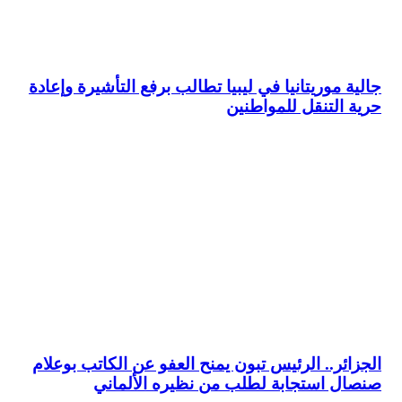
جالية موريتانيا في ليبيا تطالب برفع التأشيرة وإعادة
حرية التنقل للمواطنين
الجزائر.. الرئيس تبون يمنح العفو عن الكاتب بوعلام
صنصال استجابة لطلب من نظيره الألماني