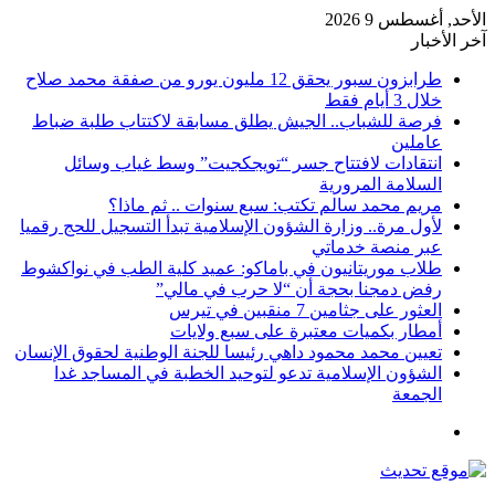
الأحد, أغسطس 9 2026
آخر الأخبار
طرابزون سبور يحقق 12 مليون يورو من صفقة محمد صلاح
خلال 3 أيام فقط
فرصة للشباب.. الجيش يطلق مسابقة لاكتتاب طلبة ضباط
عاملين
انتقادات لافتتاح جسر “تويجكجيت” وسط غياب وسائل
السلامة المرورية
مريم محمد سالم تكتب: سبع سنوات .. ثم ماذا؟
لأول مرة.. وزارة الشؤون الإسلامية تبدأ التسجيل للحج رقميا
عبر منصة خدماتي
طلاب موريتانيون في باماكو: عميد كلية الطب في نواكشوط
رفض دمجنا بحجة أن “لا حرب في مالي”
العثور على جثامين 7 منقبين في تيرس
أمطار بكميات معتبرة على سبع ولايات
تعيين محمد محمود داهي رئيسا للجنة الوطنية لحقوق الإنسان
الشؤون الإسلامية تدعو لتوحيد الخطبة في المساجد غدا
الجمعة
القائمة