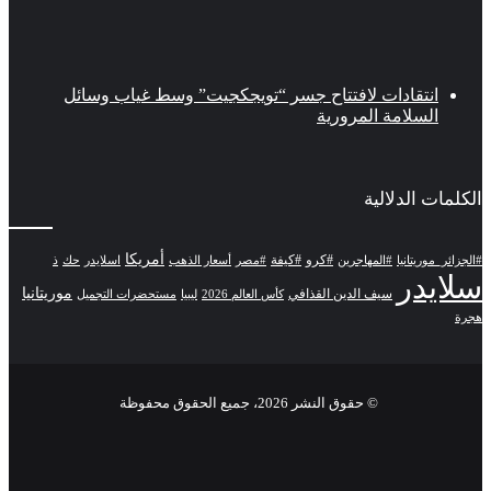
انتقادات لافتتاح جسر “تويجكجيت” وسط غياب وسائل
السلامة المرورية
الكلمات الدلالية
أمريكا
#كرو
#كيفة
#الجزائر_موريتانيا
#المهاجرين
#مصر
أسعار الذهب
اسلايدر
حك
ذ
سلايدر
موريتانيا
سيف الدين القذافي
كأس العالم 2026
ليبيا
مستحضرات التجميل
هجرة
© حقوق النشر 2026، جميع الحقوق محفوظة
فيسبوك
تويتر
يوتيوب
انستقرام