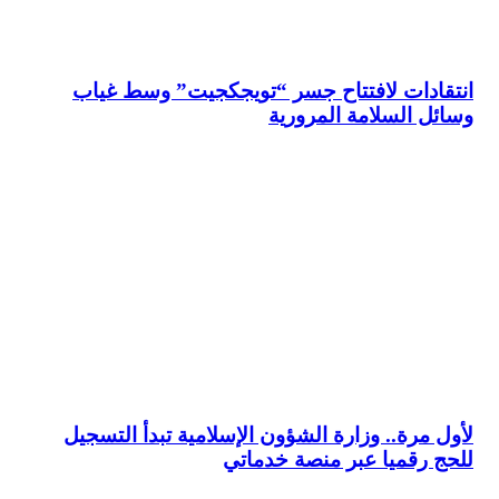
انتقادات لافتتاح جسر “تويجكجيت” وسط غياب
وسائل السلامة المرورية
لأول مرة.. وزارة الشؤون الإسلامية تبدأ التسجيل
للحج رقميا عبر منصة خدماتي