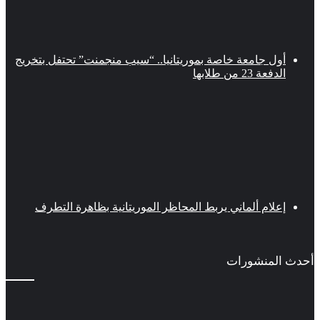
أول جامعة خاصة بموريتانيا.. “سيب منجمنت” تحتفل بتخريج
الدفعة 23 من طلابها
إعلام ألماني يربط المحاظر الموريتانية بظاهرة التطرف
أحدث المنشورات