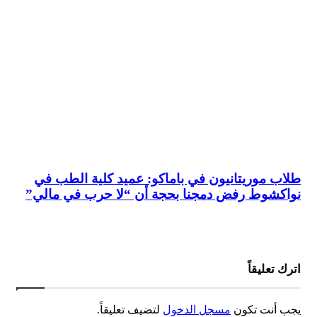
طلاب موريتانيون في باماكو: عميد كلية الطب في
نواكشوط رفض دمجنا بحجة أن “لا حرب في مالي”
اترك تعليقاً
يجب أنت تكون
مسجل الدخول
لتضيف تعليقاً.