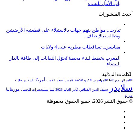
باب الأمل للنساء
أحدث المنشورات
تيارت.. مواطن يتهم جهات بالاستيلاء على قطعتيه الأرضيتين
ويطالب بالإنصاف
مقاييس.. تساقطات مطرية على 4 ولايات
المغرب يخطط لبناء محطة تُحوّل النفايات إلى طاقة بالدار
البيضاء
الكلمات الدلالية
أمريكا
#كرو
#كيفة
#الجزائر_موريتانيا
#المهاجرين
#مصر
أسعار الذهب
اسلايدر
حك
ذ
سلايدر
موريتانيا
سيف الدين القذافي
كأس العالم 2026
ليبيا
مستحضرات التجميل
هجرة
© حقوق النشر 2026، جميع الحقوق محفوظة
فيسبوك
تويتر
يوتيوب
انستقرام