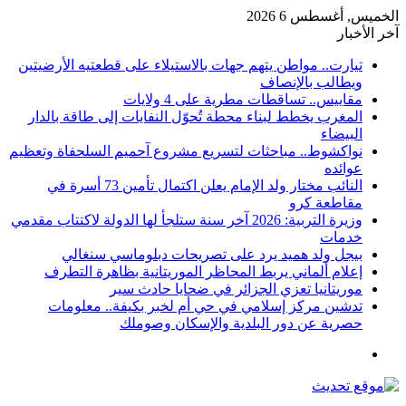
الخميس, أغسطس 6 2026
آخر الأخبار
تيارت.. مواطن يتهم جهات بالاستيلاء على قطعتيه الأرضيتين
ويطالب بالإنصاف
مقاييس.. تساقطات مطرية على 4 ولايات
المغرب يخطط لبناء محطة تُحوّل النفايات إلى طاقة بالدار
البيضاء
نواكشوط.. مباحثات لتسريع مشروع آحميم السلحفاة وتعظيم
عوائده
النائب مختار ولد الإمام يعلن اكتمال تأمين 73 أسرة في
مقاطعة كرو
وزيرة التربية: 2026 آخر سنة ستلجأ لها الدولة لاكتتاب مقدمي
خدمات
بيجل ولد هميد يرد على تصريحات دبلوماسي سنغالي
إعلام ألماني يربط المحاظر الموريتانية بظاهرة التطرف
موريتانيا تعزي الجزائر في ضحايا حادث سير
تدشين مركز إسلامي في حي أم لخبر بكيفة.. معلومات
حصرية عن دور البلدية والإسكان وصوملك
القائمة