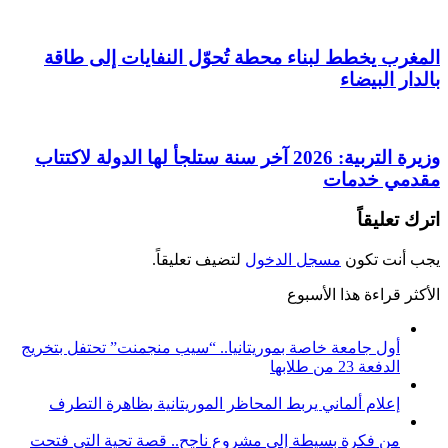
المغرب يخطط لبناء محطة تُحوّل النفايات إلى طاقة
بالدار البيضاء
وزيرة التربية: 2026 آخر سنة ستلجأ لها الدولة لاكتتاب
مقدمي خدمات
اترك تعليقاً
يجب أنت تكون
مسجل الدخول
لتضيف تعليقاً.
الأكثر قراءة هذا الأسبوع
أول جامعة خاصة بموريتانيا.. “سيب منجمنت” تحتفل بتخريج
الدفعة 23 من طلابها
إعلام ألماني يربط المحاظر الموريتانية بظاهرة التطرف
من فكرة بسيطة إلى مشروع ناجح.. قصة تحية التي فتحت