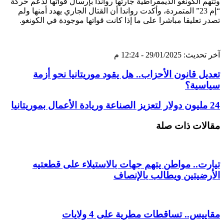
وتتهم الكونغو الديمقراطية جارتها رواندا بإرسال قواتها لدعم حركة
“إم 23” المتمردة، وأكدت رواندا أن القتال الجاري يهدد أمنها ولم
تصدر تعليقا مباشرا على ما إذا كانت قواتها موجودة في الكونغو.
آخر تحديث: 29/01/2025 - 12:24 م
تعديل قانون الأحزاب.. هل يقود موريتانيا نحو أزمة
سياسية؟
24 مليون دولار لتعزيز الصناعة وريادة الأعمال بموريتانيا
مقالات ذات صلة
تيارت.. مواطن يتهم جهات بالاستيلاء على قطعتيه
الأرضيتين ويطالب بالإنصاف
مقاييس.. تساقطات مطرية على 4 ولايات