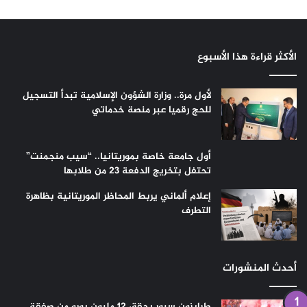
الأكثر قراءة هذا الأسبوع
لأول مرة.. وزارة الشؤون الإسلامية تبدأ التسجيل
للحج رقميا عبر منصة خدماتي
أول جامعة خاصة بموريتانيا.. “سيب منجمنت”
تحتفل بتخريج الدفعة 23 من طلابها
إعلام ألماني يربط المحاظر الموريتانية بظاهرة
التطرف
أحدث المنشورات
طرابزون سبور يحقق 12 مليون يورو من صفقة