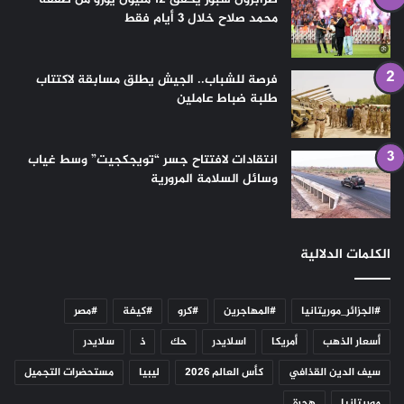
محمد صلاح خلال 3 أيام فقط
فرصة للشباب.. الجيش يطلق مسابقة لاكتتاب
طلبة ضباط عاملين
انتقادات لافتتاح جسر “تويجكجيت” وسط غياب
وسائل السلامة المرورية
الكلمات الدلالية
#الجزائر_موريتانيا
#المهاجرين
#كرو
#كيفة
#مصر
أسعار الذهب
أمريكا
اسلايدر
حك
ذ
سلايدر
سيف الدين القذافي
كأس العالم 2026
ليبيا
مستحضرات التجميل
موريتانيا
هجرة