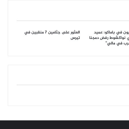
ون في باماكو: عميد
العثور على جثامين 7 منقبين في
 نواكشوط رفض دمجنا
تيرس
حرب في مالي”