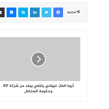
فيسبوك
تويتر
لينكدإن
سكايب
ماسن
شاركها
ثروة الغاز..غزواني يلتقي بوفد من شركة BP
وحكومة السنغال