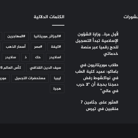
نشورات
الكلمات الدلالية
لأول مرة.. وزارة الشؤون
#الجزائر_موريتانيا
#المهاجرين
الإسلامية تبدأ التسجيل
للحج رقميا عبر منصة
#كيفة
#مصر
أسعار الذهب
خدماتي
اسلايدر
حك
ذ
سلايدر
طلاب موريتانيون في
سيف الدين القذافي
كأس العالم 2026
باماكو: عميد كلية الطب
في نواكشوط رفض
ليبيا
مستحضرات التجميل
موريت
دمجنا بحجة أن “لا حرب
هجرة
في مالي”
العثور على جثامين 7
منقبين في تيرس