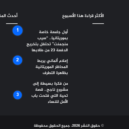
الأكثر قراءة هذا الأسبوع
أحدث الم
أول جامعة خاصة
بموريتانيا.. “سيب
منجمنت” تحتفل بتخريج
الدفعة 23 من طلابها
إعلام ألماني يربط
المحاظر الموريتانية
بظاهرة التطرف
من فكرة بسيطة إلى
مشروع ناجح.. قصة
تحية التي فتحت باب
الأمل للنساء
© حقوق النشر 2026، جميع الحقوق محفوظة