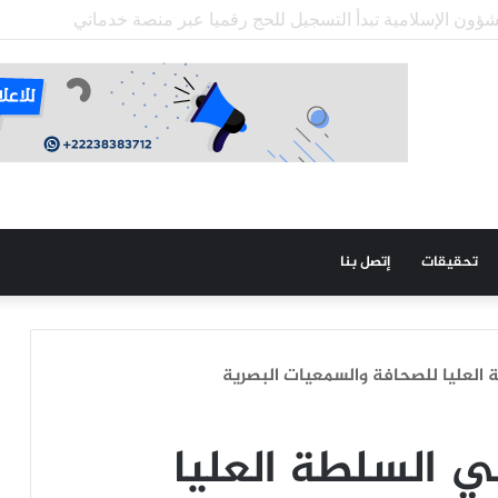
ي باماكو: عميد كلية الطب في نواكشوط رفض دمجنا بحجة أن “لا حرب
تحقيقات
إتصل بنا
العليا للصحافة والسمعيات البصرية
ي السلطة العليا