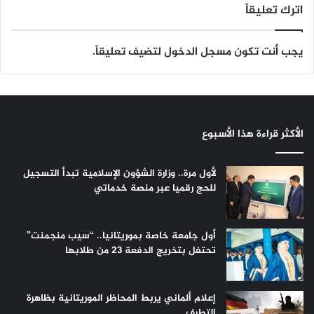
اترك تعليقاً
يجب أنت تكون
مسجل الدخول
لتضيف تعليقاً.
الأكثر قراءة هذا الأسبوع
لأول مرة.. وزارة الشؤون الإسلامية تبدأ التسجيل
للحج رقميا عبر منصة خدماتي
أول جامعة خاصة بموريتانيا.. “سيب منجمنت”
تحتفل بتخريج الدفعة 23 من طلابها
إعلام ألماني يربط المحاظر الموريتانية بظاهرة
التطرف