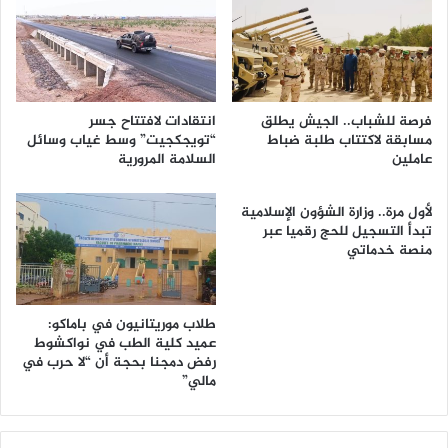
فرصة للشباب.. الجيش يطلق
انتقادات لافتتاح جسر
مسابقة لاكتتاب طلبة ضباط
“تويجكجيت” وسط غياب وسائل
عاملين
السلامة المرورية
لأول مرة.. وزارة الشؤون الإسلامية
تبدأ التسجيل للحج رقميا عبر
منصة خدماتي
طلاب موريتانيون في باماكو:
عميد كلية الطب في نواكشوط
رفض دمجنا بحجة أن “لا حرب في
مالي”