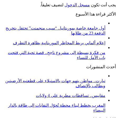
يجب أنت تكون
مسجل الدخول
لتضيف تعليقاً.
الأكثر قراءة هذا الأسبوع
أول جامعة خاصة بموريتانيا.. “سيب منجمنت” تحتفل بتخريج
الدفعة 23 من طلابها
إعلام ألماني يربط المحاظر الموريتانية بظاهرة التطرف
من فكرة بسيطة إلى مشروع ناجح.. قصة تحية التي فتحت
باب الأمل للنساء
أحدث المنشورات
تيارت.. مواطن يتهم جهات بالاستيلاء على قطعتيه الأرضيتين
ويطالب بالإنصاف
مقاييس.. تساقطات مطرية على 4 ولايات
المغرب يخطط لبناء محطة تُحوّل النفايات إلى طاقة بالدار
البيضاء