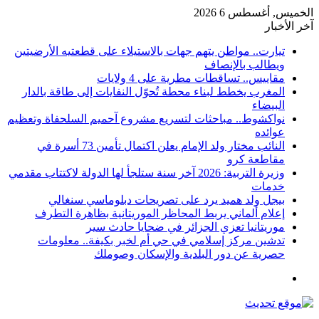
الخميس, أغسطس 6 2026
آخر الأخبار
تيارت.. مواطن يتهم جهات بالاستيلاء على قطعتيه الأرضيتين
ويطالب بالإنصاف
مقاييس.. تساقطات مطرية على 4 ولايات
المغرب يخطط لبناء محطة تُحوّل النفايات إلى طاقة بالدار
البيضاء
نواكشوط.. مباحثات لتسريع مشروع آحميم السلحفاة وتعظيم
عوائده
النائب مختار ولد الإمام يعلن اكتمال تأمين 73 أسرة في
مقاطعة كرو
وزيرة التربية: 2026 آخر سنة ستلجأ لها الدولة لاكتتاب مقدمي
خدمات
بيجل ولد هميد يرد على تصريحات دبلوماسي سنغالي
إعلام ألماني يربط المحاظر الموريتانية بظاهرة التطرف
موريتانيا تعزي الجزائر في ضحايا حادث سير
تدشين مركز إسلامي في حي أم لخبر بكيفة.. معلومات
حصرية عن دور البلدية والإسكان وصوملك
القائمة