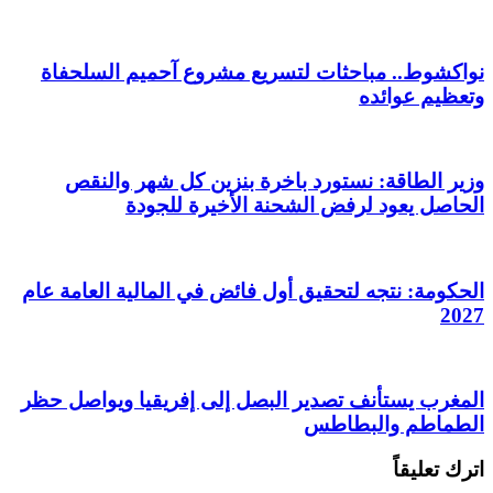
نواكشوط.. مباحثات لتسريع مشروع آحميم السلحفاة
وتعظيم عوائده
وزير الطاقة: نستورد باخرة بنزين كل شهر والنقص
الحاصل يعود لرفض الشحنة الأخيرة للجودة
الحكومة: نتجه لتحقيق أول فائض في المالية العامة عام
2027
المغرب يستأنف تصدير البصل إلى إفريقيا ويواصل حظر
الطماطم والبطاطس
اترك تعليقاً