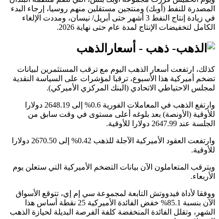
المصدرة للنفط (أوبك) ومنتجين مستقلين منهم روسيا، إرجاء البدء
في زيادة إنتاج النفط 3 أشهر حتى أبريل/ نيسان، ومددت الإلغاء
الكامل لتخفيضات الإنتاج لمدة عام حتى نهاية 2026.
الذهب
كذلك، ارتفعت أسعار الذهب اليوم مع ترقب المستثمرين لبيانات
تضخم أميركية هذا الأسبوع، ترقبا لمؤشرات على السياسة النقدية
لمجلس الاحتياطي الاتحادي (البنك المركزي الأميركي).
وارتفع الذهب في المعاملات الفورية 0.6% إلى 2648.19 دولارا
للأوقية (الأونصة) بعد بلوغه أعلى مستوى في وقت سابق من
الجلسة عند 2647.99 دولارا للأوقية.
وارتفعت العقود الأميركية الآجلة للذهب 0.42% إلى 2670.50 دولارا
للأوقية.
ويترقب المتعاملون الآن بيانات التضخم الأميركية التي ستعلن يوم
الأربعاء.
ووفقا لأداة فيدووتش التابعة لمجموعة سي إم إي، تتوقع الأسواق
الآن بنسبة 85.1% خفض الفائدة الأميركية 25 نقطة أساس هذا
الشهر، وتقلل الفائدة المنخفضة كلفة الفرصة البديلة لحيازة الذهب