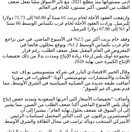
أدنى مستوياتها منذ مطلع 2021، مع تأثر الأسواق سلبا بفعل ضعف
الطلب من الصين، أكبر مستورد للخام في العالم.
وارتفعت العقود الآجلة لخام برنت 61 سنتا أو 0.86% إلى 71.73 دولارا
للبرميل، وزادت العقود الآجلة لخام غرب تكساس الوسيط 66 سنتا
أو 1% إلى 67.86 دولارا للبرميل.
وفقد خام برنت أكثر من 2.5% في الأسبوع الماضي، في حين تراجع
خام غرب تكساس الوسيط 1.2%، وتوقع محللون فائضا في
المعروض في العام المقبل بفعل ضعف الطلب، رغم قرار
مجموعة أوبك بلس إرجاء زيادة الإنتاج ومددت بدلا من ذلك تخفيضات
الإنتاج الكبيرة حتى نهاية 2026.
وقال الخبير الاقتصادي البارز في شركة ميتسوبيشي يو إف جيه
للأبحاث والاستشارات، توموميتشي أكوتا: “التطورات في سوريا
أضافت طبقة جديدة من الضبابية السياسية في الشرق الأوسط، مما
قدم بعض الدعم للسوق”.
وأضاف: “تخفيضات الأسعار التي أجرتها السعودية وتمديد خفض إنتاج
أوبك بلس الأسبوع الماضي أكدا ضعف الطلب من الصين، مما يشير
إلى أن السوق قد تضعف بحلول نهاية العام”، مشيرا إلى أن
المستثمرين يراقبون عن كثب التأثير المحتمل لسياسات الرئيس
الأميركي المنتخب دونالد ترامب في مجال الطاقة والشرق الأوسط.
ويوم الخميس قررت مجموعة أوبك بلس، التي تضم منظمة البلدان