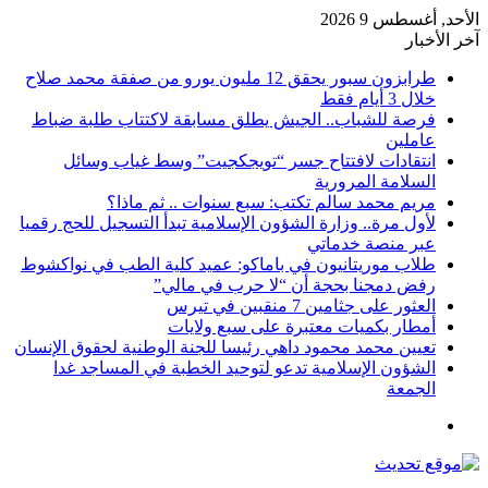
الأحد, أغسطس 9 2026
آخر الأخبار
طرابزون سبور يحقق 12 مليون يورو من صفقة محمد صلاح
خلال 3 أيام فقط
فرصة للشباب.. الجيش يطلق مسابقة لاكتتاب طلبة ضباط
عاملين
انتقادات لافتتاح جسر “تويجكجيت” وسط غياب وسائل
السلامة المرورية
مريم محمد سالم تكتب: سبع سنوات .. ثم ماذا؟
لأول مرة.. وزارة الشؤون الإسلامية تبدأ التسجيل للحج رقميا
عبر منصة خدماتي
طلاب موريتانيون في باماكو: عميد كلية الطب في نواكشوط
رفض دمجنا بحجة أن “لا حرب في مالي”
العثور على جثامين 7 منقبين في تيرس
أمطار بكميات معتبرة على سبع ولايات
تعيين محمد محمود داهي رئيسا للجنة الوطنية لحقوق الإنسان
الشؤون الإسلامية تدعو لتوحيد الخطبة في المساجد غدا
الجمعة
القائمة