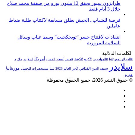
طرابزون سبور يحقق 12 مليون يورو من صفقة محمد صلاح
خلال 3 أيام فقط
فرصة للشباب.. الجيش يطلق مسابقة لاكتتاب طلبة ضباط
عاملين
انتقادات لافتتاح جسر “تويجكجيت” وسط غياب وسائل
السلامة المرورية
الكلمات الدلالية
أمريكا
#كرو
#كيفة
#الجزائر_موريتانيا
#المهاجرين
#مصر
أسعار الذهب
اسلايدر
حك
ذ
سلايدر
موريتانيا
سيف الدين القذافي
كأس العالم 2026
ليبيا
مستحضرات التجميل
هجرة
© حقوق النشر 2026، جميع الحقوق محفوظة
فيسبوك
تويتر
يوتيوب
انستقرام
زر
تويتر
تيلقرام
لينكدإن
واتساب
فيسبوك
الذهاب
إلى
الأعلى