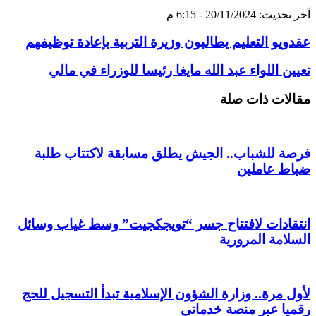
آخر تحديث: 20/11/2024 - 6:15 م
عقدويو التعليم يطالبون وزيرة التربية بإعادة توظيفهم
تعيين اللواء عبد الله مايغا رئيسا للوزراء في مالي
مقالات ذات صلة
فرصة للشباب.. الجيش يطلق مسابقة لاكتتاب طلبة
ضباط عاملين
انتقادات لافتتاح جسر “تويجكجيت” وسط غياب وسائل
السلامة المرورية
لأول مرة.. وزارة الشؤون الإسلامية تبدأ التسجيل للحج
رقميا عبر منصة خدماتي