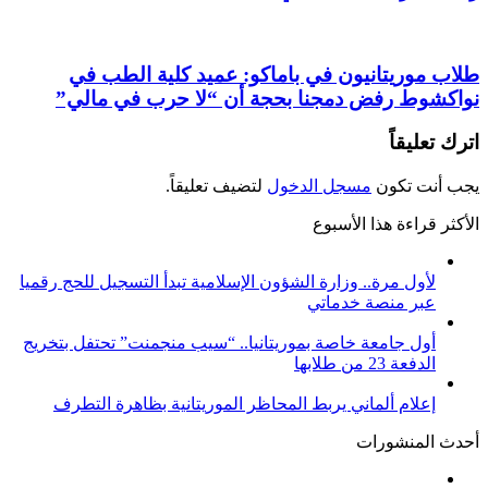
طلاب موريتانيون في باماكو: عميد كلية الطب في
نواكشوط رفض دمجنا بحجة أن “لا حرب في مالي”
اترك تعليقاً
يجب أنت تكون
مسجل الدخول
لتضيف تعليقاً.
الأكثر قراءة هذا الأسبوع
لأول مرة.. وزارة الشؤون الإسلامية تبدأ التسجيل للحج رقميا
عبر منصة خدماتي
أول جامعة خاصة بموريتانيا.. “سيب منجمنت” تحتفل بتخريج
الدفعة 23 من طلابها
إعلام ألماني يربط المحاظر الموريتانية بظاهرة التطرف
أحدث المنشورات