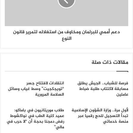
دعم أممي للبرلمان ومخاوف من استغلاله لتمرير قانون
النوع
مقالات ذات صلة
فرصة للشباب.. الجيش يطلق
انتقادات لافتتاح جسر
مسابقة لاكتتاب طلبة ضباط
“تويجكجيت” وسط غياب وسائل
عاملين
السلامة المرورية
لأول مرة.. وزارة الشؤون الإسلامية
طلاب موريتانيون في باماكو:
تبدأ التسجيل للحج رقميا عبر
عميد كلية الطب في نواكشوط
منصة خدماتي
رفض دمجنا بحجة أن “لا حرب في
مالي”