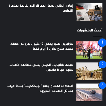
إعلام ألماني يربط المحاظر الموريتانية بظاهرة
التطرف
أحدث المنشورات
طرابزون سبور يحقق 12 مليون يورو من صفقة
محمد صلاح خلال 3 أيام فقط
فرصة للشباب.. الجيش يطلق مسابقة لاكتتاب
طلبة ضباط عاملين
انتقادات لافتتاح جسر “تويجكجيت” وسط غياب
وسائل السلامة المرورية