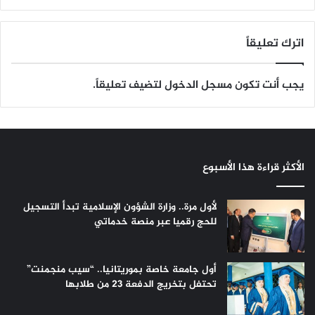
اترك تعليقاً
يجب أنت تكون
مسجل الدخول
لتضيف تعليقاً.
الأكثر قراءة هذا الأسبوع
لأول مرة.. وزارة الشؤون الإسلامية تبدأ التسجيل
للحج رقميا عبر منصة خدماتي
أول جامعة خاصة بموريتانيا.. “سيب منجمنت”
تحتفل بتخريج الدفعة 23 من طلابها