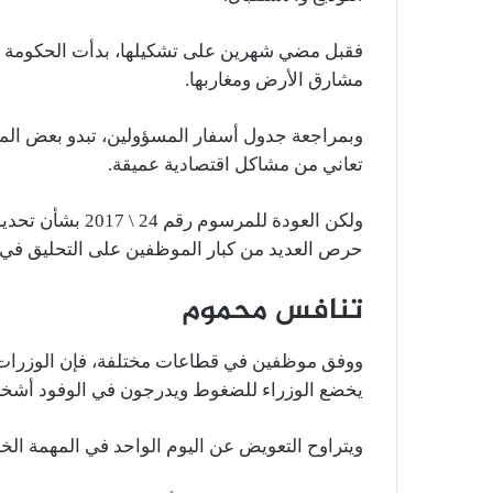
فقبل مضي شهرين على تشكيلها، بدأت الحكومة 
مشارق الأرض ومغاربها.
وبمراجعة جدول أسفار المسؤولين، تبدو بعض الم
تعاني من مشاكل اقتصادية عميقة.
ولكن العودة للمرس
حرص العديد من كبار الموظفين على التحليق في ال
تنافس محموم
ووفق موظفين في قطاعات مختلفة، فإن الوزرات ت
يخضع الوزراء للضغوط ويدرجون في الوفود أشخاصا 
ويتراوح التعويض عن اليوم الواحد في المهمة الخارجية بين 300 ألف و150 أل