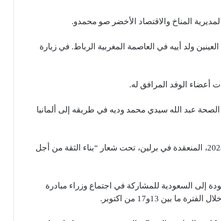
لمديرية المناخ والاقتصاد الأخضر صو محمدو.
ء العينين ولد أييه في العاصمة المغربية الرباط. في زيارة
فات أعضاء الوفد المرافق له.
يه من المغرب يوم 11، كان وزير الصحة عبد الله سيدي محمد وديه في طريقه إلى ألمانيا
وذلك للمشاركة في قمة منظمة الصحة العالمية 2024، المنعقدة في برلين، تحت شعار “بناء الثقة من أجل
دة إلى السعودية للمشاركة في اجتماع وزراء مبادرة
 بين 13و17 من اكتوبر.