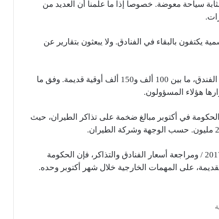
ثابة سياحة معوضة. خصوصا إذا ما علمنا أن العديد من
ات.
 يكتفون بالبقاء في الفنادق. ولا يبعثون بتقارير عن
وتكلف إقامة المسؤول السامي لليلة الواحدة في الفندق، ما بين 100 ألف و150 ألف أوقية قديمة. وفق ما
رها هؤلاء المسؤولون.
 الحكومة في أكتوبر مبالغ ضخمة على تذاكر الطيران، حيث
وانطلاقا من العلاوات المحددة في المرسوم 24\2017 / ومراجعة أسعار الفنادق والتذاكر، فإن الحكومة
لقديمة، على المهمات الخارجية خلال شهر أكتوبر وحده.
ة