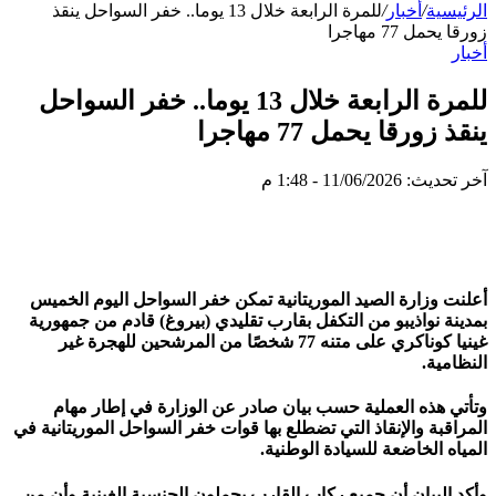
الرئيسية
/
أخبار
/
للمرة الرابعة خلال 13 يوما.. خفر السواحل ينقذ
زورقا يحمل 77 مهاجرا
أخبار
للمرة الرابعة خلال 13 يوما.. خفر السواحل
ينقذ زورقا يحمل 77 مهاجرا
آخر تحديث: 11/06/2026 - 1:48 م
أعلنت وزارة الصيد الموريتانية تمكن خفر السواحل اليوم الخميس
بمدينة نواذيبو من التكفل بقارب تقليدي (بيروغ) قادم من جمهورية
غينيا كوناكري على متنه 77 شخصًا من المرشحين للهجرة غير
النظامية.
وتأتي هذه العملية حسب بيان صادر عن الوزارة في إطار مهام
المراقبة والإنقاذ التي تضطلع بها قوات خفر السواحل الموريتانية في
المياه الخاضعة للسيادة الوطنية.
وأكد البيان أن جميع ركاب القارب يحملون الجنسية الغينية وأن من