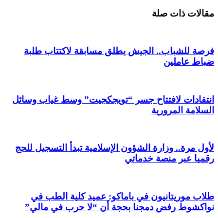
مقالات ذات صلة
فرصة للشباب.. الجيش يطلق مسابقة لاكتتاب طلبة
ضباط عاملين
انتقادات لافتتاح جسر “تويجكجيت” وسط غياب وسائل
السلامة المرورية
لأول مرة.. وزارة الشؤون الإسلامية تبدأ التسجيل للحج
رقميا عبر منصة خدماتي
طلاب موريتانيون في باماكو: عميد كلية الطب في
نواكشوط رفض دمجنا بحجة أن “لا حرب في مالي”