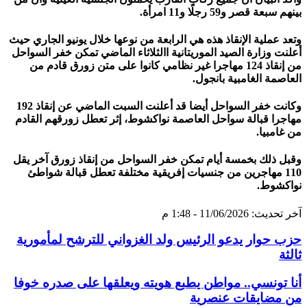
بينهم سبعة قصر و59 رجلًا و11 امرأة.
وتعد عملية الإنقاذ هذه هي الرابعة من نوعها خلال يونيو الجاري حيث
أعلنت وزارة الصيد الموريتانية االثلاثاء الماضي تمكن خفر السواحل
من إنقاذ 124 مهاجرا غير نظامي كانوا على متن زورق قادم من
العاصمة الغامبية بانجول.
وكانت خفر السواحل أيضا قد أعلنت السبت الماضي عن إنقاذ 192
مهاجرا قبالة سواحل العاصمة نواكشوط، إثر تعطل زورقهم القادم
من غامبيا.
وقبل ذلك بخمسة أيام تمكن خفر السواحل من إنقاذ زورق آخر يقل
110 مهاجرين من جنسيات إفريقية مختلفة تعطل قبالة شواطئ
نواكشوط.
آخر تحديث: 11/06/2026 - 1:48 م
حزب حوار يدعو الرئيس ولد الغزواني للترشح لمأمورية
ثالثة
أنا تونسي.. مواطن يطبع هويته ويعلقها على صدره خوفا
من مضايقات عنصرية