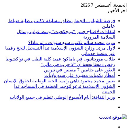
الجمعة, أغسطس 7 2026
آخر الأخبار
فرصة للشباب.. الجيش يطلق مسابقة لاكتتاب طلبة ضباط
عاملين
انتقادات لافتتاح جسر “تويجكجيت” وسط غياب وسائل
السلامة المرورية
مريم محمد سالم تكتب: سبع سنوات .. ثم ماذا؟
لأول مرة.. وزارة الشؤون الإسلامية تبدأ التسجيل للحج رقميا
عبر منصة خدماتي
طلاب موريتانيون في باماكو: عميد كلية الطب في نواكشوط
رفض دمجنا بحجة أن “لا حرب في مالي”
العثور على جثامين 7 منقبين في تيرس
أمطار بكميات معتبرة على سبع ولايات
تعيين محمد محمود داهي رئيسا للجنة الوطنية لحقوق الإنسان
الشؤون الإسلامية تدعو لتوحيد الخطبة في المساجد غدا
الجمعة
وزير الثقافة: أيام الأسبوع الوطني تنظم في جميع الولايات
القائمة
بحث