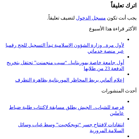
اترك تعليقاً
يجب أنت تكون
مسجل الدخول
لتضيف تعليقاً.
الأكثر قراءة هذا الأسبوع
لأول مرة.. وزارة الشؤون الإسلامية تبدأ التسجيل للحج رقميا
عبر منصة خدماتي
أول جامعة خاصة بموريتانيا.. “سيب منجمنت” تحتفل بتخريج
الدفعة 23 من طلابها
إعلام ألماني يربط المحاظر الموريتانية بظاهرة التطرف
أحدث المنشورات
فرصة للشباب.. الجيش يطلق مسابقة لاكتتاب طلبة ضباط
عاملين
انتقادات لافتتاح جسر “تويجكجيت” وسط غياب وسائل
السلامة المرورية