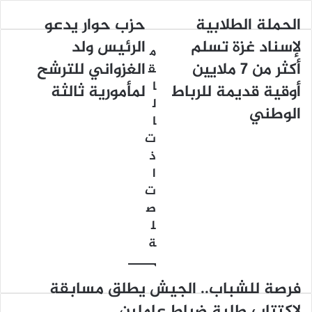
الحملة الطلابية
حزب حوار يدعو
لإسناد غزة تسلم
الرئيس ولد
م
أكثر من 7 ملايين
الغزواني للترشح
ق
ا
أوقية قديمة للرباط
لمأمورية ثالثة
ل
الوطني
ا
ت
ذ
ا
ت
ص
ل
ة
فرصة للشباب.. الجيش يطلق مسابقة
لاكتتاب طلبة ضباط عاملين