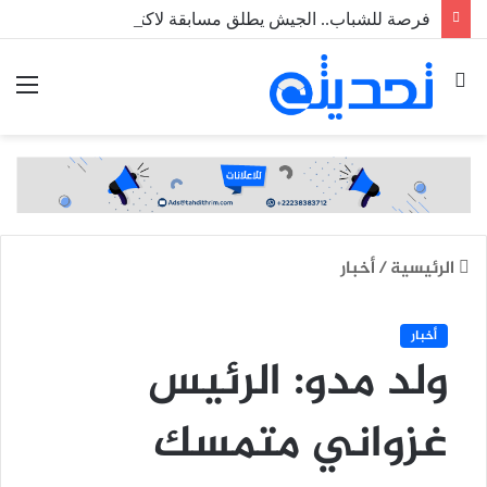
فرصة للشباب.. الجيش يطلق مسابقة لاكتتاب طلبة ضباط عاملين
بحث
الق
عن
الرئيسية
/
أخبار
أخبار
ولد مدو: الرئيس
غزواني متمسك