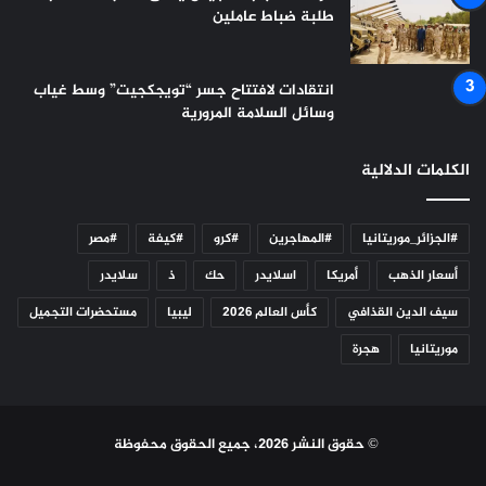
طلبة ضباط عاملين
انتقادات لافتتاح جسر “تويجكجيت” وسط غياب
وسائل السلامة المرورية
الكلمات الدلالية
#الجزائر_موريتانيا
#المهاجرين
#كرو
#كيفة
#مصر
أسعار الذهب
أمريكا
اسلايدر
حك
ذ
سلايدر
سيف الدين القذافي
كأس العالم 2026
ليبيا
مستحضرات التجميل
موريتانيا
هجرة
© حقوق النشر 2026، جميع الحقوق محفوظة