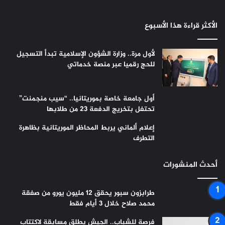
الأكثر قراءة هذا الأسبوع
لأول مرة.. وزارة الشؤون الإسلامية تبدأ التسجيل
للحج رقميا عبر منصة خدماتي
أول جامعة خاصة بموريتانيا.. “سيب منجمنت”
تحتفل بتخريج الدفعة 23 من طلابها
إعلام ألماني يربط المحاظر الموريتانية بظاهرة
التطرف
أحدث المنشورات
طرابزون سبور يحقق 12 مليون يورو من صفقة
محمد صلاح خلال 3 أيام فقط
فرصة للشباب.. الجيش يطلق مسابقة لاكتتاب