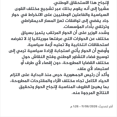
لإنجاح هذا الاستحقاق الوطني.
مشيرا إلى أنه يقوم بذلك عبر تشجيع مختلف القوى
السياسية والفاعلين الوطنيين على الانخراط في حوار
جاد يفضي إلى توافقات تعزز المسار الديمقراطي
وترتقي بأداء المؤسسات.
وشدد الوزير على أن الحوار المرتقب يتميز بسياق
مختلف عن الحوارات التي عرفتها موريتانيا إذ لا تفرضه
استحقاقات انتخابية ولا تمليه أزمة سياسية.
وأوضح أن الحوار يأتي استجابة لإرادة سياسية ترمي إلى
توسيع فضاء التشاور الوطني وفتح النقاش حول
مختلف القضايا المطروحة، دون إقصاء لأي طرف أو
استبعاد لأي ملف.
وأكد أن رئيس الجمهورية حرص منذ البداية على التزام
الحياد الكامل تجاه مختلف الآراء والمقترحات المطروحة،
بما يهيئ الظروف المناسبة لإنجاح الحوار وتحقيق
النتائج المرجوة منه.
آخر تحديث: 11/06/2026 - 1:26 م