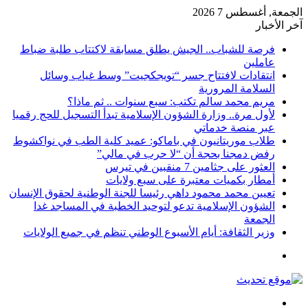
الجمعة, أغسطس 7 2026
آخر الأخبار
فرصة للشباب.. الجيش يطلق مسابقة لاكتتاب طلبة ضباط
عاملين
انتقادات لافتتاح جسر “تويجكجيت” وسط غياب وسائل
السلامة المرورية
مريم محمد سالم تكتب: سبع سنوات .. ثم ماذا؟
لأول مرة.. وزارة الشؤون الإسلامية تبدأ التسجيل للحج رقميا
عبر منصة خدماتي
طلاب موريتانيون في باماكو: عميد كلية الطب في نواكشوط
رفض دمجنا بحجة أن “لا حرب في مالي”
العثور على جثامين 7 منقبين في تيرس
أمطار بكميات معتبرة على سبع ولايات
تعيين محمد محمود داهي رئيسا للجنة الوطنية لحقوق الإنسان
الشؤون الإسلامية تدعو لتوحيد الخطبة في المساجد غدا
الجمعة
وزير الثقافة: أيام الأسبوع الوطني تنظم في جميع الولايات
القائمة
بحث