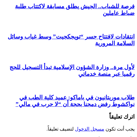
فرصة للشباب.. الجيش يطلق مسابقة لاكتتاب طلبة
ضباط عاملين
انتقادات لافتتاح جسر “تويجكجيت” وسط غياب وسائل
السلامة المرورية
لأول مرة.. وزارة الشؤون الإسلامية تبدأ التسجيل للحج
رقميا عبر منصة خدماتي
طلاب موريتانيون في باماكو: عميد كلية الطب في
نواكشوط رفض دمجنا بحجة أن “لا حرب في مالي”
اترك تعليقاً
يجب أنت تكون
مسجل الدخول
لتضيف تعليقاً.