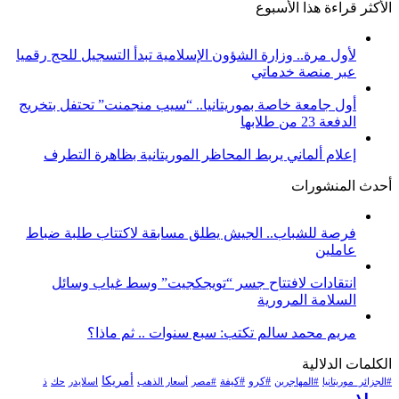
الأكثر قراءة هذا الأسبوع
لأول مرة.. وزارة الشؤون الإسلامية تبدأ التسجيل للحج رقميا
عبر منصة خدماتي
أول جامعة خاصة بموريتانيا.. “سيب منجمنت” تحتفل بتخريج
الدفعة 23 من طلابها
إعلام ألماني يربط المحاظر الموريتانية بظاهرة التطرف
أحدث المنشورات
فرصة للشباب.. الجيش يطلق مسابقة لاكتتاب طلبة ضباط
عاملين
انتقادات لافتتاح جسر “تويجكجيت” وسط غياب وسائل
السلامة المرورية
مريم محمد سالم تكتب: سبع سنوات .. ثم ماذا؟
الكلمات الدلالية
أمريكا
#كرو
#كيفة
#الجزائر_موريتانيا
#المهاجرين
#مصر
أسعار الذهب
اسلايدر
حك
ذ