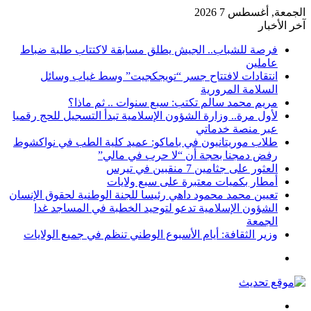
الجمعة, أغسطس 7 2026
آخر الأخبار
فرصة للشباب.. الجيش يطلق مسابقة لاكتتاب طلبة ضباط
عاملين
انتقادات لافتتاح جسر “تويجكجيت” وسط غياب وسائل
السلامة المرورية
مريم محمد سالم تكتب: سبع سنوات .. ثم ماذا؟
لأول مرة.. وزارة الشؤون الإسلامية تبدأ التسجيل للحج رقميا
عبر منصة خدماتي
طلاب موريتانيون في باماكو: عميد كلية الطب في نواكشوط
رفض دمجنا بحجة أن “لا حرب في مالي”
العثور على جثامين 7 منقبين في تيرس
أمطار بكميات معتبرة على سبع ولايات
تعيين محمد محمود داهي رئيسا للجنة الوطنية لحقوق الإنسان
الشؤون الإسلامية تدعو لتوحيد الخطبة في المساجد غدا
الجمعة
وزير الثقافة: أيام الأسبوع الوطني تنظم في جميع الولايات
القائمة
بحث