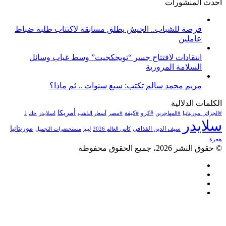
أحدث المنشورات
فرصة للشباب.. الجيش يطلق مسابقة لاكتتاب طلبة ضباط
عاملين
انتقادات لافتتاح جسر “تويجكجيت” وسط غياب وسائل
السلامة المرورية
مريم محمد سالم تكتب: سبع سنوات .. ثم ماذا؟
الكلمات الدلالية
أمريكا
#كرو
#كيفة
#الجزائر_موريتانيا
#المهاجرين
#مصر
أسعار الذهب
اسلايدر
حك
ذ
سلايدر
موريتانيا
سيف الدين القذافي
كأس العالم 2026
ليبيا
مستحضرات التجميل
هجرة
© حقوق النشر 2026، جميع الحقوق محفوظة
فيسبوك
تويتر
يوتيوب
انستقرام
زر
تويتر
تيلقرام
لينكدإن
واتساب
فيسبوك
الذهاب