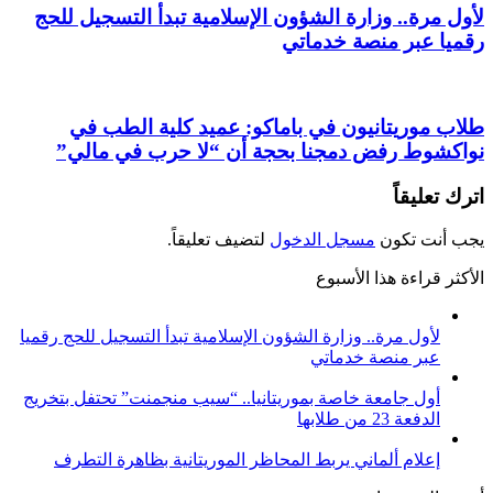
لأول مرة.. وزارة الشؤون الإسلامية تبدأ التسجيل للحج
رقميا عبر منصة خدماتي
طلاب موريتانيون في باماكو: عميد كلية الطب في
نواكشوط رفض دمجنا بحجة أن “لا حرب في مالي”
اترك تعليقاً
يجب أنت تكون
مسجل الدخول
لتضيف تعليقاً.
الأكثر قراءة هذا الأسبوع
لأول مرة.. وزارة الشؤون الإسلامية تبدأ التسجيل للحج رقميا
عبر منصة خدماتي
أول جامعة خاصة بموريتانيا.. “سيب منجمنت” تحتفل بتخريج
الدفعة 23 من طلابها
إعلام ألماني يربط المحاظر الموريتانية بظاهرة التطرف