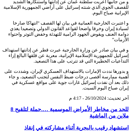
و من جانبها أعربت سلطنة عُمان عن إدانتها واستنكارها الشديد
للقصف الجوي الذي شنته إسرائيل على أراضي الجمهورية الإسلامية
الإيرانية صباح اليوم.
و اعتبرت الخارجية العمانية في بيان لها القصف “انتهاكا صارخا
لسيادة إيران وخرقا واضحا لقواعد القانون الدولي وتصعيدا يغذي
دوامة العنف ويقوض الجهود الرامية للتهدئة وخفض التوتر واحتواء
الأزمات”
و في بيان صادر عن وزارة الخارجية عبرت قطر عن إدانتها استهداف
إسرائيل للجمهورية الإسلامية الإيرانية، معربة عن قلقها البالغ إزاء
التداعيات الخطيرة التي قد تترتب على هذا التصعيد.
و بدورها نددت الإمارات بالاستهداف العسكري لإيران، وشددت على
أهمية ممارسة أقصى درجات ضبط النفس لتجنب التصعيد، و جاء
ذلك بعد أن نفذت إسرائيل غارات جوية على مواقع عسكرية في
إيران صباح اليوم السبت.
آخر تحديث: 26/10/2024 - 4:17 م
للحد من مخاطر الأمراض الموسمية ….حملة لتلقيح 8
ملاين من الماشية
استشهاد رقيب بالبحرية أثناء مشاركته في إنقاذ