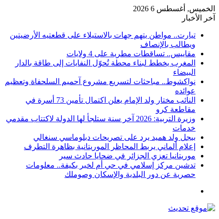
الخميس, أغسطس 6 2026
آخر الأخبار
تيارت.. مواطن يتهم جهات بالاستيلاء على قطعتيه الأرضيتين
ويطالب بالإنصاف
مقاييس.. تساقطات مطرية على 4 ولايات
المغرب يخطط لبناء محطة تُحوّل النفايات إلى طاقة بالدار
البيضاء
نواكشوط.. مباحثات لتسريع مشروع آحميم السلحفاة وتعظيم
عوائده
النائب مختار ولد الإمام يعلن اكتمال تأمين 73 أسرة في
مقاطعة كرو
وزيرة التربية: 2026 آخر سنة ستلجأ لها الدولة لاكتتاب مقدمي
خدمات
بيجل ولد هميد يرد على تصريحات دبلوماسي سنغالي
إعلام ألماني يربط المحاظر الموريتانية بظاهرة التطرف
موريتانيا تعزي الجزائر في ضحايا حادث سير
تدشين مركز إسلامي في حي أم لخبر بكيفة.. معلومات
حصرية عن دور البلدية والإسكان وصوملك
القائمة