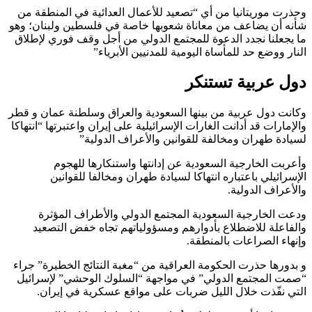
وحذرت موريتانيا من أي “تصعيد للأعمال العدائية في المنطقة من
شأنه أن يضاعف من معاناة شعوبها خاصة في فلسطين ولبنان؛ وهو
ما يجعلنا نجدد الدعوة للمجتمع الدولي من أجل وقف فوري لإطلاق
النار ووضع حد للمأساة اليومية للمدنيين الأبرياء”
دول عربية تستنكر
وكانت دول عربية من بينها السعودية والعراق وسلطنة عمان و قطر
والإمارات قد أدانت الغارات الإسرائيلية على إيران واعتبرتها “انتهاكا
لسيادة طهران ومخالفة للقوانين والأعراف الدولية”
وأعربت الخارجية السعودية عن إدانتها واستنكارها للهجوم
الإسرائيلي باعتباره انتهاكا لسيادة طهران ومخالفا للقوانين
والأعراف الدولية.
ودعت الخارجية السعودية المجتمع الدولي والأطراف المؤثرة
والفاعلة للاضطلاع بأدوارهم ومسؤولياتهم تجاه خفض التصعيد
وإنهاء الصراعات بالمنطقة.
و بدورها حذرت الحكومة العراقية من “مغبة النتائج الخطيرة” جراء
“صمت المجتمع الدولي” في مواجهة “السلوك الوحشي” لإسرائيل
التي نفّذت خلال الليل ضربات على مواقع عسكرية في إيران.