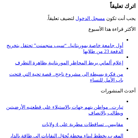
اترك تعليقاً
يجب أنت تكون
مسجل الدخول
لتضيف تعليقاً.
الأكثر قراءة هذا الأسبوع
أول جامعة خاصة بموريتانيا.. “سيب منجمنت” تحتفل بتخريج
الدفعة 23 من طلابها
إعلام ألماني يربط المحاظر الموريتانية بظاهرة التطرف
من فكرة بسيطة إلى مشروع ناجح.. قصة تحية التي فتحت
باب الأمل للنساء
أحدث المنشورات
تيارت.. مواطن يتهم جهات بالاستيلاء على قطعتيه الأرضيتين
ويطالب بالإنصاف
مقاييس.. تساقطات مطرية على 4 ولايات
المغرب يخطط لبناء محطة تُحوّل النفايات إلى طاقة بالدار