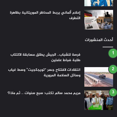
إعلام ألماني يربط المحاظر الموريتانية بظاهرة
التطرف
أحدث المنشورات
فرصة للشباب.. الجيش يطلق مسابقة لاكتتاب
طلبة ضباط عاملين
انتقادات لافتتاح جسر “تويجكجيت” وسط غياب
وسائل السلامة المرورية
مريم محمد سالم تكتب: سبع سنوات .. ثم ماذا؟