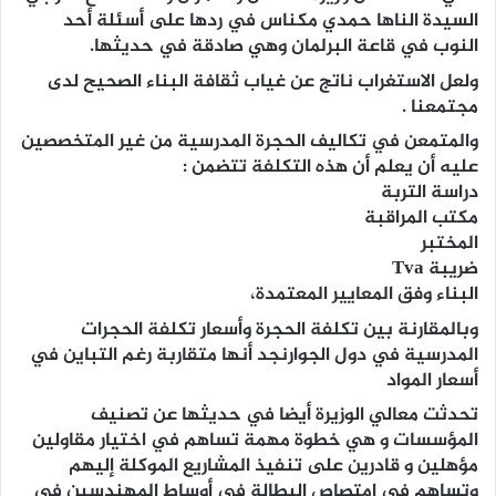
السيدة الناها حمدي مكناس في ردها على أسئلة أحد
النوب في قاعة البرلمان وهي صادقة في حديثها.
ولعل الاستغراب ناتج عن غياب ثقافة البناء الصحيح لدى
مجتمعنا .
والمتمعن في تكاليف الحجرة المدرسية من غير المتخصصين
عليه أن يعلم أن هذه التكلفة تتضمن :
دراسة التربة
مكتب المراقبة
المختبر
ضريبة Tva
البناء وفق المعايير المعتمدة،
وبالمقارنة بين تكلفة الحجرة وأسعار تكلفة الحجرات
المدرسية في دول الجوارنجد أنها متقاربة رغم التباين في
أسعار المواد
تحدثت معالي الوزيرة أيضا في حديثها عن تصنيف
المؤسسات و هي خطوة مهمة تساهم في اختيار مقاولين
مؤهلين و قادرين على تنفيذ المشاريع الموكلة إليهم
وتساهم في امتصاص البطالة في أوساط المهندسين في